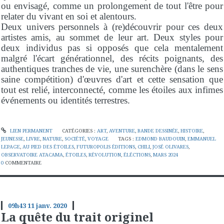
ou envisagé, comme un prolongement de tout l'être pour
relater du vivant en soi et alentours.
Deux univers personnels à (re)découvrir pour ces deux
artistes amis, au sommet de leur art. Deux styles pour
deux individus pas si opposés que cela mentalement
malgré l'écart générationnel, des récits poignants, des
authentiques tranches de vie, une surenchère (dans le sens
saine compétition) d'œuvres d'art et cette sensation que
tout est relié, interconnecté, comme les étoiles aux infimes
événements ou identités terrestres.
LIEN PERMANENT
CATÉGORIES :
ART
,
AVENTURE
,
BANDE DESSINÉE
,
HISTOIRE
,
JEUNESSE
,
LIVRE
,
NATURE
,
SOCIÉTÉ
,
VOYAGE
TAGS :
EDMOND BAUDOUIN
,
EMMANUEL
LEPAGE
,
AU PIED DES ÉTOILES
,
FUTUROPOLIS ÉDITIONS
,
CHILI
,
JOSÉ OLIVARES
,
OBSERVATOIRE ATACAMA
,
ÉTOILES
,
RÉVOLUTION
,
ÉLÉCTIONS
,
MARS 2024
0
COMMENTAIRE
09h43
11
janv. 2020
La quête du trait originel