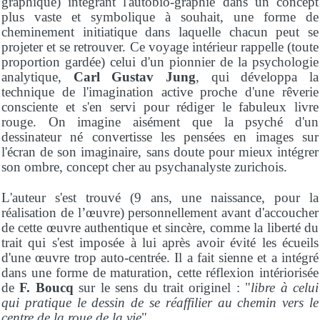
graphique) intégrant l'autobio-graphie dans un concept
plus vaste et symbolique à souhait, une forme de
cheminement initiatique dans laquelle chacun peut se
projeter et se retrouver. Ce voyage intérieur rappelle (toute
proportion gardée) celui d'un pionnier de la psychologie
analytique,
Carl Gustav Jung
, qui développa la
technique de l'imagination active proche d'une rêverie
consciente et s'en servi pour rédiger le fabuleux livre
rouge. On imagine aisément que la psyché d'un
dessinateur né convertisse les pensées en images sur
l'écran de son imaginaire, sans doute pour mieux intégrer
son ombre,
concept cher au psychanalyste zurichois.
L'auteur s'est trouvé (9 ans, une naissance, pour la
réalisation de l’œuvre) personnellement avant d'accoucher
de cette œuvre authentique et sincère, comme la liberté du
trait qui s'est imposée à lui après avoir évité les écueils
d'une œuvre trop auto-centrée. Il a fait sienne et a intégré
dans une forme de maturation, cette réflexion intériorisée
de
F. Boucq
sur le sens du trait originel : "
libre à celui
qui pratique le dessin de se réaffilier au chemin vers le
centre de la roue de la vie
".