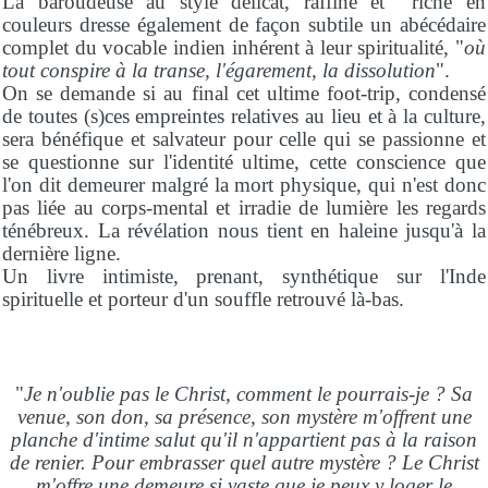
La baroudeuse au style délicat, raffiné et riche en
couleurs dresse également de façon subtile un abécédaire
complet du vocable indien inhérent à leur spiritualité, "
où
tout conspire à la transe, l'égarement, la dissolution
".
On se demande si au final cet ultime foot-trip, condensé
de toutes (s)ces empreintes relatives au lieu et à la culture,
sera bénéfique et salvateur pour celle qui se passionne et
se questionne sur l'identité ultime, cette conscience que
l'on dit demeurer malgré la mort physique, qui n'est donc
pas liée au corps-mental et irradie de lumière les regards
ténébreux. La révélation nous tient en haleine jusqu'à la
dernière ligne.
Un livre intimiste, prenant, synthétique sur l'Inde
spirituelle et porteur d'un souffle retrouvé là-bas.
"
Je n'oublie pas le Christ, comment le pourrais-je ? Sa
venue, son don, sa présence, son mystère m'offrent une
planche d'intime salut qu'il n'appartient pas à la raison
de renier. Pour embrasser quel autre mystère ? Le Christ
m'offre une demeure si vaste que je peux y loger le