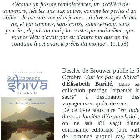
s'écoule un flux de réminiscences, un accéléré de
souvenirs, liés les uns aux autres, comme les perles d'un
collier Je me suis vue plus jeune..., à divers âges de ma
vie, et j'ai compris, sans corps, sans cerveau, sans
pensées, depuis un moi plus vaste que moi-même, que
tout ce vécu n'avait pas eu d'autre but que de me
conduire à cet endroit précis du monde
". (p.158)
Desclée de Brouwer publie le 6
Octobre "
Sur les pas de Shiva
"
d'
Élisabeth Barillé
, dans sa
collection prestige "arpenter le
sacré" à destination des
voyageurs en quête de sens.
De ce livre sous titré "
en Inde
dans la lumière d'Arunachala
",
on ne sait s'il s'agit d'une
commande éditoriale (une part
de romancé auquel cas) mais