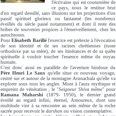
l'écrivaine qui est coutumière de
ce pays, nous le restitue brut
d'un regard dessillé, sans illusions sur les projections d'un
passif spirituel glorieux ou fantasmé (les nombreux
éveillés du siècle passé notamment) et dont il reste des
bribes de souvenirs propices à l'émerveillement, chez les
autochtones.
Pour
Elisabeth Barillé
l'exercice est prétexte à l'évocation
de son identité et de ses racines chrétiennes (russe
orthodoxe par sa mère), de ses itinérances et de sa quête
spirituelle à vouloir toucher l'essence même du noyau
humain.
C'est donc aussi en parallèle de l'aventure hindoue du
Père Henri Le Saux
qu'elle situe ce nouveau voyage,
centré sur et autour de la montagne Arunachala qu'elle va
explorer sous tous les angles. Mont à l'aura mythique et
empreint de vénération , le "
Seigneur Shiva même
" pour
Ramana Maharshi
(1879- 1950), le dernier grand
éveillé au regard infini, éternel, Amoureux, dont une
multitude vint à sa rencontre au sein même de la roche
sacrée pour recevoir le
darshan
ou vision contemplative.