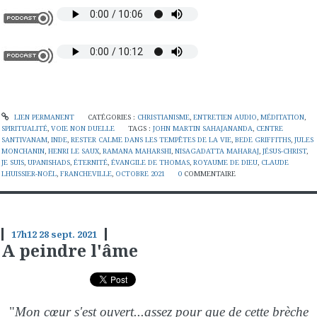
LIEN PERMANENT
CATÉGORIES :
CHRISTIANISME
,
ENTRETIEN AUDIO
,
MÉDITATION
,
SPIRITUALITÉ
,
VOIE NON DUELLE
TAGS :
JOHN MARTIN SAHAJANANDA
,
CENTRE
SANTIVANAM
,
INDE
,
RESTER CALME DANS LES TEMPÊTES DE LA VIE
,
BEDE GRIFFITHS
,
JULES
MONCHANIN
,
HENRI LE SAUX
,
RAMANA MAHARSHI
,
NISAGADATTA MAHARAJ
,
JÉSUS-CHRIST
,
JE SUIS
,
UPANISHADS
,
ÉTERNITÉ
,
ÉVANGILE DE THOMAS
,
ROYAUME DE DIEU
,
CLAUDE
LHUISSIER-NOËL
,
FRANCHEVILLE
,
OCTOBRE 2021
0
COMMENTAIRE
17h12
28
sept. 2021
A peindre l'âme
"
Mon cœur s'est ouvert...assez pour que de cette brèche