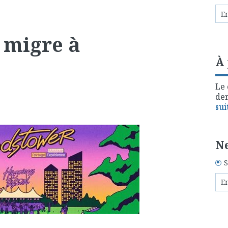
 migre à
À
Le 
der
sui
Ne
S