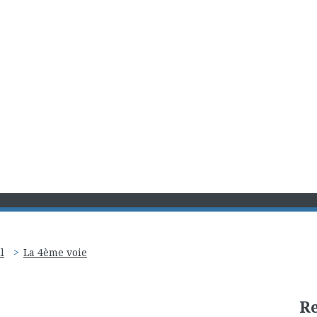
l
La 4ème voie
R