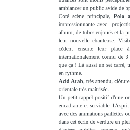
ambiancer un public avide de b
Coté scène principale,
Polo 
impressionnante avec projectio
album, de tubes enjoués et la pr
leur nouvelle chanteuse. Visib
cèdent ensuite leur place
internationalement connu de 3 D
que ça ! Là aussi un set carré, t
en rythme.
Acid Arab
, très attendu, clôtur
orientale très maîtrisée.
Un petit rappel positif d'une or
encadrante et serviable.
L'espri
avec des animations paillettes 
dans cet écrin de verdure en ple
d'autres publics, pourvu qu