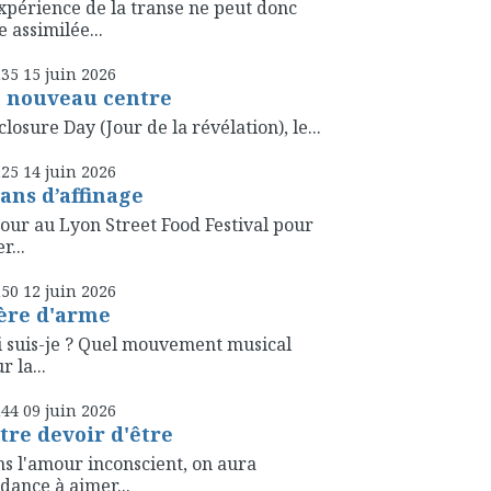
xpérience de la transe ne peut donc
e assimilée...
h35
15
juin 2026
 nouveau centre
closure Day (Jour de la révélation), le...
h25
14
juin 2026
 ans d’affinage
our au Lyon Street Food Festival pour
r...
h50
12
juin 2026
ère d'arme
 suis-je ? Quel mouvement musical
r la...
h44
09
juin 2026
tre devoir d'être
s l'amour inconscient, on aura
dance à aimer...