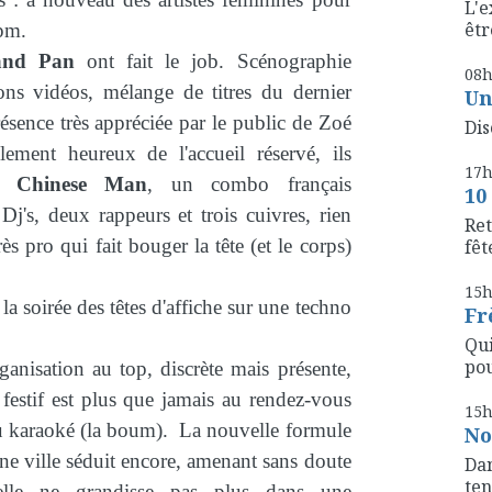
L'e
êtr
pm.
and Pan
ont fait le job. Scénographie
08
ns vidéos, mélange de titres du dernier
Un
ésence très appréciée par le public de Zoé
Dis
lement heureux de l'accueil réservé, ils
17
 à
Chinese Man
, un combo français
10
j's, deux rappeurs et trois cuivres, rien
Ret
rès pro qui fait bouger la tête (et le corps)
fête
15
e la soirée des têtes d'affiche sur une techno
Fr
Qui
pou
ganisation au top, discrète mais présente,
t festif est plus que jamais au rendez-vous
15
ou karaoké (la boum). La nouvelle formule
No
ine ville séduit encore, amenant sans doute
Dan
ten
'elle ne grandisse pas plus dans une