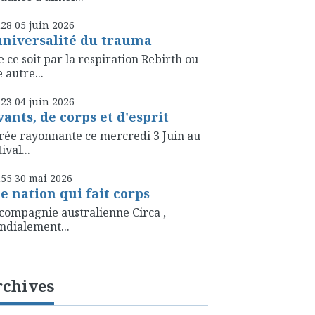
h28
05
juin 2026
universalité du trauma
 ce soit par la respiration Rebirth ou
 autre...
h23
04
juin 2026
vants, de corps et d'esprit
rée rayonnante ce mercredi 3 Juin au
ival...
h55
30
mai 2026
e nation qui fait corps
compagnie australienne Circa ,
dialement...
rchives