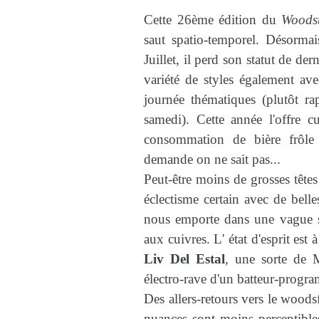
Cette 26ème édition du
Woods
saut spatio-temporel. Désorma
Juillet, il perd son statut de de
variété de styles également av
journée thématiques (plutôt ra
samedi). Cette année l'offre c
consommation de bière frôle
demande on ne sait pas...
Peut-être moins de grosses têtes
éclectisme certain avec de bel
nous emporte dans une vague s
aux cuivres. L' état d'esprit est
Liv Del Estal
, une sorte de 
électro-rave d'un batteur-progr
Des allers-retours vers le wood
nuances sont moins perceptible