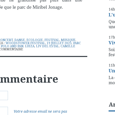
tée que le parc de Miribel Jonage.
14
L'
Que
une
17
CONCERT
,
DANSE
,
ECOLOGIE
,
FESTIVAL
,
MUSIQUE
,
Vi
GS :
WOODSTOWER FESTIVAL
,
19 JUILLET 2025
,
PARC
,
POLO AND PAN
,
LUIZA
,
LIV DEL ESTAL
,
CAMILLE
Soi
COMMENTAIRE
fest
11
Un
commentaire
La 
mon
A
Votre adresse email ne sera pas