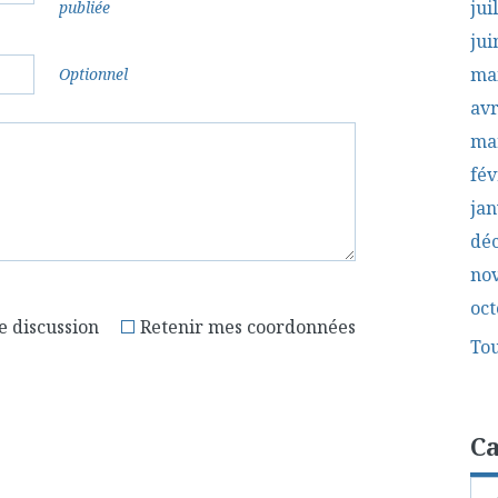
jui
publiée
jui
ma
Optionnel
avr
ma
fév
jan
dé
no
oct
e discussion
Retenir mes coordonnées
Tou
Ca