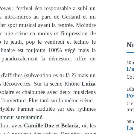
tower
, festival éco-responsable a subi un
is intra-muros au parc de Gerland et mi
rnier spot musical avant la rentrée. Moindre
ec une scène en moins et l'impression de
p le jeudi, pop le vendredi et techno le
No
ulinaire est toujours 100% végé mais la
 paradoxalement la démesure, offre ou
10
L'
 d'affiches (subvention es-tu là ?) mais un
Cou
les découvertes. Sur la scène Rhône
Luiza
16
olaire et chaloupée avec deux musiciens
Po
 à l'ouverture. Plus tard sur la même scène :
C'e
Mylène Farmer acidulée sur des rythmes
ant
ammeur survitaminé.
08
sfloor avec
Camille Doe
et
Belaria
, où les
La
s : à nouveau des artistes féminines pour