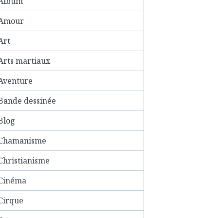
Album
Amour
Art
Arts martiaux
Aventure
Bande dessinée
Blog
Chamanisme
Christianisme
Cinéma
Cirque