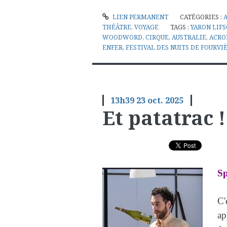
LIEN PERMANENT
CATÉGORIES :
THÉÂTRE
,
VOYAGE
TAGS :
YARON LIF
WOODWORD
,
CIRQUE
,
AUSTRALIE
,
ACRO
ENFER
,
FESTIVAL DES NUITS DE FOURVI
13h39
23
oct. 2025
Et patatrac !
Sp
C
ap