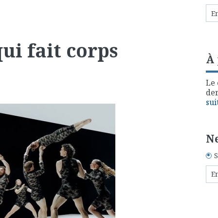
ui fait corps
À
Le 
der
sui
Ne
S