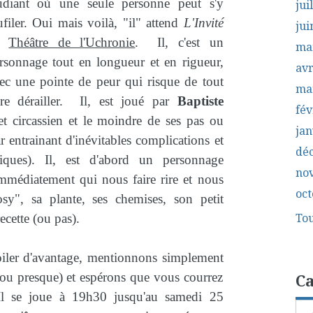
udiant où une seule personne peut s'y
jui
ufiler. Oui mais voilà, "il" attend
L'Invité
jui
u
Théâtre de l'Uchronie
. Il, c'est un
ma
rsonnage tout en longueur et en rigueur,
avr
ec une pointe de peur qui risque de tout
ma
ire dérailler. Il, est joué par
Baptiste
fév
et circassien et le moindre de ses pas ou
jan
ar entrainant d'inévitables complications et
dé
giques). Il, est d'abord un personnage
no
immédiatement qui nous faire rire et nous
oct
y", sa plante, ses chemises, son petit
Tou
ecette (ou pas).
iler d'avantage, mentionnons simplement
(ou presque) et espérons que vous courrez
Ca
Il se joue à 19h30 jusqu'au samedi 25