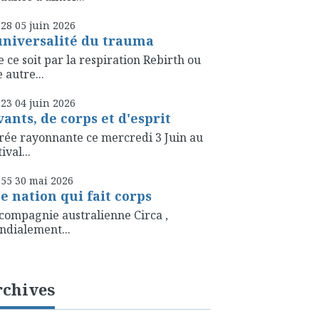
h28
05
juin 2026
universalité du trauma
 ce soit par la respiration Rebirth ou
 autre...
h23
04
juin 2026
vants, de corps et d'esprit
rée rayonnante ce mercredi 3 Juin au
ival...
h55
30
mai 2026
e nation qui fait corps
compagnie australienne Circa ,
dialement...
rchives