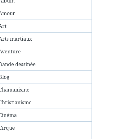
Album
Amour
Art
Arts martiaux
Aventure
Bande dessinée
Blog
Chamanisme
Christianisme
Cinéma
Cirque