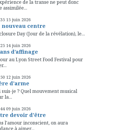
xpérience de la transe ne peut donc
e assimilée...
h35
15
juin 2026
 nouveau centre
closure Day (Jour de la révélation), le...
h25
14
juin 2026
 ans d’affinage
our au Lyon Street Food Festival pour
r...
h50
12
juin 2026
ère d'arme
 suis-je ? Quel mouvement musical
r la...
h44
09
juin 2026
tre devoir d'être
s l'amour inconscient, on aura
dance à aimer...