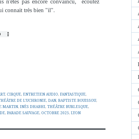
us n'êtes pas encore convaincu, écoutez
i connait très bien "il".
ART
,
CIRQUE
,
ENTRETIEN AUDIO
,
FANTASTIQUE
,
THÉÂTRE DE L'UCHRONIE
,
DAN
,
BAPTISTE BOUISSOU
,
E MARTIN
,
INÈS DHABHI
,
THÉÂTRE BURLESQUE
,
 DE
,
PARADE SAUVAGE
,
OCTOBRE 2025
,
LYON