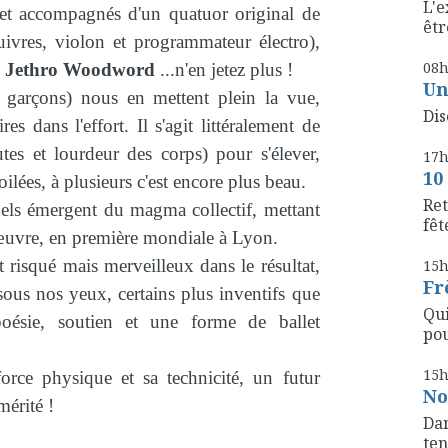
L'e
), et accompagnés d'un quatuor original de
êtr
cuivres, violon et programmateur électro),
08
e
Jethro Woodword
...n'en jetez plus !
Un
7 garçons) nous en mettent plein la vue,
Dis
res dans l'effort. Il s'agit littéralement de
utes et lourdeur des corps) pour s'élever,
17
10
oilées, à plusieurs c'est encore plus beau.
Ret
ls émergent du magma collectif, mettant
fête
’œuvre, en première mondiale à Lyon.
t risqué mais merveilleux dans le résultat,
15
Fr
ous nos yeux, certains plus inventifs que
Qui
poésie, soutien et une forme de ballet
pou
15
orce physique et sa technicité, un futur
No
mérité !
Dan
ten