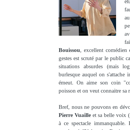
ét
fa
a
pe
av
fa
Bouissou
, excellent comédien 
gestes est scruté par le public c
situations absurdes (mais lo
burlesque auquel on s'attache 
émeut. On aime son coin "cos
poisson et on veut connaitre sa r
Bref, nous ne pouvons en dévo
Pierre Vuaille
et sa belle voix 
à ce spectacle immanquable. 