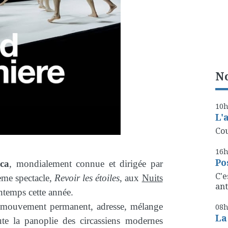
No
10
L'
Cou
16
Po
rca
, mondialement connue et dirigée par
C'e
ème spectacle,
Revoir les étoiles
, aux
Nuits
ant
intemps cette année.
n mouvement permanent, adresse, mélange
08
La
ute la panoplie des circassiens modernes