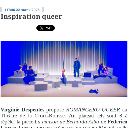
11h46
22
mars 2026
Inspiration queer
Virginie Despentes
propose
ROMANCERO QUEER
au
Théâtre de la Croix-Rousse
. Au plateau iels sont 8 à
répéter la pièce
La maison de Bernarda Alba
de
Federico
Garcia Lorca
, mise en scène par un certain Michel, mâle