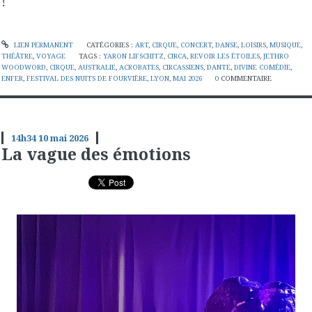
!
LIEN PERMANENT
CATÉGORIES :
ART
,
CIRQUE
,
CONCERT
,
DANSE
,
LOISIRS
,
MUSIQUE
,
THÉÂTRE
,
VOYAGE
TAGS :
YARON LIFSCHITZ
,
CIRCA
,
REVOIR LES ÉTOILES
,
JETHRO
WOODWORD
,
CIRQUE
,
AUSTRALIE
,
ACROBATES
,
CIRCASSIENS
,
DANTE
,
DIVINE COMÉDIE
,
ENFER
,
FESTIVAL DES NUITS DE FOURVIÈRE
,
LYON
,
MAI 2026
0
COMMENTAIRE
14h34
10
mai 2026
La vague des émotions