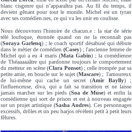
blanc cisgenre qui n’apparaîtra pas. Au fil du temps, il
devient gênant pour tout le monde. Michel est un tyran
avec ses comédien.nes, ce qui va les unir en coulisse.
Nous découvrons l'histoire de chacun.e : la star de série
télé loufoque, étonnée quand on ne la reconnaît pas
(
Soraya Garlenq
) ; le coach sportif désabusé qui débute
dans le métier de comédien
(Casey
) ; l'ancienne femme de
Michel qui a eu 4 maris (
Mata Gabin
) ; la comédienne
de Théaaaaaâtre qui pardonne toujours le comportement
du metteur en scène (
Clara Ponsot
) ; celle trompée par sa
petite amie, en boucle sur le sujet (
Mascare
) ; l'amoureux
de lui-même qui cache un secret (
Amir Baylly
) ;
l'influenceuse, diva, qui a fait sa transition et ne laisse
jamais marcher sur les pieds (
Soa de Muse
) et enfin la
comédienne qui sort de prison et est à nouveau engagée
sur un projet artistique (
Sasha Andres
). Ces personnages
excessifs, drôles et un peu barjos révèlent petit à petit leurs
fêlures.