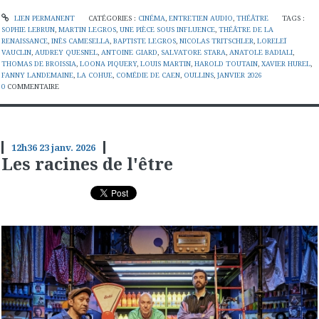
LIEN PERMANENT
CATÉGORIES :
CINÉMA
,
ENTRETIEN AUDIO
,
THÉÂTRE
TAGS :
SOPHIE LEBRUN
,
MARTIN LEGROS
,
UNE PIÈCE SOUS INFLUENCE
,
THÉÂTRE DE LA
RENAISSANCE
,
INÈS CAMESELLA
,
BAPTISTE LEGROS
,
NICOLAS TRITSCHLER
,
LORELEÏ
VAUCLIN
,
AUDREY QUESNEL
,
ANTOINE GIARD
,
SALVATORE STARA
,
ANATOLE BADIALI
,
THOMAS DE BROISSIA
,
LOONA PIQUERY
,
LOUIS MARTIN
,
HAROLD TOUTAIN
,
XAVIER HUREL
,
FANNY LANDEMAINE
,
LA COHUE
,
COMÉDIE DE CAEN
,
OULLINS
,
JANVIER 2026
0
COMMENTAIRE
12h36
23
janv. 2026
Les racines de l'être