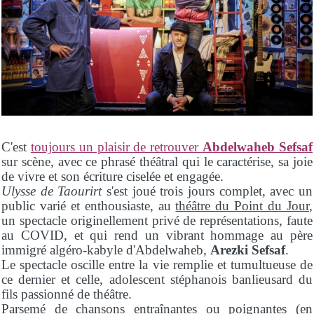
C'est
toujours un plaisir de retrouver
Abdelwaheb Sefsaf
sur scène, avec ce phrasé théâtral qui le caractérise, sa joie
de vivre et son écriture ciselée et engagée.
Ulysse de Taourirt
s'est joué trois jours complet, avec un
public varié et enthousiaste, au
théâtre du Point du Jour
,
un spectacle originellement privé de représentations, faute
au COVID, et qui rend un vibrant hommage au père
immigré algéro-kabyle d'Abdelwaheb,
Arezki Sefsaf
.
Le spectacle oscille entre la vie remplie et tumultueuse de
ce dernier et celle, adolescent stéphanois banlieusard du
fils passionné de théâtre.
Parsemé de chansons entraînantes ou poignantes (en