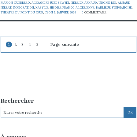
MARION GUERRERO
,
ALEXANDRE JUZDZEWSKI
,
PIERRICK ARNAUD
,
JÉROME RIO
,
ARNAUD
PERRAT
,
IMMIGRATION
,
KABYLIE
,
HISOIRE FRANCO-ALGÉRIENNE
,
BANLIEUE STÉPHANOISE
,
THÉATRE DU POINT DU JOUR
,
LYON 5
,
JANVIER 2026
0
COMMENTAIRE
1
2
3
4
5
Page suivante
Rechercher
À propos