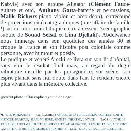
Kabyle) avec son groupe Aligator (
Clément Faure
-
guitare et oud,
Anthony Gatta
-batterie et percussions,
Malik Richeux
-piano violon et accordéon), entrecoupé
de projections cinématographiques (une affaire de famille
!) sur un bloc monolithique creux à dessein (scénographie
subtile de
Souad Sefsaf
et
Lina Djellalil
), Abdelwaheb
nous immerge dans son quotidien des années 80 et
croque la France et son histoire post coloniale comme
personne, avec humour et poésie.
Le pudique et vénéré Arezki se livra sur son lit d'hôpital,
sans voir le résultat final mais, au regard du degré
vibratoire insufflé par les protagonistes sur scène, son
esprit planait sans nul doute dans l'air, le rendant encore
plus vivant dans la mémoire collective.
@crédit photo : Christophe reynaud de Lage
LIEN PERMANENT
CATÉGORIES :
AMOUR
,
AVENTURE
,
CINÉMA
,
CONCERT
,
CONTE
,
HISTOIRE
,
HUMOUR
,
ISLAM
,
MUSIQUE
,
SOCIÉTÉ
,
THÉÂTRE
,
VOYAGE
TAGS :
ULYSSE DE
TAOURIRT
,
ABDELWAHEB SEFSAF
,
AREZKI SEFSAF
,
ALIGATOR
,
CLÉMENT FAURE
,
ANTHONY
GATTA
,
MALIK RICHEUX
,
GEORGE BAUX
,
NESTOR KEA
,
SOUAD SEFSAF
,
LINA DJELLALIL
,