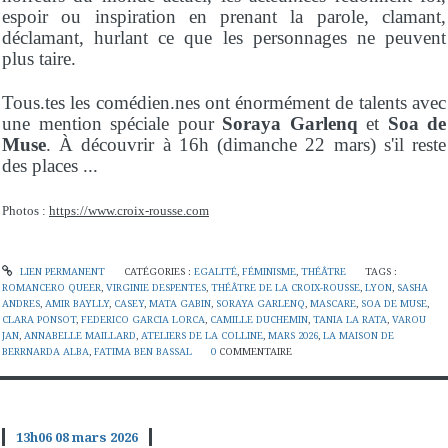
espoir ou inspiration en prenant la parole, clamant,
déclamant, hurlant ce que les personnages ne peuvent
plus taire.
Tous.tes les comédien.nes ont énormément de talents avec
une mention spéciale pour
Soraya Garlenq
et
Soa de
Muse
. À découvrir à 16h (dimanche 22 mars) s'il reste
des places ...
Photos :
https://www.croix-rousse.com
LIEN PERMANENT
CATÉGORIES :
EGALITÉ
,
FÉMINISME
,
THÉÂTRE
TAGS :
ROMANCERO QUEER
,
VIRGINIE DESPENTES
,
THÉÂTRE DE LA CROIX-ROUSSE
,
LYON
,
SASHA
ANDRES
,
AMIR BAYLLY
,
CASEY
,
MATA GABIN
,
SORAYA GARLENQ
,
MASCARE
,
SOA DE MUSE
,
CLARA PONSOT
,
FEDERICO GARCIA LORCA
,
CAMILLE DUCHEMIN
,
TANIA LA RATA
,
VAROU
JAN
,
ANNABELLE MAILLARD
,
ATELIERS DE LA COLLINE
,
MARS 2026
,
LA MAISON DE
BERRNARDA ALBA
,
FATIMA BEN BASSAL
0
COMMENTAIRE
13h06
08
mars 2026