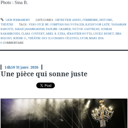
Photo : Sina B.
LIEN PERMANENT
CATÉGORIES :
ENTRETIEN AUDIO
,
FÉMINISME
,
HISTOIRE
,
THÉÂTRE
TAGS :
VERS OÙ JE NE COMPTAIS PAS VOYAGER
,
KATAYOON LATIF
,
YASSAMAN
BAROUTI
,
SARAH JAHANBAKHSH
,
PAULINE GRANIER
,
VICTOR GAUTREAU
,
SOHRAB
KARAMROUDI
,
CLARA COUVERT
,
ARIEL R. EZRA
,
SÉBASTIEN BOTTA
,
LUCILE BICHET
,
SINA
BEIZAVI
,
SEPEHR O.
,
THÉÂTRE DES CLOCHARDS CÉLESTES
,
LYON
,
MARS 2026.
0
COMMENTAIRE
14h10
31
janv. 2026
Une pièce qui sonne juste