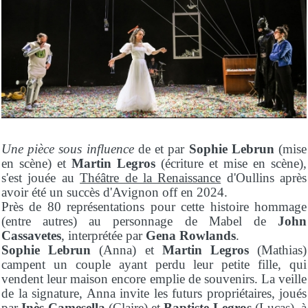
Une pièce sous influence
de et par
Sophie Lebrun
(mise
en scène) et
Martin Legros
(écriture et mise en scène),
s'est jouée au
Théâtre de la Renaissance
d'Oullins après
avoir été un succès d'Avignon off en 2024.
Près de 80 représentations pour cette histoire hommage
(entre autres) au personnage de Mabel de
John
Cassavetes
, interprétée par
Gena Rowlands
.
Sophie Lebrun
(Anna) et
Martin Legros
(Mathias)
campent un couple ayant perdu leur petite fille, qui
vendent leur maison encore emplie de souvenirs. La veille
de la signature, Anna invite les futurs propriétaires, joués
par
Inès Camesella
(Claire) et
Baptiste Legros
(Lucas), à