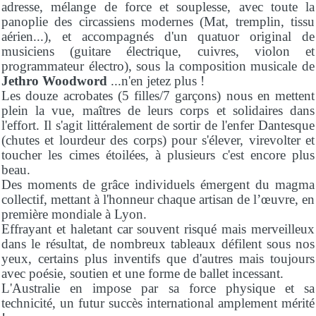
adresse, mélange de force et souplesse, avec toute la
panoplie des circassiens modernes (Mat, tremplin, tissu
aérien...), et accompagnés d'un quatuor original de
musiciens (guitare électrique, cuivres, violon et
programmateur électro), sous la composition musicale de
Jethro Woodword
...n'en jetez plus !
Les douze acrobates (5 filles/7 garçons) nous en mettent
plein la vue, maîtres de leurs corps et solidaires dans
l'effort. Il s'agit littéralement de sortir de l'enfer Dantesque
(chutes et lourdeur des corps) pour s'élever, virevolter et
toucher les cimes étoilées, à plusieurs c'est encore plus
beau.
Des moments de grâce individuels émergent du magma
collectif, mettant à l'honneur chaque artisan de l’œuvre, en
première mondiale à Lyon.
Effrayant et haletant car souvent risqué mais merveilleux
dans le résultat, de nombreux tableaux défilent sous nos
yeux, certains plus inventifs que d'autres mais toujours
avec poésie, soutien et une forme de ballet incessant.
L'Australie en impose par sa force physique et sa
technicité, un futur succès international amplement mérité