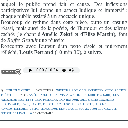
auquel le public prend fait et cause. Des inflexions
participatives lui donne un aspect ludique et immersif :
chaque public assisté à un spectacle unique.
Beaucoup de rythme dans cette pièce, outre un casting
réussi, mais aussi de la poésie, de l'humour et des talents
cachés (le chant d'
Amélie Zekri
et d'
Elise Martin
), font
de
Buffet Gratuit
une réussite.
Rencontre avec l'auteur d'un texte ciselé et mûrement
réfléchi,
Louis Ferrand
(10 min 30), à suivre.
LIEN PERMANENT
CATÉGORIES :
AVENTURE
,
ECOLOGIE
,
ENTRETIEN AUDIO
,
SOCIÉTÉ
,
THÉÂTRE
TAGS :
AMÉLIE ZEKRI
,
SOLAL VIALA
,
ATELIER 404
,
LOUIS FERRAND
,
LULA
PARIS
,
ELISE MARTIN ET THÉO PERRACHE
,
LIOR HAYOUN
,
CALLISTE LESTRA
,
EMMA
CHALIMBAUD
,
LÉA SQUARCIO
,
THÉÂTRE DES CLOCHARDS CÉLESTES
,
GROUPE
RÉVOLUTIONNAIRE
,
JUSTICE CLIMATIQUE
,
DÉMOCRATIE
,
MAI 2026
,
BUFFET GRATUIT
,
GUERRE DE L'EAU
0
COMMENTAIRE