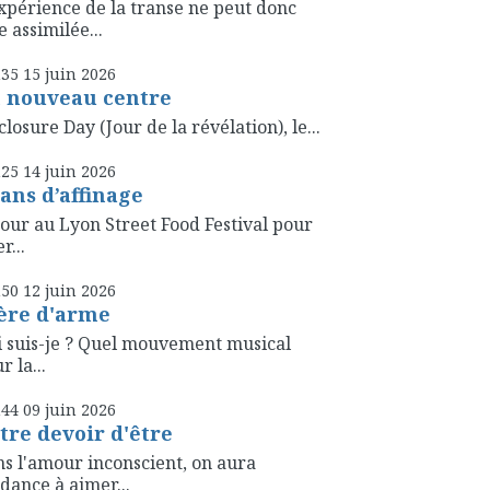
xpérience de la transe ne peut donc
e assimilée...
h35
15
juin 2026
 nouveau centre
closure Day (Jour de la révélation), le...
h25
14
juin 2026
 ans d’affinage
our au Lyon Street Food Festival pour
r...
h50
12
juin 2026
ère d'arme
 suis-je ? Quel mouvement musical
r la...
h44
09
juin 2026
tre devoir d'être
s l'amour inconscient, on aura
dance à aimer...