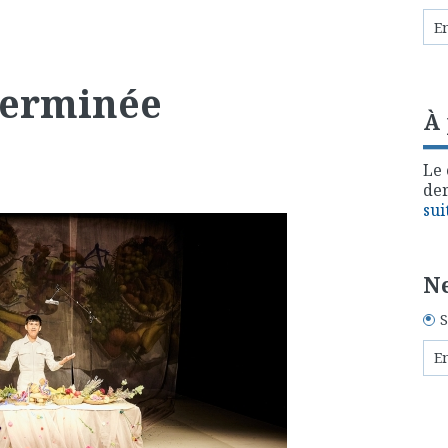
terminée
À
Le 
der
sui
Ne
S