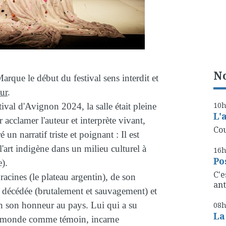
No
arque le début du festival sens interdit et
ur
.
10
tival d'Avignon 2024, la salle était pleine
L'
acclamer l'auteur et interprète vivant,
Cou
 un narratif triste et poignant : Il est
l'art indigène dans un milieu culturel à
16
Po
).
C'e
racines (le plateau argentin), de son
ant
r décédée (brutalement et sauvagement) et
en son honneur au pays. Lui qui a su
08
La
le monde comme témoin, incarne