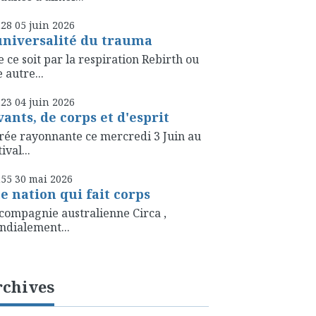
h28
05
juin 2026
universalité du trauma
 ce soit par la respiration Rebirth ou
 autre...
h23
04
juin 2026
vants, de corps et d'esprit
rée rayonnante ce mercredi 3 Juin au
ival...
h55
30
mai 2026
e nation qui fait corps
compagnie australienne Circa ,
dialement...
rchives