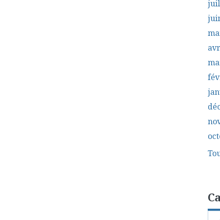
jui
jui
ma
avr
ma
fév
jan
dé
no
oct
Tou
Ca