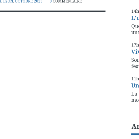
A
,
LYON
,
OCTOBRE 2025
0
COMMENTAIRE
14
L'
Que
une
17
Vi
Soi
fest
11
Un
La 
mon
A