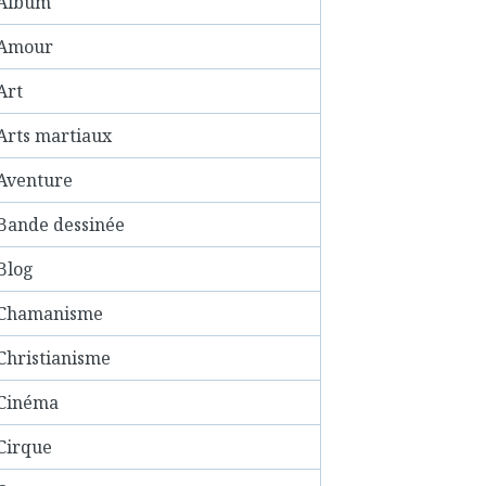
Album
Amour
Art
Arts martiaux
Aventure
Bande dessinée
Blog
Chamanisme
Christianisme
Cinéma
Cirque