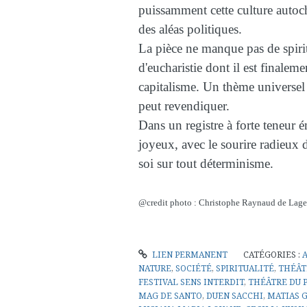
puissamment cette culture autoc
des aléas politiques.
La pièce ne manque pas de spirit
d'eucharistie dont il est finalemen
capitalisme. Un thème universel
peut revendiquer.
Dans un registre à forte teneur ém
joyeux, avec le sourire radieux d
soi sur tout déterminisme.
@credit photo : Christophe Raynaud de Lage
LIEN PERMANENT
CATÉGORIES :
NATURE
,
SOCIÉTÉ
,
SPIRITUALITÉ
,
THÉÂT
FESTIVAL SENS INTERDIT
,
THÉÂTRE DU P
MAG DE SANTO
,
DUEN SACCHI
,
MATIAS 