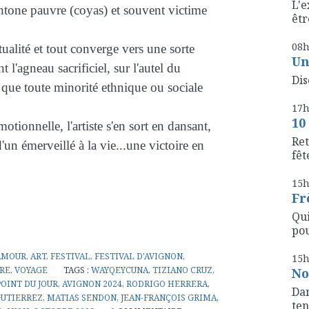
L'e
htone pauvre (coyas) et souvent victime
êtr
08
ualité et tout converge vers une sorte
Un
t l'agneau sacrificiel, sur l'autel du
Dis
 que toute minorité ethnique ou sociale
17
10
otionnelle, l'artiste s'en sort en dansant,
Ret
'un émerveillé à la vie...une victoire en
fête
15
Fr
Qui
pou
AMOUR
,
ART
,
FESTIVAL
,
FESTIVAL D'AVIGNON
,
15
RE
,
VOYAGE
TAGS :
WAYQEYCUNA
,
TIZIANO CRUZ
,
No
OINT DU JOUR
,
AVIGNON 2024
,
RODRIGO HERRERA
,
Dan
GUTIERREZ
,
MATIAS SENDON
,
JEAN-FRANÇOIS GRIMA
,
ten