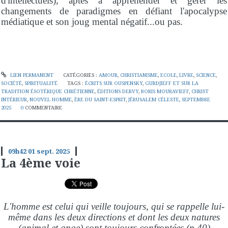
d'intellectuels), aptes à appréhender et gérer les
changements de paradigmes en défiant l'apocalypse
médiatique et son joug mental négatif...ou pas.
LIEN PERMANENT
CATÉGORIES :
AMOUR
,
CHRISTIANISME
,
ECOLE
,
LIVRE
,
SCIENCE
,
SOCIÉTÉ
,
SPIRITUALITÉ
TAGS :
ÉCRITS SUR OUSPENSKY
,
GURDJIEFF ET SUR LA
TRADITION ÉSOTÉRIQUE CHRÉTIENNE
,
ÉDITIONS DERVY
,
BORIS MOURAVIEFF
,
CHRIST
INTÉRIEUR
,
NOUVEL HOMME
,
ÈRE DU SAINT-ESPRIT
,
JÉRUSALEM CÉLESTE
,
SEPTEMBRE
2025
0
COMMENTAIRE
09h42
01
sept. 2025
La 4ème voie
L'homme est celui qui veille toujours, qui se rappelle lui-
même dans les deux directions et dont les deux natures
(animal et ange) sont toujours confrontées (p.40)