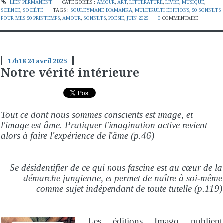
LIEN PERMANENT
CATÉGORIES :
AMOUR
,
ART
,
LITTÉRATURE
,
LIVRE
,
MUSIQUE
,
SCIENCE
,
SOCIÉTÉ
TAGS :
SOULEYMANE DIAMANKA
,
MULTIKULTI ÉDITIONS
,
50 SONNETS
POUR MES 50 PRINTEMPS
,
AMOUR
,
SONNETS
,
POÉSIE
,
JUIN 2025
0
COMMENTAIRE
17h18
24
avril 2025
Notre vérité intérieure
Tout ce dont nous sommes conscients est image, et
l'image est âme. Pratiquer l'imagination active revient
alors à faire l'expérience de l'âme (p.46)
Se désidentifier de ce qui nous fascine est au cœur de la
démarche jungienne, et permet de naître à soi-même
comme sujet indépendant de toute tutelle (p.119)
Les éditions Imago
publient