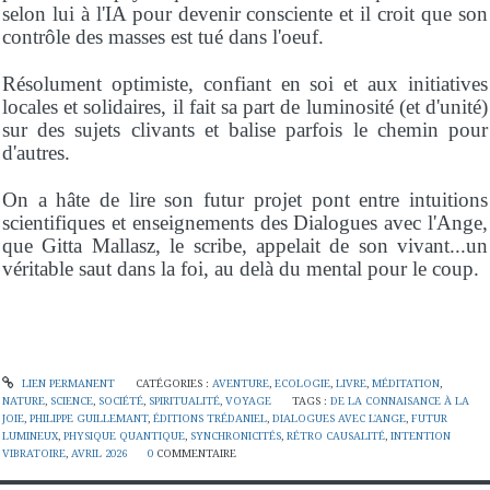
selon lui à l'IA pour devenir consciente et il croit que son
contrôle des masses est tué dans l'oeuf.
Résolument optimiste, confiant en soi et aux initiatives
locales et solidaires, il fait sa part de luminosité (et d'unité)
sur des sujets clivants et balise parfois le chemin pour
d'autres.
On a hâte de lire son futur projet pont entre intuitions
scientifiques et enseignements des Dialogues avec l'Ange,
que Gitta Mallasz, le scribe, appelait de son vivant...un
véritable saut dans la foi, au delà du mental pour le coup.
LIEN PERMANENT
CATÉGORIES :
AVENTURE
,
ECOLOGIE
,
LIVRE
,
MÉDITATION
,
NATURE
,
SCIENCE
,
SOCIÉTÉ
,
SPIRITUALITÉ
,
VOYAGE
TAGS :
DE LA CONNAISANCE À LA
JOIE
,
PHILIPPE GUILLEMANT
,
ÉDITIONS TRÉDANIEL
,
DIALOGUES AVEC L'ANGE
,
FUTUR
LUMINEUX
,
PHYSIQUE QUANTIQUE
,
SYNCHRONICITÉS
,
RÉTRO CAUSALITÉ
,
INTENTION
VIBRATOIRE
,
AVRIL 2026
0
COMMENTAIRE