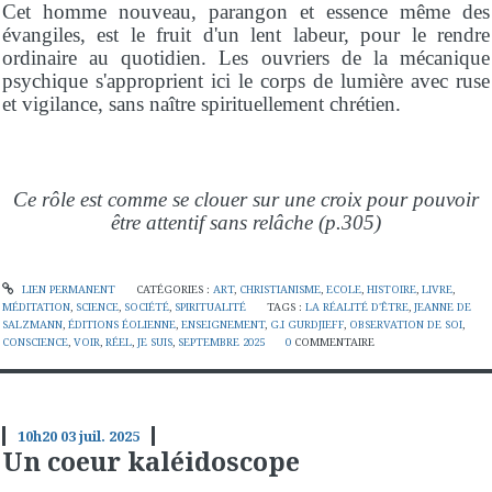
Cet homme nouveau, parangon et essence même des
évangiles, est le fruit d'un lent labeur, pour le rendre
ordinaire au quotidien. Les ouvriers de la mécanique
psychique s'approprient ici le corps de lumière avec ruse
et vigilance, sans naître spirituellement chrétien.
Ce rôle est comme se clouer sur une croix pour pouvoir
être attentif sans relâche (p.305)
LIEN PERMANENT
CATÉGORIES :
ART
,
CHRISTIANISME
,
ECOLE
,
HISTOIRE
,
LIVRE
,
MÉDITATION
,
SCIENCE
,
SOCIÉTÉ
,
SPIRITUALITÉ
TAGS :
LA RÉALITÉ D'ÊTRE
,
JEANNE DE
SALZMANN
,
ÉDITIONS ÉOLIENNE
,
ENSEIGNEMENT
,
G.I GURDJIEFF
,
OBSERVATION DE SOI
,
CONSCIENCE
,
VOIR
,
RÉEL
,
JE SUIS
,
SEPTEMBRE 2025
0
COMMENTAIRE
10h20
03
juil. 2025
Un coeur kaléidoscope