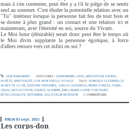
mais à s'en contenter, peut être y a t'il le piège de se sentir
seul au sommet. C'est éluder la potentielle relation avec un
"Tu" intérieur lorsque la personne fait feu de tout bois et
se donne à plus grand : un contact et une relation ici et
maintenant, avec l'éternité en soi, source du Vivant.
Le Moi futur (désirable) serait donc peut être le temps où
le Moi divin supplante la personne égotique, à force
d'allers retours vers cet infini en soi ?
LIEN PERMANENT
CATÉGORIES :
CHAMANISME
,
LIVRE
,
MÉDITATION
,
SCIENCE
,
SOCIÉTÉ
,
SPIRITUALITÉ
,
VOIE NON DUELLE
,
VOYAGE
TAGS :
ROMUALD LETERRIER
,
LE
SECRET DE LA VIE
,
ÉDITIONS TRÉDANIEL
,
CARLOS CASTANEDA
,
PIERRE D'ANGLE
,
VERBE
,
GRAAL
,
MOI DU FUTUR
,
SCIENCE
,
ALCHIMIE
,
JUNG
,
MARIE-LOUISE VON FRANZ
,
RÉTROCAUSALITÉ
,
SEPTEMBRE 2025
,
JOCELIN MORISSON
0
COMMENTAIRE
09h30
03
sept. 2025
Les corps-don