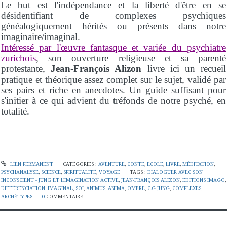
Le but est l'indépendance et la liberté d'être en se
désidentifiant de complexes psychiques
généalogiquement hérités ou présents dans notre
imaginaire/imaginal.
Intéressé par l'œuvre fantasque et variée du psychiatre
zurichois
, son ouverture religieuse et sa parenté
protestante,
Jean-François Alizon
livre ici un recueil
pratique et théorique assez complet sur le sujet, validé par
ses pairs et riche en anecdotes. Un guide suffisant pour
s'initier à ce qui advient du tréfonds de notre psyché, en
totalité.
LIEN PERMANENT
CATÉGORIES :
AVENTURE
,
CONTE
,
ECOLE
,
LIVRE
,
MÉDITATION
,
PSYCHANALYSE
,
SCIENCE
,
SPIRITUALITÉ
,
VOYAGE
TAGS :
DIALOGUER AVEC SON
INCONSCIENT - JUNG ET L'IMAGINATION ACTIVE
,
JEAN-FRANÇOIS ALIZON
,
EDITIONS IMAGO
,
DIFFÉRENCIATION
,
IMAGINAL
,
SOI
,
ANIMUS
,
ANIMA
,
OMBRE
,
C.G JUNG
,
COMPLEXES
,
ARCHÉTYPES
0
COMMENTAIRE