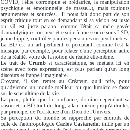
COVID, l'élite corrompue et prédatrice, la manipulation
psychique et émotionnelle de masse...), mais toujours
argumentées et sourcées. Il nous fait donc part de son
esprit critique tout en se demandant si sa vision est juste
ou s'il est juste parano, comme l'était sa mère gavée
d'anxiolytiques, ou peut être suite à une séance sous LSD,
jeune hippie, contrôlée par des personnes un peu louches.
La BD est un art pertinent et percutant, comme l'est la
musique par exemple, pour relater d'une perception autre
de la réalité, voire de la notion de réalité elle-même.
Le trait de
Crumb
si caractéristique, se mettant ici en
scène avec forte expression, est plus parlant qu'un long
discours et frappe l'imaginaire.
Croyant, il s'en remet au Créateur, qu'il prie, pour
qu'advienne un monde meilleur ou que lumière se fasse
sur le sens ultime de la vie.
La peur, plutôt que la confiance, domine cependant sa
raison et la BD tout du long, allant même jusqu'à douter,
par principe, de l'existence d'un Dieu de l'Univers.
Sa perception du monde se rapproche par endroits de
celle de l'anthropologue
Carlos Castaneda
, initié par un
sorcier yaqui, qui évoquait l'existence d'entités prédatrices