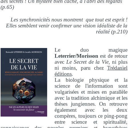
des secrets ! Un mystère bien caché, à l'abri des regards
(p.65)
Les synchronicités nous montrent que tout est esprit !
Elles semblent venir confirmer une vision idéaliste de la
réalité (p.210)
Le duo magique
Leterrier/Morisson
est de retour
avec
Le Secret de la Vie
, ni plus
ni moins, paru chez
Trédaniel
éditions
.
La biologie physique et la
science de l'information sont
vulgarisées et mises en parallèle
avec la tradition alchimique et les
thèses jungiennes. On retrouve
également avec les deux
compères, toujours ce ping-pong
entre science et spiritualité,
connaissance des peuples premiers et hypothèses