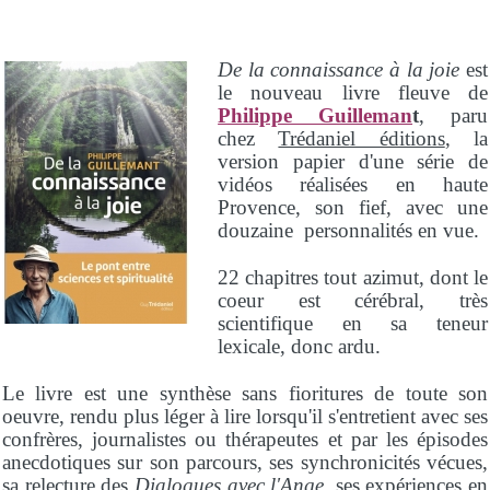
De la connaissance à la joie
est
le nouveau livre fleuve de
Philippe Guilleman
t
, paru
chez
Trédaniel éditions
, la
version papier d'une série de
vidéos réalisées en haute
Provence, son fief, avec une
douzaine personnalités en vue.
22 chapitres tout azimut, dont le
coeur est cérébral, très
scientifique en sa teneur
lexicale, donc ardu.
Le livre est une synthèse sans fioritures de toute son
oeuvre, rendu plus léger à lire lorsqu'il s'entretient avec ses
confrères, journalistes ou thérapeutes et par les épisodes
anecdotiques sur son parcours, ses synchronicités vécues,
sa relecture des
Dialogues avec l'Ange
, ses expériences en