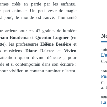
tumes créés en partie par les enfants),
r part animale. Un petit zeste de magie
st joué, le monde est sauvé, l'humanité
ur, ardeur pour ces 47 graines de lumière
No
iam Boudenia
et
Quentin Lugnier
(en
te), les professeures
Hélène Bessière
et
10
es musiciens
Diane Delerce
et
Vivien
L'
ttention qu'on devine délicate , pour
Cou
de et si contemporain dans son écriture :
e, pour vivifier un contenu numineux latent,
16
Po
C'e
ant
08
La