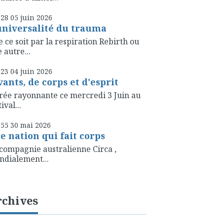
h28
05
juin 2026
universalité du trauma
 ce soit par la respiration Rebirth ou
 autre...
h23
04
juin 2026
vants, de corps et d'esprit
rée rayonnante ce mercredi 3 Juin au
ival...
h55
30
mai 2026
e nation qui fait corps
compagnie australienne Circa ,
dialement...
rchives