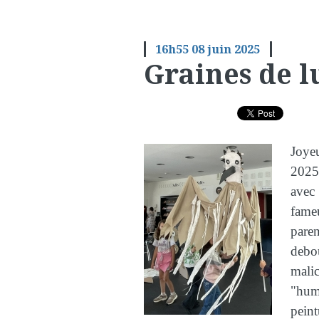
16h55
08
juin 2025
Graines de 
Joye
202
ave
fame
paren
debo
malic
"hum
peint