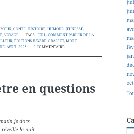
jui
jui
ma
avr
AMOUR
,
CONTE
,
HISTOIRE
,
HUMOUR
,
JEUNESSE
,
TÉ
,
VOYAGE
TAGS :
EUH...COMMENT PARLER DE LA
ma
ILLEUR
,
ÉDITIONS BAYARD-GRASSET
,
MORT
,
fév
ÈRE
,
AVRIL 2025
0
COMMENTAIRE
jan
dé
no
oct
être en questions
Tou
Ca
matin je dors
 réveille la nuit