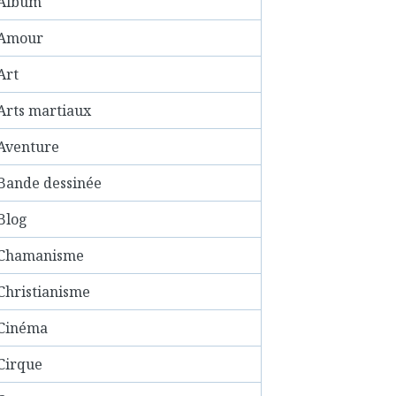
Album
Amour
Art
Arts martiaux
Aventure
Bande dessinée
Blog
Chamanisme
Christianisme
Cinéma
Cirque