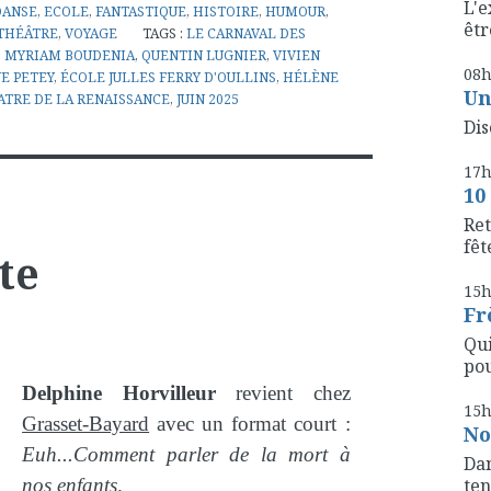
L'e
DANSE
,
ECOLE
,
FANTASTIQUE
,
HISTOIRE
,
HUMOUR
,
êtr
THÉÂTRE
,
VOYAGE
TAGS :
LE CARNAVAL DES
,
MYRIAM BOUDENIA
,
QUENTIN LUGNIER
,
VIVIEN
08
E PETEY
,
ÉCOLE JULLES FERRY D'OULLINS
,
HÉLÈNE
Un
ATRE DE LA RENAISSANCE
,
JUIN 2025
Dis
17
10
Ret
fête
te
15
Fr
Qui
pou
Delphine Horvilleur
revient chez
15
Grasset-Bayard
avec un format court :
No
Euh...Comment parler de la mort à
Dan
nos enfants
.
ten