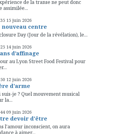
xpérience de la transe ne peut donc
e assimilée...
h35
15
juin 2026
 nouveau centre
closure Day (Jour de la révélation), le...
h25
14
juin 2026
 ans d’affinage
our au Lyon Street Food Festival pour
r...
h50
12
juin 2026
ère d'arme
 suis-je ? Quel mouvement musical
r la...
h44
09
juin 2026
tre devoir d'être
s l'amour inconscient, on aura
dance à aimer...