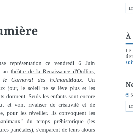
lumière
À
Le 
der
sui
use représentation ce vendredi 6 Juin
5 au
théâtre de la Renaissance d'Oullins
,
c
le Carnaval des hUmaniMaux
.
Un
Ne
ux jour, le soleil ne se lève plus et les
S
ts dorment. Seuls les enfants sont encore
ut et vont rivaliser de créativité et de
e, pour les réveiller. Ils convoquent les
animaux" du temps préhistorique (les
ures pariétales), s'emparent de leurs atours