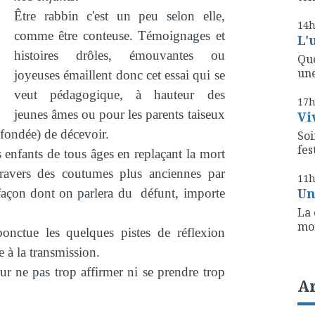
Être rabbin c'est un peu selon elle,
14
comme être conteuse. Témoignages et
L'
histoires drôles, émouvantes ou
Que
une
joyeuses émaillent donc cet essai qui se
veut pédagogique, à hauteur des
17
jeunes âmes ou pour les parents taiseux
Vi
nfondée) de décevoir.
Soi
fest
es enfants de tous âges en replaçant la mort
travers des coutumes plus anciennes par
11
Un
a façon dont on parlera du défunt, importe
La 
mon
nctue les quelques pistes de réflexion
le à la transmission.
ur ne pas trop affirmer ni se prendre trop
A