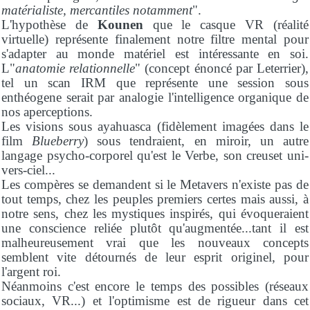
matérialiste, mercantiles notamment
".
L'hypothèse de
Kounen
que le casque VR (réalité
virtuelle) représente finalement notre filtre mental pour
s'adapter au monde matériel est intéressante en soi.
L"
anatomie relationnelle
" (concept énoncé par Leterrier),
tel un scan IRM que représente une session sous
enthéogene serait par analogie l'intelligence organique de
nos aperceptions.
Les visions sous ayahuasca (fidèlement imagées dans le
film
Blueberry
) sous tendraient, en miroir, un autre
langage psycho-corporel qu'est le Verbe, son creuset uni-
vers-ciel...
Les compères se demandent si le Metavers n'existe pas de
tout temps, chez les peuples premiers certes mais aussi, à
notre sens, chez les mystiques inspirés, qui évoqueraient
une conscience reliée plutôt qu'augmentée...tant il est
malheureusement vrai que les nouveaux concepts
semblent vite détournés de leur esprit originel, pour
l'argent roi.
Néanmoins c'est encore le temps des possibles (réseaux
sociaux, VR...) et l'optimisme est de rigueur dans cet