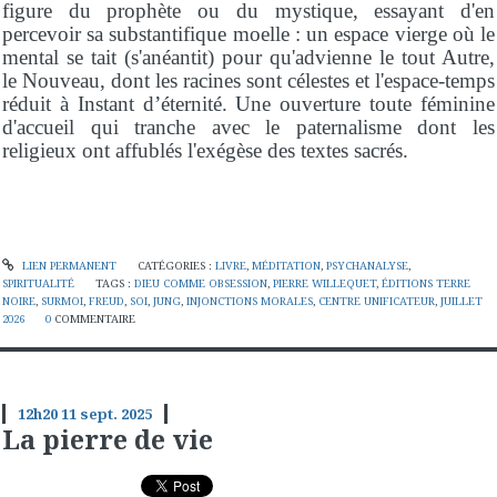
figure du prophète ou du mystique, essayant d'en
percevoir sa substantifique moelle : un espace vierge où le
mental se tait (s'anéantit) pour qu'advienne le tout Autre,
le Nouveau, dont les racines sont célestes et l'espace-temps
réduit à Instant d’éternité. Une ouverture toute féminine
d'accueil qui tranche avec le paternalisme dont les
religieux ont affublés l'exégèse des textes sacrés.
LIEN PERMANENT
CATÉGORIES :
LIVRE
,
MÉDITATION
,
PSYCHANALYSE
,
SPIRITUALITÉ
TAGS :
DIEU COMME OBSESSION
,
PIERRE WILLEQUET
,
ÉDITIONS TERRE
NOIRE
,
SURMOI
,
FREUD
,
SOI
,
JUNG
,
INJONCTIONS MORALES
,
CENTRE UNIFICATEUR
,
JUILLET
2026
0
COMMENTAIRE
12h20
11
sept. 2025
La pierre de vie