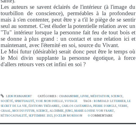
santé).
Les auteurs se savent éclairés de l'intérieur (à l'image du
tourbillon de conscience), perméables à la profondeur
mais à s'en contenter, peut être y a t'il le piège de se sentir
seul au sommet. C'est éluder la potentielle relation avec un
"Tu" intérieur lorsque la personne fait feu de tout bois et
se donne à plus grand : un contact et une relation ici et
maintenant, avec l'éternité en soi, source du Vivant.
Le Moi futur (désirable) serait donc peut être le temps où
le Moi divin supplante la personne égotique, à force
d'allers retours vers cet infini en soi ?
LIEN PERMANENT
CATÉGORIES :
CHAMANISME
,
LIVRE
,
MÉDITATION
,
SCIENCE
,
SOCIÉTÉ
,
SPIRITUALITÉ
,
VOIE NON DUELLE
,
VOYAGE
TAGS :
ROMUALD LETERRIER
,
LE
SECRET DE LA VIE
,
ÉDITIONS TRÉDANIEL
,
CARLOS CASTANEDA
,
PIERRE D'ANGLE
,
VERBE
,
GRAAL
,
MOI DU FUTUR
,
SCIENCE
,
ALCHIMIE
,
JUNG
,
MARIE-LOUISE VON FRANZ
,
RÉTROCAUSALITÉ
,
SEPTEMBRE 2025
,
JOCELIN MORISSON
0
COMMENTAIRE