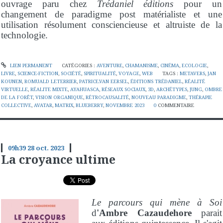
ouvrage paru chez
Trédaniel éditions
pour un
changement de paradigme post matérialiste et une
utilisation résolument consciencieuse et altruiste de la
technologie.
LIEN PERMANENT
CATÉGORIES :
AVENTURE
,
CHAMANISME
,
CINÉMA
,
ECOLOGIE
,
LIVRE
,
SCIENCE-FICTION
,
SOCIÉTÉ
,
SPIRITUALITÉ
,
VOYAGE
,
WEB
TAGS :
METAVERS
,
JAN
KOUNEN
,
ROMUALD LETERRIER
,
PATRICE.VAN EERSEL
,
ÉDITIONS TRÉDANIEL
,
RÉALITÉ
VIRTUELLE
,
RÉALITE MIXTE
,
AYAHUASCA
,
RÉSEAUX SOCIAUX
,
3D
,
ARCHÉTYPES
,
JUNG
,
OMBRE
DE LA FORÊT
,
VISION ORGANIQUE
,
RÉTROCAUSALITÉ
,
NOUVEAU PARADIGME
,
THÉRAPIE
COLLECTIVE
,
AVATAR
,
MATRIX
,
BLUEBERRY
,
NOVEMBRE 2023
0
COMMENTAIRE
09h39
28
oct. 2023
La croyance ultime
Le parcours qui mène à Soi
d
'Ambre Cazaudehore
parait