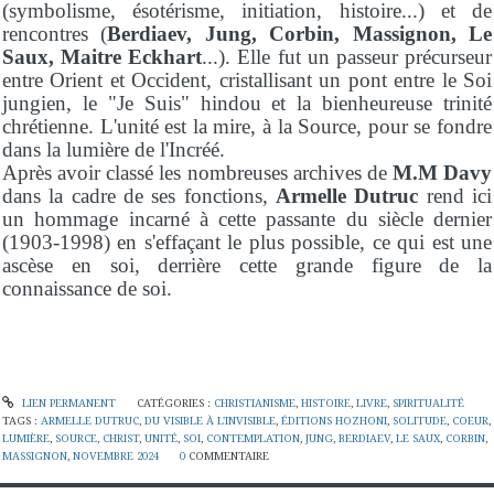
(symbolisme, ésotérisme, initiation, histoire...) et de
rencontres (
Berdiaev, Jung, Corbin, Massignon, Le
Saux, Maitre Eckhart
...). Elle fut un passeur précurseur
entre Orient et Occident, cristallisant un pont entre le Soi
jungien, le "Je Suis" hindou et la bienheureuse trinité
chrétienne. L'unité est la mire, à la Source, pour se fondre
dans la lumière de l'Incréé.
Après avoir classé les nombreuses archives de
M.M Davy
dans la cadre de ses fonctions,
Armelle Dutruc
rend ici
un hommage incarné à cette passante du siècle dernier
(1903-1998) en s'effaçant le plus possible, ce qui est une
ascèse en soi, derrière cette grande figure de la
connaissance de soi.
LIEN PERMANENT
CATÉGORIES :
CHRISTIANISME
,
HISTOIRE
,
LIVRE
,
SPIRITUALITÉ
TAGS :
ARMELLE DUTRUC
,
DU VISIBLE À L'INVISIBLE
,
ÉDITIONS HOZHONI
,
SOLITUDE
,
COEUR
,
LUMIÈRE
,
SOURCE
,
CHRIST
,
UNITÉ
,
SOI
,
CONTEMPLATION
,
JUNG
,
BERDIAEV
,
LE SAUX
,
CORBIN
,
MASSIGNON
,
NOVEMBRE 2024
0
COMMENTAIRE