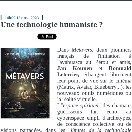
14h09
13
nov. 2023
Une technologie humaniste ?
Dans
Metavers
, deux pionniers
français de l'initiation à
l'ayahuasca au Pérou et amis,
Jan Kounen
et
Romuald
Leterrier,
échangent librement
leur point de vue sur le cinéma
(Matrix, Avatar, Blueberry...), les
nouveaux outils numériques ou
la réalité virtuelle.
L"
espace spirituel
" des chamans
guérisseurs fait écho au
cyberespace empli d'archétypes,
de conscience collective ou de
visions partagées, dans les "
limites de la technologie