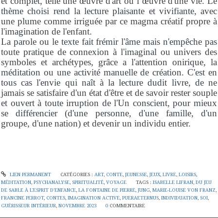
et complet, telle une œuvre d'art ou l’œuvre d'une vie. Le
thème choisi rend la lecture plaisante et vivifiante, avec
une plume comme irriguée par ce magma créatif propre à
l'imagination de l'enfant.
La parole ou le texte fait frémir l'âme mais n'empêche pas
toute pratique de connexion à l'imaginal ou univers des
symboles et archétypes, grâce a l'attention onirique, la
méditation ou une activité manuelle de création. C'est en
tous cas l'envie qui naît à la lecture dudit livre, de ne
jamais se satisfaire d'un état d'être et de savoir rester souple
et ouvert à toute irruption de l'Un conscient, pour mieux
se différencier (d'une personne, d'une famille, d'un
groupe, d'une nation) et devenir un individu entier.
LIEN PERMANENT
CATÉGORIES :
ART
,
CONTE
,
JEUNESSE
,
JEUX
,
LIVRE
,
LOISIRS
,
MÉDITATION
,
PSYCHANALYSE
,
SPIRITUALITÉ
,
VOYAGE
TAGS :
ISABELLE LIFRAN
,
DU JEU
DE SABLE À L'ESPRIT D'ENFANCE
,
LA FONTAINE DE PIERRE
,
JUNG
,
MARIE-LOUISE VON FRANZ
,
FRANCINE PERROT
,
CONTES
,
IMAGINATION ACTIVE
,
PUERAETERNUS
,
INDIVIDUATION
,
SOI
,
GUÉRISSEUR INTÉRIEUR
,
NOVEMBRE 2023
0
COMMENTAIRE