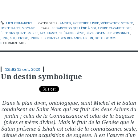
LIEN PERMANENT
CATÉGORIES :
AMOUR
,
AVENTURE
,
LIVRE
,
MÉDITATION
,
SCIENCE
,
SPIRITUALITÉ
,
VOYAGE
TAGS :
LE PARCOURS QUI LÈNE À SOI
,
AMBRE CAZAUDEHORE
,
ÉDITIONS QUINTESSENCE
,
AYAHUASCA
,
THÉRAPIE BRÈVE
,
DÉVELOPPEMENT PERSONNEL
,
JUNG
,
SOI
,
CENTRE
,
UNION DES CONTRAIRES
,
RELIANCE
,
UNION
,
OCTOBRE 2023
0
COMMENTAIRE
12h05
15
oct. 2023
Un destin symbolique
Dans le plan divin, ontologique, saint Michel et le Satan
conduisent au Saint Nom qui est fruit des deux Arbres du
jardin ; celui de la Connaissance et celui de la Sagesse
(pères et mères divins). Mais le fruit de la Genèse que le
Satan présente à Ishah est celui de la connaissance seule,
dénué de toute acquisition de sagesse. Il est l’œuvre d'un