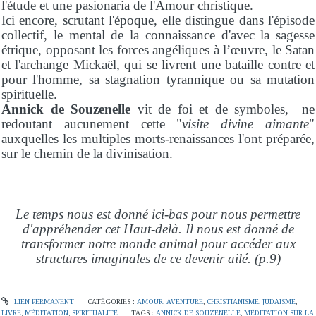
l'étude et une pasionaria de l'Amour christique.
Ici encore, scrutant l'époque, elle distingue dans l'épisode
collectif, le mental de la connaissance d'avec la sagesse
étrique, opposant les forces angéliques à l’œuvre, le Satan
et l'archange Mickaël, qui se livrent une bataille contre et
pour l'homme, sa stagnation tyrannique ou sa mutation
spirituelle.
Annick de Souzenelle
vit de foi et de symboles, ne
redoutant aucunement cette "
visite divine aimante
"
auxquelles les multiples morts-renaissances l'ont préparée,
sur le chemin de la divinisation.
Le temps nous est donné ici-bas pour nous permettre
d'appréhender cet Haut-delà. Il nous est donné de
transformer notre monde animal pour accéder aux
structures imaginales de ce devenir ailé. (p.9)
LIEN PERMANENT
CATÉGORIES :
AMOUR
,
AVENTURE
,
CHRISTIANISME
,
JUDAISME
,
LIVRE
,
MÉDITATION
,
SPIRITUALITÉ
TAGS :
ANNICK DE SOUZENELLE
,
MÉDITATION SUR LA