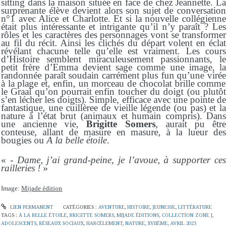
sitting dans la maison située en face de
chez Jeannette. La
surprenante élève
devient alors son sujet de conversation
n°1 avec Alice et Charlotte
.
Et si la nouvelle collégienne
était plus intéressante et intrigante qu’il n’y paraît ? Les
rôles et les caractères des personnages vont se transformer
au fil du récit. Ainsi les clichés du départ volent en éclat
révélant chacune telle qu’elle est vraiment. Les cours
d’Histoire
semblent
miraculeusement passionnants,
le
petit frère d’Emma devient sage comme une image, la
randonnée paraît soudain carrément plus fun qu’un
e virée
à la plage et, enfin, un morceau de chocolat
brille comme
le
Graal qu’on pourrait enfin toucher du doigt (ou plutôt
s’en lécher les doigts).
Simple, efficace avec une pointe de
fantastique, une cuillèree de vieille légende (ou pas) et la
nature à l’état brut (animaux et humain compris). Dans
une ancienne vie,
Brigitte Somers
, aurait pu être
conteuse, allant de masure en masure, à la lueur des
bougies
ou
A la belle étoile
.
«
-
Dame, j’ai grand-peine, je l’avoue, à supporter ces
railleries !
»
Image:
Mijade édition
LIEN PERMANENT
CATÉGORIES :
AVENTURE
,
HISTOIRE
,
JEUNESSE
,
LITTÉRATURE
TAGS :
À LA BELLE ÉTOILE
,
BRIGITTE SOMERS
,
MIJADE ÉDITIONS
,
COLLECTION ZONE J
,
ADOLESCENTS
,
RÉSEAUX SOCIAUX
,
HARCÈLEMENT
,
NATURE
,
XVIIÈME
,
AVRIL 2023