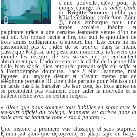
d’une nouvelle élève pour le
moins étrange.
À la belle étoile
de
Brigitte Somers
, publié par
Mijade éditions
(collection
Zone
J
), nous embarque pour une
année scolaire inédite et
palpitante grâce à une certaine Jeannette venue d’on ne
sait où. Un roman facile à lire, qui suit le quotidien de
trois amies collégiennes d’aujourd’hui. Les cours ne les
passionnent pas et l’idée de se trouver dans la même
classe que Mélissa, une peste aux nombreux
followers
qui
inonde les réseaux de ses
stories
ne les enchantent
absolument pas. L’adolescente est le cliché de la jeune fille
belle, bien sapée, bien entourée, prenant
selfi
e
sur
selfie
et
à l’orthographe douteuse. Face à elle, Jeannette, mal
fagotée, au langage désuet et
n’ayant même pas de
téléphone portable !!! Une cible parfaite pour Mélissa qui
ne tarde pas à la harceler. De leur côté, les trois amies ne
se précipitent pas vraiment pour aider la nouvelle et la
traite
nt
même
avec
un certain mépris
.
«
Alors que nous sommes tous habillés en short avec le
tee-shirt officiel du collège, Jeannette est arrivée dans la
salle avec sa fameuse robe « sac à patates »
.
Une histoire à première vue classique et sans surprise.
Emma fait alors une découverte en allant faire du baby-