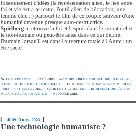
foisonnement d'idées (la représentation alien, le lien entre
foi et vie extra-terrestre, l'outil alien de bilocation, une
femme élue...) parcourt le film de ce couple sauveur d'une
humanité devenue presque auto-destructrice.
Spielberg
a retrouvé la foi et l'espoir dans le surnaturel et
le non-humain ou peut-être aussi dans ce qui définit
l'humain lorsqu'il est dans l'ouverture totale à l'Autre : un
être sacré.
LIEN PERMANENT
CATÉGORIES :
AVENTURE
,
CINÉMA
,
FANTASTIQUE
,
FILM
,
LOISIRS
,
SCIENCE-FICTION
,
SOCIÉTÉ
,
SPIRITUALITÉ
TAGS :
DISCLOSURE DAY
,
STEVEN SPIELBERG
,
EMILY BLUNT
,
JOSH O'CONNOR
,
COLIN FIRTH
,
EXTRA-TERRESTRE
,
RÉVÉLATION
,
RÉSEAUX
SOCIAUX
,
MÉDIAS
,
FOI
,
JUIN 2026
0
COMMENTAIRE
14h09
13
nov. 2023
Une technologie humaniste ?