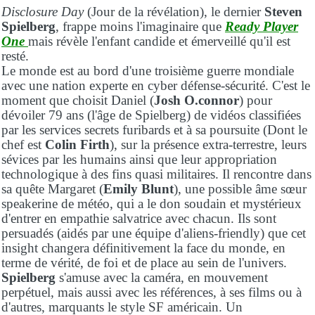
Disclosure Day
(Jour de la révélation), le dernier
Steven
Spielberg
, frappe moins l'imaginaire que
Ready Player
One
mais révèle l'enfant candide et émerveillé qu'il est
resté.
Le monde est au bord d'une troisième guerre mondiale
avec une nation experte en cyber défense-sécurité. C'est le
moment que choisit Daniel (
Josh O.connor
) pour
dévoiler 79 ans (l'âge de Spielberg) de vidéos classifiées
par les services secrets furibards et à sa poursuite (Dont le
chef est
Colin Firth
), sur la présence extra-terrestre, leurs
sévices par les humains ainsi que leur appropriation
technologique à des fins quasi militaires. Il rencontre dans
sa quête Margaret (
Emily Blunt
), une possible âme sœur
speakerine de météo, qui a le don soudain et mystérieux
d'entrer en empathie salvatrice avec chacun. Ils sont
persuadés (aidés par une équipe d'aliens-friendly) que cet
insight changera définitivement la face du monde, en
terme de vérité, de foi et de place au sein de l'univers.
Spielberg
s'amuse avec la caméra, en mouvement
perpétuel, mais aussi avec les références, à ses films ou à
d'autres, marquants le style SF américain. Un