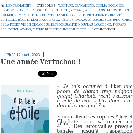
LIEN PERMANENT
CATÉGORIES :
AVENTURE
,
CHAMANISME
,
CINÉMA
,
ECOLOGIE
,
LIVRE
,
SCIENCE-FICTION
,
SOCIÉTÉ
,
SPIRITUALITÉ
,
VOYAGE
,
WEB
TAGS :
METAVERS
,
JAN
KOUNEN
,
ROMUALD LETERRIER
,
PATRICE.VAN EERSEL
,
ÉDITIONS TRÉDANIEL
,
RÉALITÉ
VIRTUELLE
,
RÉALITE MIXTE
,
AYAHUASCA
,
RÉSEAUX SOCIAUX
,
3D
,
ARCHÉTYPES
,
JUNG
,
OMBRE
DE LA FORÊT
,
VISION ORGANIQUE
,
RÉTROCAUSALITÉ
,
NOUVEAU PARADIGME
,
THÉRAPIE
COLLECTIVE
,
AVATAR
,
MATRIX
,
BLUEBERRY
,
NOVEMBRE 2023
0
COMMENTAIRE
17h00
12
avril 2023
Une année Vertuchou !
«
Je suis occupée à
liker
une
photo de chaton trop mignon
quand Charlotte vient s’asseoir
à côté de moi. - Dis donc, t’as
dormi ici ou quoi ?
»
Emma attend ses copines Alice et
Charlotte pour sa rentrée en
ème
4
. Des retrouvailles presque
banales jusqu’à l’apparition