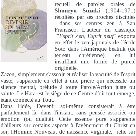
recueil de paroles orales de
Shunryu Suzuki
(1904-1971)
récoltées par ses proches disciples
dans ses centres zen à San
Fransisco. L'auteur du classique
"
Esprit Zen, Esprit neuf
" exporta
en effet le zen japonais de l'école
Sōtō dans l'Amérique beatnik (de
terreau chrétienne), en lui
insufflant une forme de pureté
originelle.
Zazen, simplement s'asseoir et réaliser la vacuité de l'esprit
vaste, s'apparente en effet à une prière qui nécessite un
silence mental, prélude à toute Parole/Action juste ou
sainte. Le Hara est le siège de ce Centre d'où tout émerge,
étant connecté au Tout.
Dans l'idée, Devenir soi-même consisterait à être
parfaitement là, dans l'instant, sans pensée associée ou
émotion (ou dualité). Cette essence pure s'apparente
d'ailleurs sur certains aspects à l'avènement du Christ en
soi, l'Homme Nouveau, de naissance virginale, relié sur