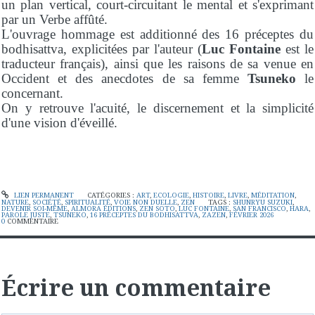
un plan vertical, court-circuitant le mental et s'exprimant
par un Verbe affûté.
L'ouvrage hommage est additionné des 16 préceptes du
bodhisattva, explicitées par l'auteur (
Luc Fontaine
est le
traducteur français), ainsi que les raisons de sa venue en
Occident et des anecdotes de sa femme
Tsuneko
le
concernant.
On y retrouve l'acuité, le discernement et la simplicité
d'une vision d'éveillé.
LIEN PERMANENT
CATÉGORIES :
ART
,
ECOLOGIE
,
HISTOIRE
,
LIVRE
,
MÉDITATION
,
NATURE
,
SOCIÉTÉ
,
SPIRITUALITÉ
,
VOIE NON DUELLE
,
ZEN
TAGS :
SHUNRYU SUZUKI
,
DEVENIR SOI-MÊME
,
ALMORA ÉDITIONS
,
ZEN SOTO
,
LUC FONTAINE
,
SAN FRANCISCO
,
HARA
,
PAROLE JUSTE
,
TSUNEKO
,
16 PRÉCEPTES DU BODHISATTVA
,
ZAZEN
,
FÉVRIER 2026
0
COMMENTAIRE
Écrire un commentaire