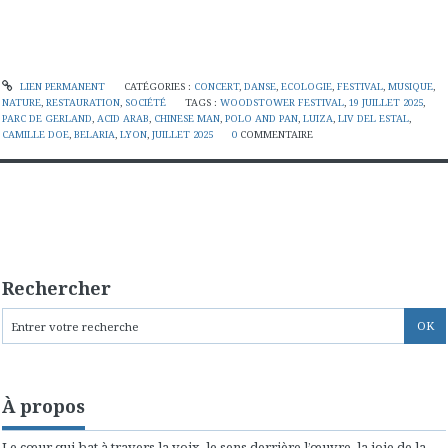
LIEN PERMANENT
CATÉGORIES :
CONCERT
,
DANSE
,
ECOLOGIE
,
FESTIVAL
,
MUSIQUE
,
NATURE
,
RESTAURATION
,
SOCIÉTÉ
TAGS :
WOODSTOWER FESTIVAL
,
19 JUILLET 2025
,
PARC DE GERLAND
,
ACID ARAB
,
CHINESE MAN
,
POLO AND PAN
,
LUIZA
,
LIV DEL ESTAL
,
CAMILLE DOE
,
BELARIA
,
LYON
,
JUILLET 2025
0
COMMENTAIRE
Rechercher
À propos
Le cœur qui bat à travers la voix, le sens derrière l’œuvre, la joie de la...