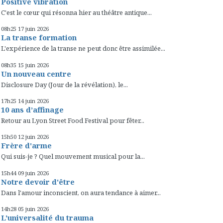
Positive vibration
C'est le cœur qui résonna hier au théâtre antique...
08h25
17
juin 2026
La transe formation
L'expérience de la transe ne peut donc être assimilée...
08h35
15
juin 2026
Un nouveau centre
Disclosure Day (Jour de la révélation), le...
17h25
14
juin 2026
10 ans d’affinage
Retour au Lyon Street Food Festival pour fêter...
15h50
12
juin 2026
Frère d'arme
Qui suis-je ? Quel mouvement musical pour la...
15h44
09
juin 2026
Notre devoir d'être
Dans l'amour inconscient, on aura tendance à aimer...
14h28
05
juin 2026
L'universalité du trauma