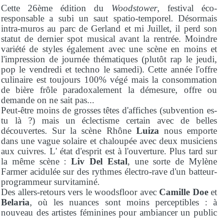
Cette 26ème édition du
Woodstower
, festival éco-
responsable a subi un saut spatio-temporel. Désormais
intra-muros au parc de Gerland et mi Juillet, il perd son
statut de dernier spot musical avant la rentrée. Moindre
variété de styles également avec une scène en moins et
l'impression de journée thématiques (plutôt rap le jeudi,
pop le vendredi et techno le samedi). Cette année l'offre
culinaire est toujours 100% végé mais la consommation
de bière frôle paradoxalement la démesure, offre ou
demande on ne sait pas...
Peut-être moins de grosses têtes d'affiches (subvention es-
tu là ?) mais un éclectisme certain avec de belles
découvertes. Sur la scène Rhône
Luiza
nous emporte
dans une vague solaire et chaloupée avec deux musiciens
aux cuivres. L' état d'esprit est à l'ouverture. Plus tard sur
la même scène :
Liv Del Estal
, une sorte de Mylène
Farmer acidulée sur des rythmes électro-rave d'un batteur-
programmeur survitaminé.
Des allers-retours vers le woodsfloor avec
Camille Doe
et
Belaria
, où les nuances sont moins perceptibles : à
nouveau des artistes féminines pour ambiancer un public