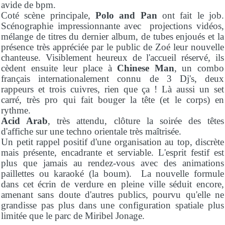
avide de bpm.
Coté scène principale,
Polo and Pan
ont fait le job.
Scénographie impressionnante avec projections vidéos,
mélange de titres du dernier album, de tubes enjoués et la
présence très appréciée par le public de Zoé leur nouvelle
chanteuse. Visiblement heureux de l'accueil réservé, ils
cèdent ensuite leur place à
Chinese Man
, un combo
français internationalement connu de 3 Dj's, deux
rappeurs et trois cuivres, rien que ça ! Là aussi un set
carré, très pro qui fait bouger la tête (et le corps) en
rythme.
Acid Arab
, très attendu, clôture la soirée des têtes
d'affiche sur une techno orientale très maîtrisée.
Un petit rappel positif d'une organisation au top, discrète
mais présente, encadrante et serviable.
L'esprit festif est
plus que jamais au rendez-vous avec des animations
paillettes ou karaoké (la boum). La nouvelle formule
dans cet écrin de verdure en pleine ville séduit encore,
amenant sans doute d'autres publics, pourvu qu'elle ne
grandisse pas plus dans une configuration spatiale plus
limitée que le parc de Miribel Jonage.