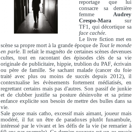
reportage que lui
consacre sa dernière
femme
Audrey
Crespo-Mara
sur
TF1, qui décortique sa
face cachée
.
Le livre fiction met en
scène sa propre mort à la grande époque de
Tout le monde
en parle
. Il refait le magnéto de certaines scènes devenues
cultes, tout en racontant des épisodes clés de sa vie
originale de publicitaire, hippie, trublion du PAF, écrivain
ou père de famille. Se sachant malade (cancer du foie
traité avec plus ou moins de succès depuis 2012), il
contextualise les évènements fortement médiatisés, en
regrettant certains mais pas d'autres. Son passif de junkie
et de clubber justifie sa posture désinvolte et sa prime
enfance explicite son besoin de mettre des bulles dans sa
vie.
Sale gosse mais catho, excessif mais aimant, joueur mais
modéré, il fut un être de paradoxes plutôt funambule,
intéressé par le vivant et les défis de la vie (se remarier à
60 ans par exemple). Ce dernier ouvrage est un au revoir