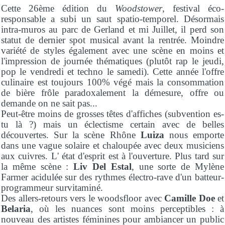
Cette 26ème édition du
Woodstower
, festival éco-
responsable a subi un saut spatio-temporel. Désormais
intra-muros au parc de Gerland et mi Juillet, il perd son
statut de dernier spot musical avant la rentrée. Moindre
variété de styles également avec une scène en moins et
l'impression de journée thématiques (plutôt rap le jeudi,
pop le vendredi et techno le samedi). Cette année l'offre
culinaire est toujours 100% végé mais la consommation
de bière frôle paradoxalement la démesure, offre ou
demande on ne sait pas...
Peut-être moins de grosses têtes d'affiches (subvention es-
tu là ?) mais un éclectisme certain avec de belles
découvertes. Sur la scène Rhône
Luiza
nous emporte
dans une vague solaire et chaloupée avec deux musiciens
aux cuivres. L' état d'esprit est à l'ouverture. Plus tard sur
la même scène :
Liv Del Estal
, une sorte de Mylène
Farmer acidulée sur des rythmes électro-rave d'un batteur-
programmeur survitaminé.
Des allers-retours vers le woodsfloor avec
Camille Doe
et
Belaria
, où les nuances sont moins perceptibles : à
nouveau des artistes féminines pour ambiancer un public