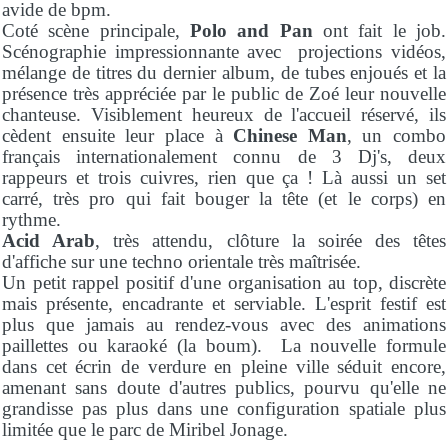
avide de bpm.
Coté scène principale,
Polo and Pan
ont fait le job.
Scénographie impressionnante avec projections vidéos,
mélange de titres du dernier album, de tubes enjoués et la
présence très appréciée par le public de Zoé leur nouvelle
chanteuse. Visiblement heureux de l'accueil réservé, ils
cèdent ensuite leur place à
Chinese Man
, un combo
français internationalement connu de 3 Dj's, deux
rappeurs et trois cuivres, rien que ça ! Là aussi un set
carré, très pro qui fait bouger la tête (et le corps) en
rythme.
Acid Arab
, très attendu, clôture la soirée des têtes
d'affiche sur une techno orientale très maîtrisée.
Un petit rappel positif d'une organisation au top, discrète
mais présente, encadrante et serviable.
L'esprit festif est
plus que jamais au rendez-vous avec des animations
paillettes ou karaoké (la boum). La nouvelle formule
dans cet écrin de verdure en pleine ville séduit encore,
amenant sans doute d'autres publics, pourvu qu'elle ne
grandisse pas plus dans une configuration spatiale plus
limitée que le parc de Miribel Jonage.