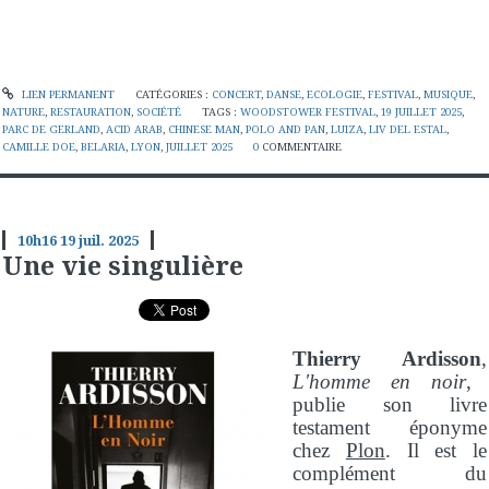
LIEN PERMANENT
CATÉGORIES :
CONCERT
,
DANSE
,
ECOLOGIE
,
FESTIVAL
,
MUSIQUE
,
NATURE
,
RESTAURATION
,
SOCIÉTÉ
TAGS :
WOODSTOWER FESTIVAL
,
19 JUILLET 2025
,
PARC DE GERLAND
,
ACID ARAB
,
CHINESE MAN
,
POLO AND PAN
,
LUIZA
,
LIV DEL ESTAL
,
CAMILLE DOE
,
BELARIA
,
LYON
,
JUILLET 2025
0
COMMENTAIRE
10h16
19
juil. 2025
Une vie singulière
Thierry Ardisson
,
L'homme en noir
,
publie son livre
testament éponyme
chez
Plon
. Il est le
complément du