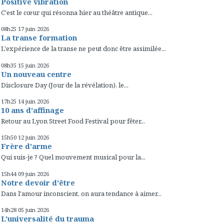
Positive vibration
C'est le cœur qui résonna hier au théâtre antique...
08h25
17
juin 2026
La transe formation
L'expérience de la transe ne peut donc être assimilée...
08h35
15
juin 2026
Un nouveau centre
Disclosure Day (Jour de la révélation), le...
17h25
14
juin 2026
10 ans d’affinage
Retour au Lyon Street Food Festival pour fêter...
15h50
12
juin 2026
Frère d'arme
Qui suis-je ? Quel mouvement musical pour la...
15h44
09
juin 2026
Notre devoir d'être
Dans l'amour inconscient, on aura tendance à aimer...
14h28
05
juin 2026
L'universalité du trauma