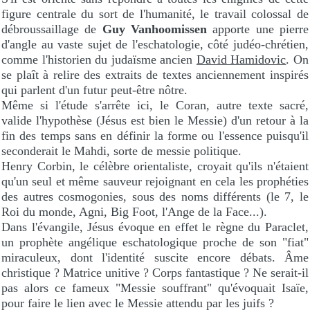
figure centrale du sort de l'humanité, le travail colossal de
débroussaillage de
Guy Vanhoomissen
apporte une pierre
d'angle au vaste sujet de l'eschatologie, côté judéo-chrétien,
comme l'historien du judaïsme ancien
David Hamidovic
. On
se plaît à relire des extraits de textes anciennement inspirés
qui parlent d'un futur peut-être nôtre.
Même si l'étude s'arrête ici, le Coran, autre texte sacré,
valide l'hypothèse (Jésus est bien le Messie) d'un retour à la
fin des temps sans en définir la forme ou l'essence puisqu'il
seconderait le Mahdi, sorte de messie politique.
Henry Corbin, le célèbre orientaliste, croyait qu'ils n'étaient
qu'un seul et même sauveur rejoignant en cela les prophéties
des autres cosmogonies, sous des noms différents (le 7, le
Roi du monde, Agni, Big Foot, l'Ange de la Face...).
Dans l'évangile, Jésus évoque en effet le règne du Paraclet,
un prophète angélique eschatologique proche de son "fiat"
miraculeux, dont l'identité suscite encore débats. Âme
christique ? Matrice unitive ? Corps fantastique ? Ne serait-il
pas alors ce fameux "Messie souffrant" qu'évoquait Isaïe,
pour faire le lien avec le Messie attendu par les juifs ?