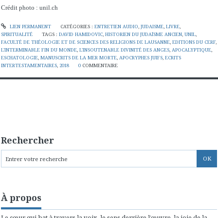
Crédit photo : unil.ch
LIEN PERMANENT
CATÉGORIES :
ENTRETIEN AUDIO
,
JUDAISME
,
LIVRE
,
SPIRITUALITÉ
TAGS :
DAVID HAMIDOVIC
,
HISTORIEN DU JUDAÏSME ANCIEN
,
UNIL
,
FACULTÉ DE THÉOLOGIE ET DE SCIENCES DES RELIGIONS DE LAUSANNE
,
EDITIONS DU CERF
,
L'INTERMINABLE FIN DU MONDE
,
L'INSOUTENABLE DIVINITÉ DES ANGES
,
APOCALYPTIQUE
,
ESCHATOLOGIE
,
MANUSCRITS DE LA MER MORTE
,
APOCRYPHES JUIFS
,
ECRITS
INTERTESTAMENTAIRES
,
2018
0
COMMENTAIRE
Rechercher
À propos
Le cœur qui bat à travers la voix, le sens derrière l’œuvre, la joie de la...