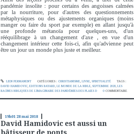
pandémie insolite : pour certains des angoisses calmées
par la nourriture, pour d'autres des questionnements
métaphysiques ou des ajustements organiques (moins
manger ou faire du sport par exemple) en allant jusqu'à
une profonde métanoïa pour quelques-uns, d'un
rééquilibrage à un changement d'axe , en vue d'un
changement intérieur cette fois-ci, afin qu'advienne peut
être un jour un monde plus juste et meilleur.
LIEN PERMANENT
CATÉGORIES :
CHRISTIANISME
,
LIVRE
,
SPIRITUALITÉ
TAGS :
DAVID HAMIDOVIC
,
EDITIONS BAYARD
,
LE MONDE DE LA BIBLE
,
SEPTEMBRE 2020
,
LES
RACINES BIBLIQUES DE L'IMAGINAIRE DES PANDÉMIES-DES PLAIES D
0
COMMENTAIRE
19h01
28
mai 2018
David Hamidovic est aussi un
bâtisseur de ponts