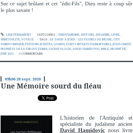
Sur ce sujet brûlant et cet "édit-Fils", Dieu reste à coup sûr
le plus savant !
LIEN PERMANENT
CATÉGORIES :
CHRISTIANISME
,
HISTOIRE
,
JUDAISME
,
LIVRE
,
SPIRITUALITÉ
,
VOYAGE
TAGS :
DE DAVID À JÉSUS - LES FIGURES DU MESSIE
,
GUY
VANHOOMISSEN
,
ÉDITIONS JÉSUITES
,
LESSIUS
,
ÉCRITS INTERTESTAMENTAIRES
,
JÉSUS-CHRIST
,
PROPHÈTE DE LA FIN DES TEMPS
,
ESCHATOLOGIE
,
DAVID HAMIDOVIC
,
BIBLE
,
PROPHÉTIE
,
JUIN 2022
0
COMMENTAIRE
09h06
28
sept. 2020
Une Mémoire sourd du fléau
L'historien de l'Antiquité et
spécialiste du judaïsme ancien
David Hamidovic
nous livre