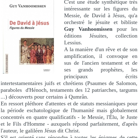
C'est une étude synthétique très
intéressante sur les figures du
Messie, de David à Jésus, qu'a
orchestré le jésuite et bibliste
Guy Vanhoomissen
pour les
éditions Jésuites, collection
Lessius.
A la manière d'un rêve et de son
amplification, il convoque en
sus de l'ancien testament et de
ses grands prophètes, les
principaux écrits
intertestamentaires juifs et chrétiens (Psaumes de Salomon,
paraboles d'Hénoch, testaments des 12 patriarches, targums
...) découverts pour certains à Qumrân.
En ressort pléthore d'attentes et de statuts messianiques pour
la période eschatologique de l'humanité mais globalement
concentrés en quatre qualificatifs - le Messie, l'Élu, le Juste
et le Fils d'Homme - auxquels répond parfaitement, d'après
l'auteur, le galiléen Jésus dit Christ.
S'il est orienté sans répondre à toutes les énigmes de cette