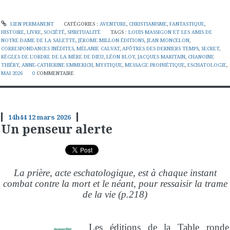
LIEN PERMANENT
CATÉGORIES :
AVENTURE
,
CHRISTIANISME
,
FANTASTIQUE
,
HISTOIRE
,
LIVRE
,
SOCIÉTÉ
,
SPIRITUALITÉ
TAGS :
LOUIS MASSIGON ET LES AMIS DE
NOTRE DAME DE LA SALETTE
,
JÉROME MILLON ÉDITIONS
,
JEAN MONCELON
,
CORRESPONDANCES INÉDITES
,
MÉLANIE CALVAT
,
APÔTRES DES DERNIERS TEMPS
,
SECRET
,
RÈGLES DE L'ORDRE DE LA MÈRE DE DIEU
,
LÉON BLOY
,
JACQUES MARITAIN
,
CHANOINE
THIÉRY
,
ANNE-CATHERINE EMMERICH
,
MYSTIQUE
,
MESSAGE PROPHÉTIQUE
,
ESCHATOLOGIE
,
MAI 2026
0
COMMENTAIRE
14h44
12
mars 2026
Un penseur alerte
La prière, acte eschatologique, est à chaque instant
combat contre la mort et le néant, pour ressaisir la trame
de la vie (p.218)
Les éditions de la Table ronde