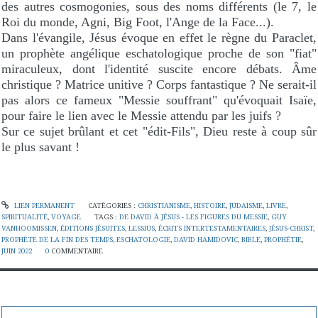
des autres cosmogonies, sous des noms différents (le 7, le
Roi du monde, Agni, Big Foot, l'Ange de la Face...).
Dans l'évangile, Jésus évoque en effet le règne du Paraclet,
un prophète angélique eschatologique proche de son "fiat"
miraculeux, dont l'identité suscite encore débats. Âme
christique ? Matrice unitive ? Corps fantastique ? Ne serait-il
pas alors ce fameux "Messie souffrant" qu'évoquait Isaïe,
pour faire le lien avec le Messie attendu par les juifs ?
Sur ce sujet brûlant et cet "édit-Fils", Dieu reste à coup sûr
le plus savant !
LIEN PERMANENT
CATÉGORIES :
CHRISTIANISME
,
HISTOIRE
,
JUDAISME
,
LIVRE
,
SPIRITUALITÉ
,
VOYAGE
TAGS :
DE DAVID À JÉSUS - LES FIGURES DU MESSIE
,
GUY
VANHOOMISSEN
,
ÉDITIONS JÉSUITES
,
LESSIUS
,
ÉCRITS INTERTESTAMENTAIRES
,
JÉSUS-CHRIST
,
PROPHÈTE DE LA FIN DES TEMPS
,
ESCHATOLOGIE
,
DAVID HAMIDOVIC
,
BIBLE
,
PROPHÉTIE
,
JUIN 2022
0
COMMENTAIRE