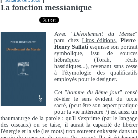
10h26
30
oct. 2023
La fonction messianique
Avec "
Dévoilement du Messie
"
paru chez
Litos éditions
,
Pierre-
Henry Salfati
esquisse son portrait
symbolique, issu de sources
hébraïques (Torah, récits
hassidiques...), revenant sans cesse
à l'étymologie des qualificatifs
employés pour le designer.
Cet "
homme du 8ème jour
" censé
révéler le sens évident du texte
sacré, (peut être son aspect pratique
pour la vie intérieure ?) est aussi un
thaumaturge de la parole : qu'il s'exprime (par le langage
des oiseaux) ou se taise, il aurait la capacité de libérer
l'énergie et la vie (les mots) trop souvent enkystée dans un
recoin du coeur ou du corps (les maux). Il sait également