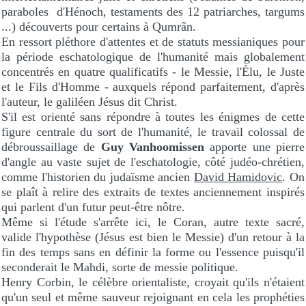
paraboles d'Hénoch, testaments des 12 patriarches, targums
...) découverts pour certains à Qumrân.
En ressort pléthore d'attentes et de statuts messianiques pour
la période eschatologique de l'humanité mais globalement
concentrés en quatre qualificatifs - le Messie, l'Élu, le Juste
et le Fils d'Homme - auxquels répond parfaitement, d'après
l'auteur, le galiléen Jésus dit Christ.
S'il est orienté sans répondre à toutes les énigmes de cette
figure centrale du sort de l'humanité, le travail colossal de
débroussaillage de
Guy Vanhoomissen
apporte une pierre
d'angle au vaste sujet de l'eschatologie, côté judéo-chrétien,
comme l'historien du judaïsme ancien
David Hamidovic
. On
se plaît à relire des extraits de textes anciennement inspirés
qui parlent d'un futur peut-être nôtre.
Même si l'étude s'arrête ici, le Coran, autre texte sacré,
valide l'hypothèse (Jésus est bien le Messie) d'un retour à la
fin des temps sans en définir la forme ou l'essence puisqu'il
seconderait le Mahdi, sorte de messie politique.
Henry Corbin, le célèbre orientaliste, croyait qu'ils n'étaient
qu'un seul et même sauveur rejoignant en cela les prophéties