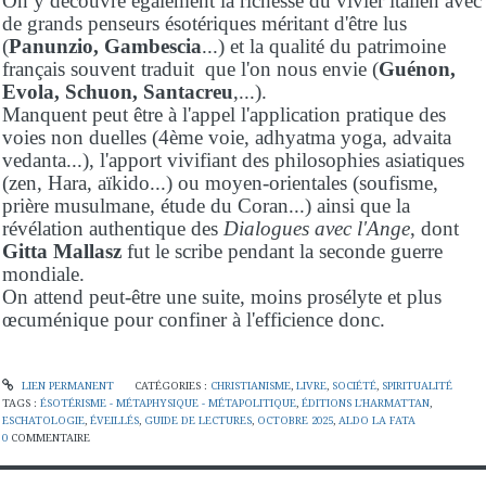
On y découvre également la richesse du vivier italien avec
de grands penseurs ésotériques méritant d'être lus
(
Panunzio, Gambescia
...) et la qualité du patrimoine
français souvent traduit que l'on nous envie (
Guénon,
Evola, Schuon, Santacreu
,...).
Manquent peut être à l'appel l'application pratique des
voies non duelles (4ème voie, adhyatma yoga, advaita
vedanta...), l'apport vivifiant des philosophies asiatiques
(zen, Hara, aïkido...) ou moyen-orientales (soufisme,
prière musulmane, étude du Coran...) ainsi que la
révélation authentique des
Dialogues avec l'Ange
, dont
Gitta Mallasz
fut le scribe pendant la seconde guerre
mondiale.
On attend peut-être une suite, moins prosélyte et plus
œcuménique pour confiner à l'efficience donc.
LIEN PERMANENT
CATÉGORIES :
CHRISTIANISME
,
LIVRE
,
SOCIÉTÉ
,
SPIRITUALITÉ
TAGS :
ÉSOTÉRISME - MÉTAPHYSIQUE - MÉTAPOLITIQUE
,
ÉDITIONS L'HARMATTAN
,
ESCHATOLOGIE
,
ÉVEILLÉS
,
GUIDE DE LECTURES
,
OCTOBRE 2025
,
ALDO LA FATA
0
COMMENTAIRE