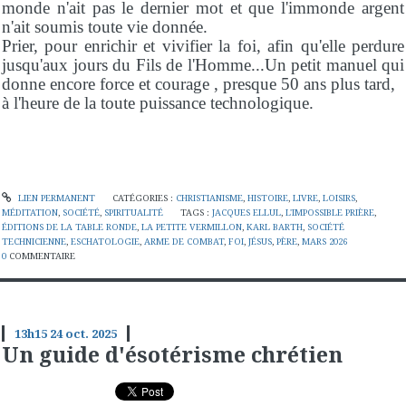
monde n'ait pas le dernier mot et que l'immonde argent
n'ait soumis toute vie donnée.
Prier, pour enrichir et vivifier la foi, afin qu'elle perdure
jusqu'aux jours du Fils de l'Homme...Un petit manuel qui
donne encore force et courage , presque 50 ans plus tard,
à l'heure de la toute puissance technologique.
LIEN PERMANENT
CATÉGORIES :
CHRISTIANISME
,
HISTOIRE
,
LIVRE
,
LOISIRS
,
MÉDITATION
,
SOCIÉTÉ
,
SPIRITUALITÉ
TAGS :
JACQUES ELLUL
,
L'IMPOSSIBLE PRIÈRE
,
ÉDITIONS DE LA TABLE RONDE
,
LA PETITE VERMILLON
,
KARL BARTH
,
SOCIÉTÉ
TECHNICIENNE
,
ESCHATOLOGIE
,
ARME DE COMBAT
,
FOI
,
JÉSUS
,
PÈRE
,
MARS 2026
0
COMMENTAIRE
13h15
24
oct. 2025
Un guide d'ésotérisme chrétien