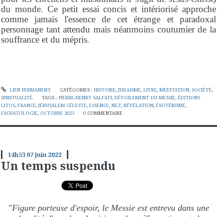
du monde. Ce petit essai concis et intériorisé approche
comme jamais l'essence de cet étrange et paradoxal
personnage tant attendu mais néanmoins coutumier de la
.
souffrance et du mépris
LIEN PERMANENT
CATÉGORIES :
HISTOIRE
,
JUDAISME
,
LIVRE
,
MÉDITATION
,
SOCIÉTÉ
,
SPIRITUALITÉ
TAGS :
PIERRE-HENRY SALFATI
,
DÉVOILEMENT DU MESSIE
,
ÉDITIONS
LITOS
,
FRANCE
,
JÉRUSALEM CÉLESTE
,
ESSENCE
,
NEZ
,
RÉVÉLATION
,
ÉSOTÉRISME
,
ESCHATOLOGIE
,
OCTOBRE 2023
0
COMMENTAIRE
14h53
07
juin 2022
Un temps suspendu
"Figure porteuse d'espoir, le Messie est entrevu dans une