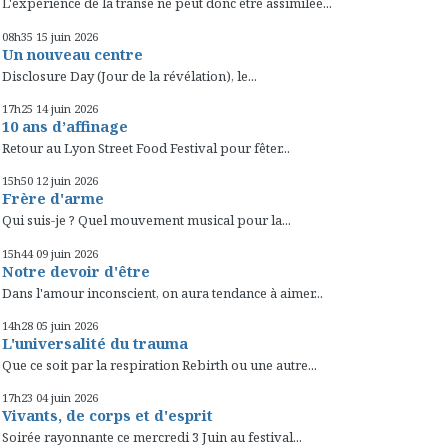
L'expérience de la transe ne peut donc être assimilée...
08h35
15
juin 2026
Un nouveau centre
Disclosure Day (Jour de la révélation), le...
17h25
14
juin 2026
10 ans d’affinage
Retour au Lyon Street Food Festival pour fêter...
15h50
12
juin 2026
Frère d'arme
Qui suis-je ? Quel mouvement musical pour la...
15h44
09
juin 2026
Notre devoir d'être
Dans l'amour inconscient, on aura tendance à aimer...
14h28
05
juin 2026
L'universalité du trauma
Que ce soit par la respiration Rebirth ou une autre...
17h23
04
juin 2026
Vivants, de corps et d'esprit
Soirée rayonnante ce mercredi 3 Juin au festival...