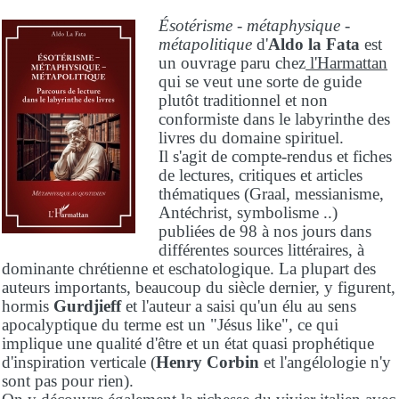
Ésotérisme - métaphysique -
métapolitique
d'
Aldo la Fata
est
un ouvrage paru chez
l'Harmattan
qui se veut une sorte de guide
plutôt traditionnel et non
conformiste dans le labyrinthe des
livres du domaine spirituel.
Il s'agit de compte-rendus et fiches
de lectures, critiques et articles
thématiques (Graal, messianisme,
Antéchrist, symbolisme ..)
publiées de 98 à nos jours dans
différentes sources littéraires, à
dominante chrétienne et eschatologique. La plupart des
auteurs importants, beaucoup du siècle dernier, y figurent,
hormis
Gurdjieff
et l'auteur a saisi qu'un élu au sens
apocalyptique du terme est un "Jésus like", ce qui
implique une qualité d'être et un état quasi prophétique
d'inspiration verticale (
Henry Corbin
et l'angélologie n'y
sont pas pour rien).