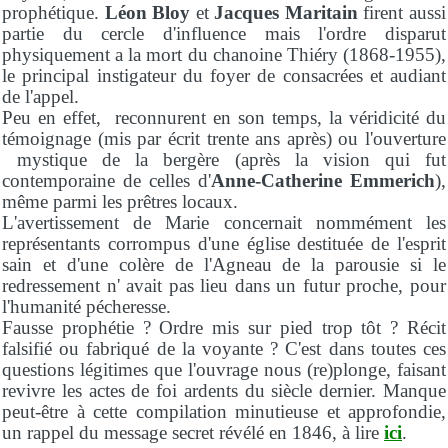
prophétique.
Léon Bloy
et
Jacques Maritain
firent aussi
partie du cercle d'influence mais l'ordre disparut
physiquement a la mort du chanoine Thiéry (1868-1955),
le principal instigateur du foyer de consacrées et audiant
de l'appel.
Peu en effet, reconnurent en son temps, la véridicité du
témoignage (mis par écrit trente ans après) ou l'ouverture
mystique de la bergère (après la vision qui fut
contemporaine de celles d'
Anne-Catherine Emmerich
),
même parmi les prêtres locaux.
L'avertissement de Marie concernait nommément les
représentants corrompus d'une église destituée de l'esprit
sain et d'une colère de l'Agneau de la parousie si le
redressement n' avait pas lieu dans un futur proche, pour
l'humanité pécheresse.
Fausse prophétie ? Ordre mis sur pied trop tôt ? Récit
falsifié ou fabriqué de la voyante ? C'est dans toutes ces
questions légitimes que l'ouvrage nous (re)plonge, faisant
revivre les actes de foi ardents du siècle dernier. Manque
peut-être à cette compilation minutieuse et approfondie,
un rappel du message secret révélé en 1846, à lire
ici
.