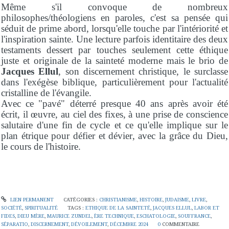
Même s'il convoque de nombreux
philosophes/théologiens en paroles, c'est sa pensée qui
séduit de prime abord, lorsqu'elle touche par l'intériorité et
l'inspiration sainte. Une lecture parfois identitaire des deux
testaments dessert par touches seulement cette éthique
juste et originale de la sainteté moderne mais le brio de
Jacques Ellul
, son discernement christique, le surclasse
dans l'exégèse biblique, particulièrement pour l'actualité
cristalline de l'évangile.
Avec ce "pavé" déterré presque 40 ans après avoir été
écrit, il œuvre, au ciel des fixes, à une prise de conscience
salutaire d'une fin de cycle et ce qu'elle implique sur le
plan étrique pour défier et dévier, avec la grâce du Dieu,
le cours de l'histoire.
LIEN PERMANENT
CATÉGORIES :
CHRISTIANISME
,
HISTOIRE
,
JUDAISME
,
LIVRE
,
SOCIÉTÉ
,
SPIRITUALITÉ
TAGS :
ETHIQUE DE LA SAINTETÉ
,
JACQUES ELLUL
,
LABOR ET
FIDES
,
DIEU MÈRE
,
MAURICE ZUNDEL
,
ÈRE TECHNIQUE
,
ESCHATOLOGIE
,
SOUFFRANCE
,
SÉPARATIO
,
DISCERNEMENT
,
DÉVOILEMENT
,
DÉCEMBRE 2024
0
COMMENTAIRE