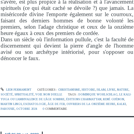
s'avère, est plus propice à la réalisation et à l'avancement
spirituels (ce qui était caché se dévoile ?) que jamais. La
miséricorde divine l'emporte également sur le courroux,
faisant des derniers hommes de bonne volonté les
premiers, selon l'adage christique et ceux de la onzième
heure égaux à ceux des premiers de cordée.
Dans un siècle où l'information pullule, c'est la faculté de
discernement qui devient la pierre d'angle de l'homme
avisé ou son archétype intériorisé, pour s'opposer ou
dénoncer le faux.
LIEN PERMANENT
CATÉGORIES :
CHRISTIANISME
,
HISTOIRE
,
ISLAM
,
LIVRE
,
NATURE
,
SOCIÉTÉ
,
SPIRITUALITÉ
,
VOIE NON DUELLE
TAGS :
DOMINIQUE WOHLSCHLAG
,
LE KALI-
YUGA OU L'AMBIVALENCE DE L'ÂGE SOMBRE
,
ÉDITIONS L'HARMATTAN
,
RENÉ GUÉNON
,
MARTIN LINGS
,
ESCHATOLOGIE
,
ÂGE DE FER
,
OUVRIERS DE LA ONZIÈME HEURE
,
KALKI
,
PAROUSIE
,
OCTOBRE 2024
0
COMMENTAIRE