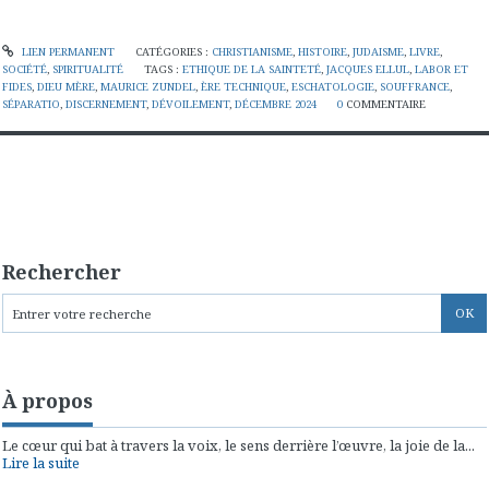
LIEN PERMANENT
CATÉGORIES :
CHRISTIANISME
,
HISTOIRE
,
JUDAISME
,
LIVRE
,
SOCIÉTÉ
,
SPIRITUALITÉ
TAGS :
ETHIQUE DE LA SAINTETÉ
,
JACQUES ELLUL
,
LABOR ET
FIDES
,
DIEU MÈRE
,
MAURICE ZUNDEL
,
ÈRE TECHNIQUE
,
ESCHATOLOGIE
,
SOUFFRANCE
,
SÉPARATIO
,
DISCERNEMENT
,
DÉVOILEMENT
,
DÉCEMBRE 2024
0
COMMENTAIRE
Rechercher
À propos
Le cœur qui bat à travers la voix, le sens derrière l’œuvre, la joie de la...
Lire la suite