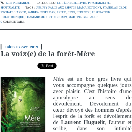
LIEN PERMANENT
CATÉGORIES :
LITTÉRATURE
,
LIVRE
,
PSYCHANALYSE
,
SPIRITUALITÉ
TAGS :
UNE PSY PARLE AUX ESPRITS
,
MAMA EDITIONS
,
STANISLAS GROF
,
MICHAEL HARNER
,
SANDRA INGERMAN
,
FREUD
,
JUNG
,
FERENCZI
,
RESPIRATION
HOLOTROPIQUE
,
CHAMANISME
,
OCTOBRE 2019
,
MARTINE GERCAULT
0
COMMENTAIRE
14h32
07
oct. 2019
La voix(e) de la forêt-Mère
Mère
est un bon gros livre qui
vous accompagne quelques jours
avec plaisir. C'est l'histoire d'une
apocalypse au sens de
dévoilement. Dévoilement du
cœur dévoyé des hommes d'après
l'esprit de la forêt et dévoilement
de
Laurent Huguelit
, l'auteur et
scribe, dans son intimité