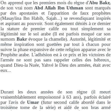
On apprend que les premiers mois du règne d'
Abu Bakr,
de son vrai nom
Abd Allah Ibn Uthman
sont marqués
par des apostasies et l'apparition de faux prophètes
(Masaylina Ibn Habib, Sajah...) se revendiquant inspirés
et aspirant au pouvoir. Sont également déniés à ce dernier
la stature de premier calife ou tout simplement sa
légitimité sur le sol arabe (Il est parfois moqué car son
surnom
Bakr
évoque la chamelle). Autorité, légitimité et
même inspiration sont guettées par tout à chacun pour
suivre la phase expansive de cette religion apparue avec le
Prophète arabe. L'adhésion est à ce prix et les victoires de
l'armée ne sont pas sans rappeler celles des hébreux,
quand Dieu-la Nuée, Yahvé le Dieu des armées, était avec
eux...
Durant les deux années de son règne (il meurt
vraisemblablement empoisonné à 63 ans), parfois éclairé
par l'avis de
Umar
(futur second calife abordé dans le
troisième tome de la série) et aidé de son bras armé