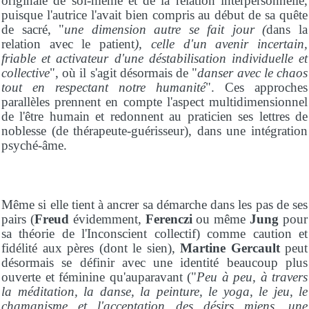
originale de soi-même et de la relation interpersonnelle,
puisque l'autrice l'avait bien compris au début de sa quête
de sacré, "
une dimension autre se fait jour (
dans la
relation avec le patient
), celle d'un avenir incertain,
friable et activateur d'une déstabilisation individuelle et
collective
", où il s'agit désormais de "
danser avec le chaos
tout en respectant notre humanité
". Ces approches
parallèles prennent en compte l'aspect multidimensionnel
de l'être humain et redonnent au praticien ses lettres de
noblesse (de thérapeute-guérisseur), dans une intégration
psyché-âme.
Même si elle tient à ancrer sa démarche dans les pas de ses
pairs (
Freud
évidemment,
Ferenczi
ou même
Jung
pour
sa théorie de l'Inconscient collectif) comme caution et
fidélité aux pères (dont le sien),
Martine Gercault
peut
désormais se définir avec une identité beaucoup plus
ouverte et féminine qu'auparavant ("
Peu à peu, à travers
la méditation, la danse, la peinture, le yoga, le jeu, le
chamanisme et l'acceptation des désirs miens, une