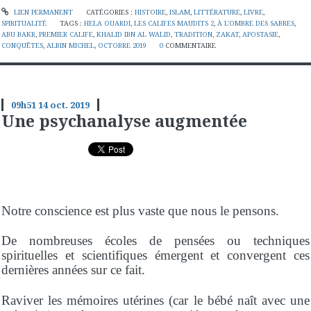
LIEN PERMANENT
CATÉGORIES :
HISTOIRE
,
ISLAM
,
LITTÉRATURE
,
LIVRE
,
SPIRITUALITÉ
TAGS :
HELA OUARDI
,
LES CALIFES MAUDITS 2
,
À L'OMBRE DES SABRES
,
ABU BAKR
,
PREMIER CALIFE
,
KHALID IBN AL WALID
,
TRADITION
,
ZAKAT
,
APOSTASIE
,
CONQUÊTES
,
ALBIN MICHEL
,
OCTOBRE 2019
0
COMMENTAIRE
09h51
14
oct. 2019
Une psychanalyse augmentée
Notre conscience est plus vaste que nous le pensons.
De nombreuses écoles de pensées ou techniques
spirituelles et scientifiques émergent et convergent ces
dernières années sur ce fait.
Raviver les mémoires utérines (car le bébé naît avec une