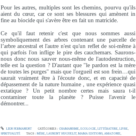
Pour les autres, multiples sont les chemins, pourvu qu'ils
aient du cœur, car ce sont ses blessures qui amènent in
fine au biocide qui s'avère être en fait un matricide.
Ce qu'il faut retenir c'est que nous sommes aussi
symboliquement des arbres contenant une parcelle de
l’arbre ancestral et l'autre n'est qu'un reflet de soi-même à
qui parfois l'on inflige le pire des cauchemars. Saurons-
nous donc nous sauver nous-même de l'autodestruction,
telle est la question ? D'autant que "le pardon est la mère
de toutes les purges" mais que l'orgueil est son frein…qui
saurait vraiment être à l'écoute donc, et en capacité de
dépassement de la nature humaine , une expérience quasi
extatique ? Un petit nombre certes mais saura t-il
contaminer toute la planète ? Puisse l'avenir le
démontrer...
LIEN PERMANENT
CATÉGORIES :
CHAMANISME
,
ECOLOGIE
,
LITTÉRATURE
,
LIVRE
,
SPIRITUALITÉ
TAGS :
MÈRE
,
LAURENT HUGUELIT
,
MAMA EDITIONS
,
AMAZONIE
,