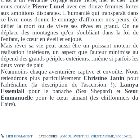
nous convie
Pierre Lunel
avec ces douze femmes fortes
aux ambitions disparates. L'humanité qui transparaît dans
ce livre nous donne le courage d'affronter nos peurs, de
défier la mort ou de vivre ses rêves en grand. On ne
déplace des montagnes qu'en s'oubliant dans la foi de
l'enfant, le cœur en éveil et enjoué.
Mais rêver sa vie peut aussi être un puissant moteur de
réalisation intérieure, un aspect que l'auteur minimise au
dépend des grands périples extérieurs...même si parfois les
deux vont de pair.
Néanmoins chaque aventurière captive et envoûte. Nous
retiendrons plus particulièrement
Christine Janin
pour
l'adrénaline (la description de l'ascension !),
Lamya
Essemlali
pour le panache (Sea Shepard) et
Sœur
Emmanuelle
pour le cœur aimant (les chiffonniers du
Caire).
LIEN PERMANENT
CATÉGORIES :
AMOUR
,
AVENTURE
,
CHRISTIANISME
,
ECOLOGIE
,