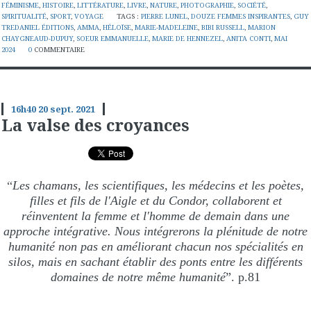
FÉMINISME
,
HISTOIRE
,
LITTÉRATURE
,
LIVRE
,
NATURE
,
PHOTOGRAPHIE
,
SOCIÉTÉ
,
SPIRITUALITÉ
,
SPORT
,
VOYAGE
TAGS :
PIERRE LUNEL
,
DOUZE FEMMES INSPIRANTES
,
GUY
TREDANIEL ÉDITIONS
,
AMMA
,
HÉLOÏSE
,
MARIE-MADELEINE
,
BIBI RUSSELL
,
MARION
CHAYGNEAUD-DUPUY
,
SOEUR EMMANUELLE
,
MARIE DE HENNEZEL
,
ANITA CONTI
,
MAI
2024
0
COMMENTAIRE
16h40
20
sept. 2021
La valse des croyances
“
Les chamans, les scientifiques, les médecins et les poètes,
filles et fils de l'Aigle et du Condor, collaborent et
réinventent la femme et l'homme de demain dans une
approche intégrative. Nous intégrerons la plénitude de notre
humanité non pas en améliorant chacun nos spécialités en
silos, mais en sachant établir des ponts entre les différents
domaines de notre même humanité
”. p.81