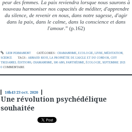
peur des femmes. La paix reviendra lorsque nous saurons à
nouveau harmoniser nos capacités de méditer, d'apprendre
du silence, de revenir en nous, dans notre sagesse, d'agir
dans la paix, dans le calme, dans la conscience et dans
l'amour
.” (p.162)
LIEN PERMANENT
CATÉGORIES :
CHAMANISME
,
ECOLOGIE
,
LIVRE
,
MÉDITATION
,
SCIENCE
TAGS :
ARNAUD RIOU
,
LA PROPHÉTIE DE L'AIGLE ET DU CONDOR
,
GUY
TREDANIEL ÉDITIONS
,
CHAMANISME
,
500 ANS
,
PANTHÉISME
,
ÉCOLOGIE
,
SEPTEMBRE 2021
0
COMMENTAIRE
10h43
23
oct. 2020
Une révolution psychédélique
souhaitée