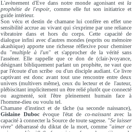
L'avènement d'Eve dans notre monde agonisant est
la
prophétie de l'espoir
, comme elle fut son initiatrice et
guide intérieur.
Son vécu et destin de chamane lui confère en effet une
sensibilité accrue au vivant qui s'exprime par une reliance
vibratoire dans et hors du corps. Cette capacité de
dialogue infini avec d'autres mondes (esprits ou mémoire
akashique) apporte une richesse réflexive pour cheminer
du "
multiple à l'un
" et s'approcher de la vérité sans
l'asséner. Elle rappelle que ce don de (clair-)voyance,
désignant bibliquement parlant un prophète, ne vaut que
par l'écoute d'un scribe ou d'un disciple audiant. Ce livre
captivant est donc avant tout une rencontre entre deux
univers (multivers même), ceux du lecteur et de l'auteur,
plébiscitant implicitement un être relié plutôt que connecté
ou augmenté, soit l'être pleinement humain face à
l'homme-dieu ou voulu tel.
Chamane d'instinct et de tâche (sa seconde naissance),
Gislaine Duboc
évoque l'état de
co-naissant
avec la
capacité à connecter la Source de toute sagesse. "
Se laisser
vivre
" débarrassé du diktat de la mort, comme "
aimer ce