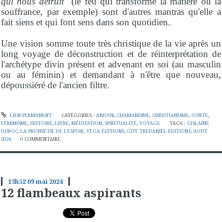
qui nous détruit
" (le feu qui transforme la matière ou la
souffrance, par exemple) sont d'autres mantras qu'elle a
fait siens et qui font sens dans son quotidien.
Une vision somme toute très christique de la vie après un
long voyage de déconstruction et de réinterprétation de
l'archétype divin présent et advenant en soi (au masculin
ou au féminin) et demandant à n'être que nouveau,
dépoussiéré de l'ancien filtre.
LIEN PERMANENT
CATÉGORIES :
AMOUR
,
CHAMANISME
,
CHRISTIANISME
,
CONTE
,
FÉMINISME
,
HISTOIRE
,
LIVRE
,
MÉDITATION
,
SPIRITUALITÉ
,
VOYAGE
TAGS :
GISLAINE
DUBOC
,
LA PROPHÉTIE DE L'ESPOIR
,
VEGA ÉDITIONS
,
GUY TREDANIEL ÉDITIONS
,
AOUT
2024
0
COMMENTAIRE
13h52
09
mai 2024
12 flambeaux aspirants