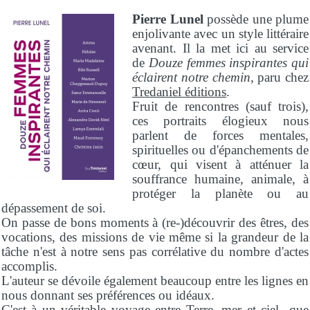
Pierre Lunel
possède une plume
enjolivante avec un style littéraire
avenant. Il la met ici au service
de
Douze femmes inspirantes qui
éclairent notre chemin
, paru chez
Tredaniel éditions
.
Fruit de rencontres (sauf trois),
ces portraits élogieux nous
parlent de forces mentales,
spirituelles ou d'épanchements de
cœur, qui visent à atténuer la
souffrance humaine, animale, à
protéger la planète ou au
dépassement de soi.
On passe de bons moments à (re-)découvrir des êtres, des
vocations, des missions de vie même si la grandeur de la
tâche n'est à notre sens pas corrélative du nombre d'actes
accomplis.
L'auteur se dévoile également beaucoup entre les lignes en
nous donnant ses préférences ou idéaux.
C'est à un véritable voyage entre Terre, mer et ciel que