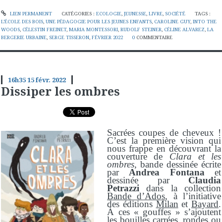
LIEN PERMANENT
CATÉGORIES :
ECOLOGIE
,
JEUNESSE
,
LIVRE
,
SOCIÉTÉ
TAGS :
L’ÉCOLE DES BOIS
,
UNE PÉDAGOGIE POUR LES JEUNES ENFANTS
,
CAROLINE GUY
,
INTO THE
WOODS
,
CÉLESTIN FREINET
,
MARIA MONTESSORI
,
RUDOLF STEINER
,
CÉLINE ALVAREZ
,
LA
BERGERIE URBAINE
,
SERGE TISSERON
,
FÉVRIER 2022
0
COMMENTAIRE
16h35
15
févr. 2022
Dissiper les ombres
Sacrées coupes de cheveux !
C’est la première vision qui
nous frappe en découvrant la
couverture de
Clara et les
ombres
, bande dessinée écrite
par
Andrea Fontana
et
dessinée par
Claudia
Petrazzi
dans la collection
Bande d’Ados
, à l’initiative
des éditions
Milan
et
Bayard
.
À ces « gouffes » s’ajoutent
les bouilles carrées, rondes ou