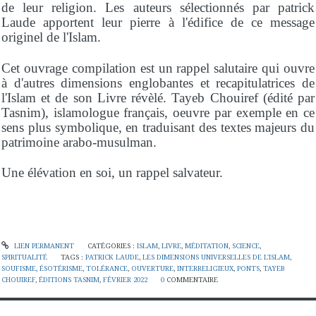
de leur religion. Les auteurs sélectionnés par patrick
Laude apportent leur pierre à l'édifice de ce message
originel de l'Islam.
Cet ouvrage compilation est un rappel salutaire qui ouvre
à d'autres dimensions englobantes et recapitulatrices de
l'Islam et de son Livre révèlé. Tayeb Chouiref (édité par
Tasnim), islamologue français, oeuvre par exemple en ce
sens plus symbolique, en traduisant des textes majeurs du
patrimoine arabo-musulman.
Une élévation en soi, un rappel salvateur.
LIEN PERMANENT
CATÉGORIES :
ISLAM
,
LIVRE
,
MÉDITATION
,
SCIENCE
,
SPIRITUALITÉ
TAGS :
PATRICK LAUDE
,
LES DIMENSIONS UNIVERSELLES DE L'ISLAM
,
SOUFISME
,
ÉSOTÉRISME
,
TOLÉRANCE
,
OUVERTURE
,
INTERRELIGIEUX
,
PONTS
,
TAYEB
CHOUIREF
,
ÉDITIONS TASNIM
,
FÉVRIER 2022
0
COMMENTAIRE