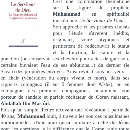
Cerf une compilation thématique
sur la figure du prophète
Muhammad
en spiritualité
musulmane :
le Serviteur de Dieu
.
Son approche et les prismes choisis
pour l'étude s'avèrent inédits,
originaux, voire atypiques et
permettent de redécouvrir le statut
et la fonction, la stature et la
ponction (on conservait ses cheveux pour actes de guérison,
certains buvaient l'eau de ses ablutions...) du dernier (le
Sceau) des prophètes envoyés. Ainsi revit-il sous nos yeux
en chair (vénération du corps vivant et mort), dans ses
rapports conjugaux (il eut 9 femmes dont Aïsha), ou en
compagnie des premiers compagnons, notamment son
porteur de sandale et parfait récitateur du Coran naissant,
Abdallah Ibn Mas'ûd
.
Plus qu'un simple illettré recevant une révélation à partir de
40 ans,
Muhammad
jouit, à travers les sources musulmanes
traditionnelles, d'une aura quasi similaire à celle de
Jésus
pour les chrétiens, à la différence que le Coran renie toute