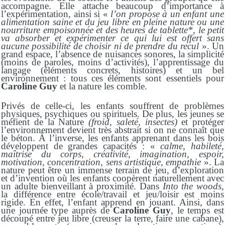
accompagne. Elle attache beaucoup d’importance à
l’expérimentation, ainsi si «
l’on propose à un enfant une
alimentation saine et du jeu libre en pleine nature ou une
nourriture empoisonnée et des heures de tablette*, le petit
va absorber et expérimenter ce qui lui est offert sans
aucune possibilité de choisir ni de prendre du recul
».
U
n
grand espace, l’absence de nuisances sonores, la simplicité
(moins de paroles, moins d’activités), l’apprentissage du
langage (éléments concrets, histoires) et un bel
environnement :
t
ous ces éléments sont essentiels pour
Caroline Guy
et la nature les comble.
Privés de celle-ci, les enfants souffrent de problèmes
physiques, psychiques ou spirituels. De plus, les jeunes se
méfient de la Nature
(
froid, saleté, insectes
)
et protéger
l’environnement devient très abstrait si on ne connaît que
le béton. À l’inverse, les enfants apprenant dans les bois
développent de grandes capacités : «
calme, habileté,
maîtrise du corps, créativité, imagination, espoir,
motivation, concentration, sens artistique, empathie
». La
nature peut être un immense terrain de jeu, d’exploration
et d’invention où les enfants coopèrent naturellement avec
un adulte bienveillant à proximité. Dans
Into the woods
,
la différence entre école/travail et jeu/loisir est moins
rigide. En effet, l’enfant apprend en jouant. Ainsi, dans
une journée type auprès de
Caroline Guy
, le temps est
découpé entre jeu libre (creuser la terre, faire une cabane),