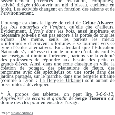
rassemblement (exercices de relaxation, comptines),
activité dirigée (découvrir un nid d’oiseau, cueillette en
forêt). Les activités changent en fonction des saisons et de
l’environnement.
L’ouvrage est dans la lignée de celui de
Céline Alvarez
,
Les lois naturelles de l’enfant
, qu’elle cite d’ailleurs.
Évidemment,
L’école dans les bois
, aussi inspirante et
nécessaire soit-elle n’est pas encore à la portée de tous les
enfants. De même, seuls les parents les mieux
« informés » et souvent « fortunés » se tournent vers ce
type d’écoles alternatives. En attendant que l’Éducation
Nationale s’y intéresse et que le nombre d’enfants confiés
par enseignant diminue fortement, parions sur la volonté
des professeurs de répondre aux besoin des petits et
grands élèves. Ainsi, dans une école classique en ville, la
création de potager, des plantations de fleurs, des
rencontres avec des apiculteurs ou une sortie dans des
jardins partagés, sur le marché, dans une bergerie urbaine
(comme à Lyon :
La Bergerie Urbaine
) sont autant de
possibilités à développer.
* À propos des tablettes, on peut lire
3-6-9-12,
Apprivoiser les écrans et grandir
de
Serge Tisseron
qui
donne des clés pour en encadrer l’usage.
Image:
Massot éditions