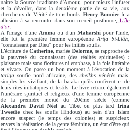
naître la Source irradiante d'Amour, pour mieux l'infuser
et la dévoiler, dans la deuxième partie de sa vie, aux
chercheurs de Vérité de tous bords.
Henry Bonnier
fera
allusion à sa rencontre dans son recueil posthume,
L
'île
d'or
.
A l'image d'une
Amma
ou d'un
Maharshi
pour l'Inde,
elle fut la première femme européenne
Arifa bi-Llâh
,
"connaissant par Dieu" pour les initiés soufis.
L'écriture de
Catherine
, mariée
Delorme
, se rapproche de
la pauvreté du connaissant (des réalités spirituelles) :
plaisante mais sans fioritures ni emphase, à la fois littéraire
et vivace. On passe un bon moment à l'évocation de la
tariqa
soufie nord africaine, des
cheikhs
vénérés mais
simples les vivifiant, de la baraka qu'ils confèrent et de
leurs rites initiatiques et festifs. Le livre retrace également
l'itinéraire spirituel et religieux d'une femme européenne
de la première moitié du 20ème siècle (comme
Alexandra David Néel
au Tibet ou plus tard
Irina
Tweedie
chez les soufis Hindous) au sein d'un Islam
encore suspect (le temps des colonies) et suspicieux
envers la réalisation de la gente féminine, un état d'être qui