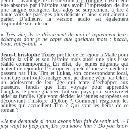
perdu. L’avantage de la collection
Tip Tongue
, c’est d’être
vite absorbé par l’histoire sans avoir l’impression de lire
une langue étrangère. Les ados se surprennent à lire à
haute voix les passages plus délicats et ainsi s’entraînent à
parler. D’ailleurs, la version audio est également
disponible sur Internet.
«
Très vite, ils se détournent de moi et reprennent leurs
échanges dont je ne capte que quelques mots : beach,
boat, volley-ball.
»
Jean-Christophe Tixier
profite de ce séjour à Malte pour
décrire la ville et son histoire mais aussi une plus triste
réalité contemporaine. En effet, de jeunes migrants qui
tentent de rejoindre l’Europe en quête d’une vie meilleure
passent par l’île. Tim et Lukas, son correspondant local,
vont être confrontés malgré eux, au drame vécu par Okor,
un adolescent de leur âge qui tente d’échapper aux
passeurs. Tandis que Tim voyage pour apprendre
l’anglais, le jeune ghanéen fuit son pays pour survivre et
aider sa famille. Que vont décider les jeunes européens en
découvrant l’histoire d’Okor ?
Comment réagiront les
adultes qui accueillent Tim ? Qui sont les héros de ce
roman ?
«
Je me demande si nous avons bien fait de venir ici.
-
I
just want to help him. Do you know him ? Do you know