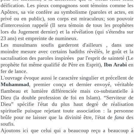
déification. Les pieux compagnons sont témoins comme les
Apôtres, sa vie confère au symbolisme (paroles et actes, en
privé ou en public), son corps est miraculeux; son pouvoir
d'intercession rappelé (Il sera témoin de tous les prophètes
lors du Jugement dernier) et la révélation (qui s'étendra sur
23 ans) est empreinte de numineux.
Les musulmans soufis garderont d'ailleurs , dans une
moindre mesure avec certains hadiths révélés, le goût et la
sacralisation des paroles inspirées par l'esprit de sainteté (Le
prophète fut même qualifié de Père en Esprit),
Ibn Arabi
en
fer de lance.
L'ouvrage évoque aussi le caractère singulier et précellent de
Muhammad
, premier conçu et dernier envoyé, véritable
flambeau et lumière différenciée mais co-substantielle à
Dieu (la double profession de foi en Islam). “Serviteur de
Dieu” spécifie l'état du plus haut degré de réalisation
spirituelle puisque rejetant toute association : la personne
brûle pour ne laisser que la divinité être, l'état de
fana
des
soufis.
Ajoutons ici que celui qui a beaucoup reçu a beaucoup à