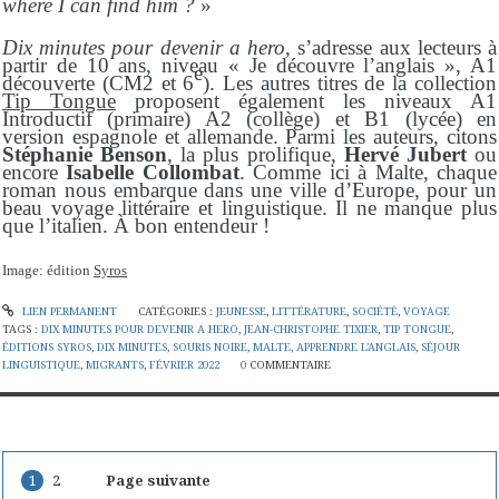
where I can find him ?
»
Dix minutes pour devenir a hero
, s’adresse aux lecteurs à
partir de 10 ans, niveau « Je découvre l’anglais », A1
e
découverte (CM2 et 6
). Les autres titres de la collection
Tip Tongue
proposent également les niveaux A1
Introductif (primaire) A2 (collège) et B1 (lycée) en
version espagnole et allemande. Parmi les auteurs, citons
Stéphanie Benson
, la plus prolifique,
Hervé Jubert
ou
encore
Isabelle Collombat
. Comme ici à Malte, chaque
roman nous embarque dans une ville d’Europe, pour un
beau voyage littéraire et linguistique. Il ne manque plus
que l’italien. À bon entendeur !
Image: édition
Syros
LIEN PERMANENT
CATÉGORIES :
JEUNESSE
,
LITTÉRATURE
,
SOCIÉTÉ
,
VOYAGE
TAGS :
DIX MINUTES POUR DEVENIR A HERO
,
JEAN-CHRISTOPHE TIXIER
,
TIP TONGUE
,
ÉDITIONS SYROS
,
DIX MINUTES
,
SOURIS NOIRE
,
MALTE
,
APPRENDRE L’ANGLAIS
,
SÉJOUR
LINGUISTIQUE
,
MIGRANTS
,
FÉVRIER 2022
0
COMMENTAIRE
1
2
Page suivante