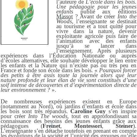
l’auteure de
L’école dans les bois.
Une pédagogie pour les jeunes
enfants
publié aux éditions
Massot
?
Avant de créer
Into the
Woods
, l’enseignante se destinait
au tourisme et a tout quitté pour
vivre dans la nature, devenir
exploitante agricole puis faire de
l’animation avec des enfants
jusqu’à se lancer dans
l’enseignement. Après plusieurs
expériences dans l’Éducation Nationale ou auprès
d’écoles alternatives, elle souhaite développer le lien entre
les enfants et la Nature qui n’existe pas ou très peu en
France et fonde son école dans les bois. «
Pourquoi forcer
des petits à être assis toute la journée alors que leur
nature profonde et leur élan de vie sont constitués d’une
soif intense de découvertes et d’expérimentation directe de
leur environnement ?
».
De nombreuses expériences existent en Europe
(notamment au Nord), où jardins d’enfants et école dans
les bois sont très répandus.
Caroline Guy
s’en inspire
pour créer
Into The woods,
tout en approfondissant sa
connaissance des besoins des jeunes enfants grâce aux
pédagogues
(
Freinet
,
Montessori
,
Steiner
)
.
L’enseignante s’en détache toutefois en prenant en compte
les évolutions de la société et l’unicité des groupes qu’elle