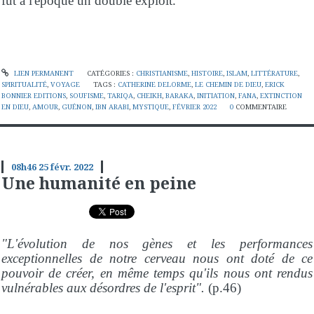
fut à l'époque un double exploit.
LIEN PERMANENT
CATÉGORIES :
CHRISTIANISME
,
HISTOIRE
,
ISLAM
,
LITTÉRATURE
,
SPIRITUALITÉ
,
VOYAGE
TAGS :
CATHERINE DELORME
,
LE CHEMIN DE DIEU
,
ERICK
BONNIER EDITIONS
,
SOUFISME
,
TARIQA
,
CHEIKH
,
BARAKA
,
INITIATION
,
FANA
,
EXTINCTION
EN DIEU
,
AMOUR
,
GUÉNON
,
IBN ARABI
,
MYSTIQUE
,
FÉVRIER 2022
0
COMMENTAIRE
08h46
25
févr. 2022
Une humanité en peine
"L'évolution de nos gènes et les performances
exceptionnelles de notre cerveau nous ont doté de ce
pouvoir de créer, en même temps qu'ils nous ont rendus
vulnérables aux désordres de l'esprit".
(p.46)