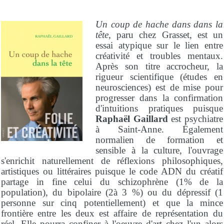
Un coup de hache dans dans la
tête
, paru chez Grasset, est un
essai atypique sur le lien entre
créativité et troubles mentaux.
Après son titre accrocheur, la
rigueur scientifique (études en
neurosciences) est de mise pour
progresser dans la confirmation
d'intuitions pratiques puisque
Raphaël Gaillard
est psychiatre
à Saint-Anne. Également
normalien de formation et
sensible à la culture, l'ouvrage
s'enrichit naturellement de réflexions philosophiques,
artistiques ou littéraires puisque le code ADN du créatif
partage in fine celui du schizophrène (1% de la
population), du bipolaire (2à 3 %) ou du dépressif (1
personne sur cinq potentiellement) et que la mince
frontière entre les deux est affaire de représentation du
réel. Elle pourra confiner à l'oeuvre d'art chez l'un alors