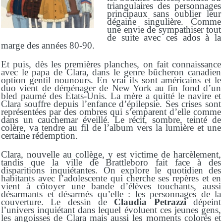
triangulaires des personnages
principaux sans oublier leur
dégaine singulière. Comme
une envie de sympathiser tout
de suite avec ces ados à la
marge des années 80-90.
Et puis, dès les premières planches, on fait connaissance
avec le papa de Clara, dans le genre bûcheron canadien
option gentil nounours. En vrai ils sont américains et le
duo vient de déménager de New York au fin fond d’un
bled paumé des États-Unis. La mère a quitté le navire et
Clara souffre depuis l’enfance d’épilepsie. Ses crises sont
représentées par des ombres qui s’emparent d’elle comme
dans un cauchemar éveillé. Le récit, sombre, teinté de
colère, va tendre au fil de l’album vers la lumière et une
certaine rédemption.
Clara, nouvelle au collège, y est victime de harcèlement,
tandis que la ville de Brattleboro fait face à des
disparitions inquiétantes. On explore le quotidien des
habitants avec l’adolescente qui cherche ses repères et en
vient à côtoyer une bande d’élèves touchants, aussi
désarmants et désarmés qu’elle : les personnages de la
couverture. Le dessin de
Claudia Petrazzi
dépeint
l’univers inquiétant dans lequel évoluent ces jeunes gens,
les angoisses de Clara mais aussi les moments colorés et