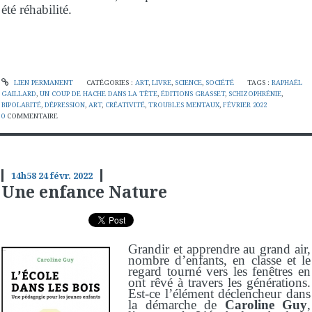
été réhabilité.
LIEN PERMANENT
CATÉGORIES :
ART
,
LIVRE
,
SCIENCE
,
SOCIÉTÉ
TAGS :
RAPHAËL
GAILLARD
,
UN COUP DE HACHE DANS LA TÊTE
,
ÉDITIONS GRASSET
,
SCHIZOPHRÉNIE
,
BIPOLARITÉ
,
DÉPRESSION
,
ART
,
CRÉATIVITÉ
,
TROUBLES MENTAUX
,
FÉVRIER 2022
0
COMMENTAIRE
14h58
24
févr. 2022
Une enfance Nature
Grandir et apprendre au grand air,
nombre d’enfants, en classe et le
regard tourné vers les fenêtres en
ont rêvé à travers les générations.
Est-ce l’élément déclencheur dans
la démarche de
Caroline Guy
,