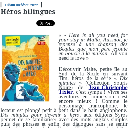
18h08
08
févr. 2022
Héros bilingues
«
- Here is all you need for
your stay in Malta. Aussitôt, je
repense à une chanson des
Beatles que mon père écoute
en boucle à la maison.
All you
need is love
»
Découvrir Malte, petite île au
Sud de la Sicile en suivant
Tim, héros de la série «
Dix
minutes
» (Collection
Souris
Noire
) de
Jean-Christophe
Tixier
, c’est sympa ! Vivre ses
aventures en immersion c’est
encore mieux ! Comme le
personnage francophone, le
lecteur est plongé petit à petit dans le bain anglophone.
Dix minutes pour devenir a hero
, aux éditions
Syros
permet de se familiariser avec des mots anglais simples
puis des phrases et enfin des dialogues sans se sentir