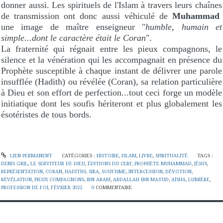
donner aussi. Les spirituels de l'Islam à travers leurs chaînes
de transmission ont donc aussi véhiculé de
Muhammad
une image de maître enseigneur "
humble, humain et
simple...dont le caractère était le Coran
".
La fraternité qui régnait entre les pieux compagnons, le
silence et la vénération qui les accompagnait en présence du
Prophète susceptible à chaque instant de délivrer une parole
insufflée (Hadith) ou révélée (Coran), sa relation particulière
à Dieu et son effort de perfection...tout ceci forge un modèle
initiatique dont les soufis hériteront et plus globalement les
ésotéristes de tous bords.
LIEN PERMANENT
CATÉGORIES :
HISTOIRE
,
ISLAM
,
LIVRE
,
SPIRITUALITÉ
TAGS :
DENIS GRIL
,
LE SERVITEUR DE DIEU
,
ÉDITIONS DU CERF
,
PROPHÈTE MUHAMMAD
,
JÉSUS
,
REPRÉSENTATION
,
CORAN
,
HADITHS
,
SIRA
,
SOUFISME
,
INTERCESSION
,
DÉVOTION
,
RÉVÉLATION
,
PIEUX COMPAGNONS
,
IBN ARABI
,
ABDALLAH IBN MAS'UD
,
AÏSHA
,
LUMIÈRE
,
PROFESSION DE FOI
,
FÉVRIER 2022
0
COMMENTAIRE