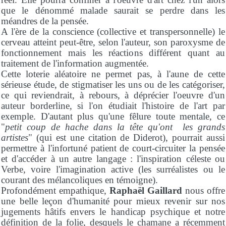
que le dénommé malade saurait se perdre dans les
méandres de la pensée.
A l'ère de la conscience (collective et transpersonnelle) le
cerveau atteint peut-être, selon l'auteur, son paroxysme de
fonctionnement mais les réactions différent quant au
traitement de l'information augmentée.
Cette loterie aléatoire ne permet pas, à l'aune de cette
sérieuse étude, de stigmatiser les uns ou de les catégoriser,
ce qui reviendrait, à rebours, à déprécier l'oeuvre d'un
auteur borderline, si l'on étudiait l'histoire de l'art par
exemple. D'autant plus qu'une fêlure toute mentale, ce
"
petit coup de hache dans la tête qu'ont les grands
artistes
" (qui est une citation de Diderot), pourrait aussi
permettre à l'infortuné patient de court-circuiter la pensée
et d'accéder à un autre langage : l'inspiration céleste ou
Verbe, voire l'imagination active (les surréalistes ou le
courant des mélancoliques en témoigne).
Profondément empathique,
Raphaël Gaillard
nous offre
une belle leçon d'humanité pour mieux revenir sur nos
jugements hâtifs envers le handicap psychique et notre
définition de la folie, desquels le chamane a récemment