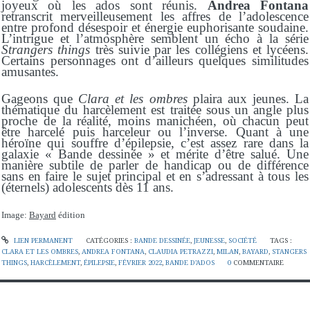
joyeux où les ados sont réunis.
Andrea Fontana
retranscrit merveilleusement les affres de l’adolescence
entre profond désespoir et énergie euphorisante soudaine.
L’intrigue et l’atmosphère semblent un écho à la série
Strangers things
très suivie par les collégiens et lycéens.
Certains personnages ont d’ailleurs quelques similitudes
amusantes.
Gageons que
Clara et les ombres
plaira aux jeunes. La
thématique du harcèlement est traitée sous un angle plus
proche de la réalité,
moins manichéen
, où chacun peut
être
harcelé puis harceleur ou l’inverse. Quant à une
héroïne qui souffre d’épilepsie, c’est assez rare dans la
galaxie « Bande dessinée » et mérite d’être salué. Une
manière subtile de parler de handicap ou de différence
sans en faire le sujet principal et en s’adressant à tous les
(éternels) adolescents dès 11 ans.
Image:
Bayard
édition
LIEN PERMANENT
CATÉGORIES :
BANDE DESSINÉE
,
JEUNESSE
,
SOCIÉTÉ
TAGS :
CLARA ET LES OMBRES
,
ANDREA FONTANA
,
CLAUDIA PETRAZZI
,
MILAN
,
BAYARD
,
STANGERS
THINGS
,
HARCÈLEMENT
,
ÉPILEPSIE
,
FÉVRIER 2022
,
BANDE D’ADOS
0
COMMENTAIRE