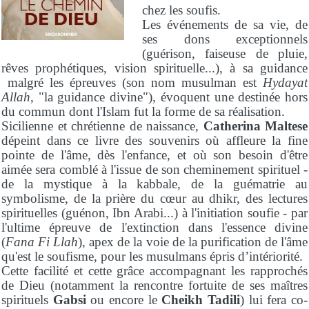
chez les soufis.
Les événements de sa vie, de
ses dons exceptionnels
(guérison, faiseuse de pluie,
rêves prophétiques, vision spirituelle...), à sa guidance
malgré les épreuves (son nom musulman est
Hydayat
Allah
, "la guidance divine"), évoquent une destinée hors
du commun dont l'Islam fut la forme de sa réalisation.
Sicilienne et chrétienne de naissance,
Catherina Maltese
dépeint dans ce livre des souvenirs où affleure la fine
pointe de l'âme, dès l'enfance, et où son besoin d'être
aimée sera comblé à l'issue de son cheminement spirituel -
de la mystique à la kabbale, de la guématrie au
symbolisme, de la prière du cœur au dhikr, des lectures
spirituelles (guénon, Ibn Arabi...) à l'initiation soufie - par
l'ultime épreuve de l'extinction dans l'essence divine
(
Fana Fi Llah
), apex de la voie de la purification de l'âme
qu'est le soufisme, pour les musulmans épris d’intériorité.
Cette facilité et cette grâce accompagnant les rapprochés
de Dieu (notamment la rencontre fortuite de ses maîtres
spirituels
Gabsi
ou encore le
Cheikh Tadili
) lui fera co-