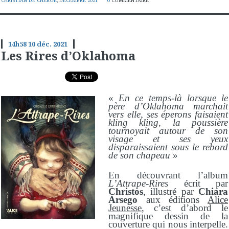
CHRISTIAN DE CHERGÉ
,
DÉCEMBRE 2021
0
COMMENTAIRE
14h58
10
déc. 2021
Les Rires d’Oklahoma
«
En ce temps-là lorsque le
père d’Oklahoma marchait
vers elle, ses éperons faisaient
kling kling, la poussière
tournoyait autour de son
visage et ses yeux
disparaissaient sous le rebord
de son chapeau
»
En découvrant l’album
L’
A
ttrape-
R
ire
s
écrit par
Christos
, illustré par
Chiara
Arsego
aux éditions
Alice
Jeunesse
, c’est d’abord le
magnifique dessin de la
couverture qui nous interpelle.