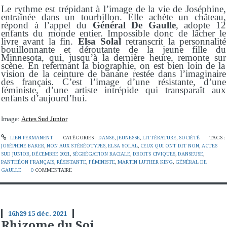
Le rythme est trépidant à l’image de la vie de Joséphine,
entraînée dans un tourbillon. Elle achète un château,
répond à l’appel du
Général
D
e Gaulle
, adopte 12
enfants du monde entier. Impossible donc de lâcher le
livre avant la fin.
Elsa
Solal
retranscrit
la personnalité
bouillonnante et déroutante de la jeune fille du
Minnesota, qui, jusqu’à la dernière heure,
remonte sur
scène. En refermant la biographie, on est bien loin de
la
vision
de la ceinture de banane restée dans l’imaginaire
des français.
C’est l’image d’une résistante, d’une
féministe, d’une artiste intrépide qui
transp
araît aux
enfants d’aujourd’hui.
Image:
Actes Sud Junior
LIEN PERMANENT
CATÉGORIES :
DANSE
,
JEUNESSE
,
LITTÉRATURE
,
SOCIÉTÉ
TAGS :
JOSÉPHINE BAKER
,
NON AUX STÉRÉOTYPES
,
ELSA SOLAL
,
CEUX QUI ONT DIT NON
,
ACTES
SUD JUNIOR
,
DÉCEMBRE 2021
,
SÉGRÉGATION RACIALE
,
DROITS CIVIQUES
,
DANSEUSE
,
PANTHÉON FRANÇAIS
,
RÉSISTANTE
,
FÉMINISTE
,
MARTIN LUTHER KING
,
GÉNÉRAL DE
GAULLE
0
COMMENTAIRE
16h29
15
déc. 2021
Rhizome du Soi