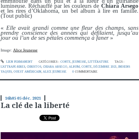
emmitouflé dans un pull et à la lueur d’un guirlande
lumineuse. Réchauffé par les couleurs de
Chiara Arsego
et les rires d’Oklahoma, un bel album à lire en famille.
(Tout public)
«
Elle avait grandi comme une fleur des champs, sans
prendre conscience des années qui défilaient, jusqu’au
jour où l’un de ses pétales commença à faner
»
Image:
Alice Jeunesse
LIEN PERMANENT
CATÉGORIES :
CONTE
,
JEUNESSE
,
LITTÉRATURE
TAGS :
L’ATTRAPE-RIRES
,
CHRISTOS
,
CHIARA ARSEGO
,
ALBUM
,
CONTE
,
DÉCEMBRE 2021
,
INDIENS
YAQUIS
,
OUEST AMÉRICAIN
,
ALICE JEUNESSE
0
COMMENTAIRE
16h05
05
déc. 2021
La clé de la liberté