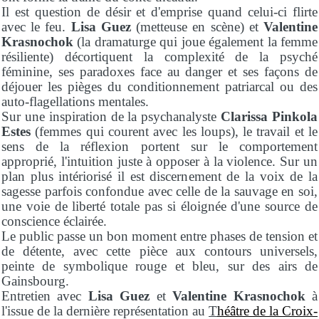
Il est question de désir et d'emprise quand celui-ci flirte
avec le feu.
Lisa Guez
(metteuse en scène) et
Valentine
Krasnochok
(la dramaturge qui joue également la femme
résiliente) décortiquent la complexité de la psyché
féminine, ses paradoxes face au danger et ses façons de
déjouer les pièges du conditionnement patriarcal ou des
auto-flagellations mentales.
Sur une inspiration de la psychanalyste
Clarissa Pinkola
Estes
(femmes qui courent avec les loups), le travail et le
sens de la réflexion portent sur le comportement
approprié, l'intuition juste à opposer à la violence. Sur un
plan plus intériorisé il est discernement de la voix de la
sagesse parfois confondue avec celle de la sauvage en soi,
une voie de liberté totale pas si éloignée d'une source de
conscience éclairée.
Le public passe un bon moment entre phases de tension et
de détente, avec cette pièce aux contours universels,
peinte de symbolique rouge et bleu, sur des airs de
Gainsbourg.
Entretien avec
Lisa Guez
et
Valentine Krasnochok
à
l'issue de la dernière représentation au
T
héâtre de la Croix-