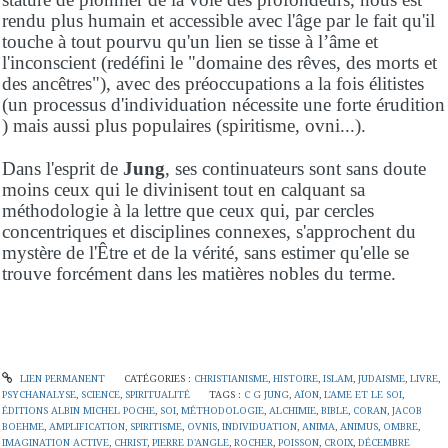
rendu plus humain et accessible avec l'âge par le fait qu'il
touche à tout pourvu qu'un lien se tisse à l’âme et
l'inconscient (redéfini le "domaine des rêves, des morts et
des ancêtres"), avec des préoccupations a la fois élitistes
(un processus d'individuation nécessite une forte érudition
) mais aussi plus populaires (spiritisme, ovni...).
Dans l'esprit de
Jung
, ses continuateurs sont sans doute
moins ceux qui le divinisent tout en calquant sa
méthodologie à la lettre que ceux qui, par cercles
concentriques et disciplines connexes, s'approchent du
mystère de l'Être et de la vérité, sans estimer qu'elle se
trouve forcément dans les matières nobles du terme.
LIEN PERMANENT
CATÉGORIES :
CHRISTIANISME
,
HISTOIRE
,
ISLAM
,
JUDAISME
,
LIVRE
,
PSYCHANALYSE
,
SCIENCE
,
SPIRITUALITÉ
TAGS :
C G JUNG
,
AÏON
,
L'AME ET LE SOI
,
ÉDITIONS ALBIN MICHEL POCHE
,
SOI
,
MÉTHODOLOGIE
,
ALCHIMIE
,
BIBLE
,
CORAN
,
JACOB
BOEHME
,
AMPLIFICATION
,
SPIRITISME
,
OVNIS
,
INDIVIDUATION
,
ANIMA
,
ANIMUS
,
OMBRE
,
IMAGINATION ACTIVE
,
CHRIST
,
PIERRE D'ANGLE
,
ROCHER
,
POISSON
,
CROIX
,
DÉCEMBRE