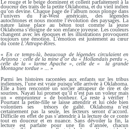
Le rouge et le beige dominent et collent parfaitement à la
douceur des traits de la petite Oklahoma, et du vieil indien
qu’on devine. Chaque page de l’album nous plonge dans
l’univers du Far-West américain, des légendes
autochtones et nous montre l’évolution des paysages. La
nature laisse place au béton tout comme la jeune
Oklahoma s’éloigne de son enfance joyeuse. Les couleurs
changent avec les époques et les illustrations provoquent
toujours une émotion. L’émotion est justement au cœur
du conte
L’
A
ttrape-
R
ire
s
.
«
En ce temps-là, beaucoup de légendes circulaient en
Arizona : celle de la mine d’or du « Hollandais perdu »,
celle de la « larme Apache », celle de « la grande
Montagne tordue » ...
»
Parmi les histoires racontées aux enfants sur les tribus
indiennes, l’une est vraie puisqu’elle arrivée à Oklahoma.
Elle a bien rencontré un sorcier attrapeur de rire et de
sourires. Nayati lui promet qu’il n’est pas un voleur mais
un « emprunteur » de bonheur. Ça reste à vérifier !
Pourtant la petite-fille se laisse attendrir et lui cède bien
volontiers ses trésors de gaîté. Oklahoma n’est
certainement pas la seule, les lecteurs seront d’accord.
Difficile en effet de pas s’attendrir à la lecture de ce conte
tout en douceur et en nuance. Sans dévoiler la fin, la
lecture est parfaite pour une fin d’année, chacun