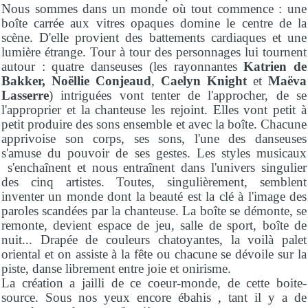
Nous sommes dans un monde où tout commence : une
boîte carrée aux vitres opaques domine le centre de la
scène. D'elle provient des battements cardiaques et une
lumière étrange. Tour à tour des personnages lui tournent
autour : quatre danseuses (les rayonnantes
Katrien de
Bakker,
Noëllie Conjeaud
,
Caelyn Knight
et
Maëva
Lasserre
) intriguées vont tenter de l'approcher, de se
l'approprier et la chanteuse les rejoint. Elles vont petit à
petit produire des sons ensemble et avec la boîte. Chacune
apprivoise son corps, ses sons, l'une des danseuses
s'amuse du pouvoir de ses gestes. Les styles musicaux
s'enchaînent et nous entraînent dans l'univers singulier
des cinq artistes. Toutes, singulièrement, semblent
inventer un monde dont la beauté est la clé à l'image des
paroles scandées par la chanteuse. La boîte se démonte, se
remonte, devient espace de jeu, salle de sport, boîte de
nuit... Drapée de couleurs chatoyantes, la voilà palet
oriental et on assiste à la fête ou chacune se dévoile sur la
piste, danse librement entre joie et onirisme.
La création a jailli de ce coeur-monde, de cette boite-
source. Sous nos yeux encore ébahis , tant il y a de