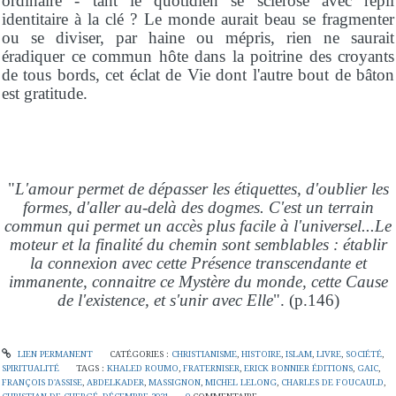
ordinaire - tant le quotidien se sclérose avec repli
identitaire à la clé ? Le monde aurait beau se fragmenter
ou se diviser, par haine ou mépris, rien ne saurait
éradiquer ce commun hôte dans la poitrine des croyants
de tous bords, cet éclat de Vie dont l'autre bout de bâton
est gratitude.
"
L'amour permet de dépasser les étiquettes, d'oublier les
formes, d'aller au-delà des dogmes. C'est un terrain
commun qui permet un accès plus facile à l'universel...Le
moteur et la finalité du chemin sont semblables : établir
la connexion avec cette Présence transcendante et
immanente, connaitre ce Mystère du monde, cette Cause
de l'existence, et s'unir avec Elle
". (p.146)
LIEN PERMANENT
CATÉGORIES :
CHRISTIANISME
,
HISTOIRE
,
ISLAM
,
LIVRE
,
SOCIÉTÉ
,
SPIRITUALITÉ
TAGS :
KHALED ROUMO
,
FRATERNISER
,
ERICK BONNIER ÉDITIONS
,
GAIC
,
FRANÇOIS D'ASSISE
,
ABDELKADER
,
MASSIGNON
,
MICHEL LELONG
,
CHARLES DE FOUCAULD
,