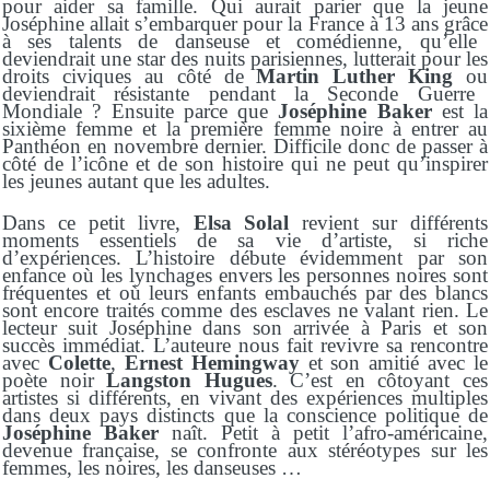
pour aider sa famille. Qui aurait parier que la jeune
Joséphine allait s’embarquer pour la France à 13 ans
grâce
à ses talents de danseuse et comédienne, qu’elle
deviendrait une star des nuits parisiennes, lutterait pour les
droits civiques au côté de
Martin Luther King
ou
deviendrait résistante
pendant la
S
econde
G
uerre
M
ondiale ?
Ensuite parce que
Joséphine Baker
est la
sixième femme et la première femme noire à entrer au
Panthéon en novembre dernier. Difficile
donc
de passer à
côté de
l’
icône et d
e s
on histoire qui ne peut qu’inspirer
les jeunes autant que les adultes.
Dans ce petit livre,
Elsa Solal
revient sur différents
moments essentiels de sa vie d’artiste, si riche
d’expériences. L’histoire débute évidemment par son
enfance où les lynchages envers les
personnes
noires sont
fréquentes et où leurs enfants embauchés par des blancs
sont encore traités comme des esclaves ne valant rien. Le
lecteur suit Joséphine dans son arrivée à Paris et son
succès immédiat. L’auteure nous fait revivre sa rencontre
avec
Colette
,
Ernest
Hemingway
et son amitié avec le
poète noir
Langston Hugues
. C’est en côtoyant ces
artistes si différents, en vivant des expériences multiples
dans deux pays distincts que la conscience politique de
Joséphine Baker
naît.
Petit à petit l’
afro-
américaine,
devenue française,
se confronte aux stéréotypes sur les
femmes, les noires, les danseuses …