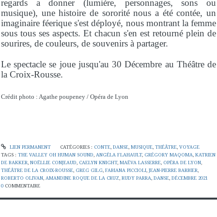
regards a donner (lumière, personnages, sons ou
musique), une histoire de sororité nous a été contée, un
imaginaire féerique s'est déployé, nous montrant la femme
sous tous ses aspects. Et chacun s'en est retourné plein de
sourires, de couleurs, de souvenirs à partager.
Le spectacle se joue jusqu'au 30 Décembre au Théâtre de
la Croix-Rousse.
Crédit photo : Agathe poupeney / Opéra de Lyon
LIEN PERMANENT
CATÉGORIES :
CONTE
,
DANSE
,
MUSIQUE
,
THÉÂTRE
,
VOYAGE
TAGS :
THE VALLEY OH HUMAN SOUND
,
ANGÉLA FLAHAULT
,
GRÉGORY MAQOMA
,
KATRIEN
DE BAKKER
,
NOËLLIE CONJEAUD
,
CAELYN KNIGHT
,
MAËVA LASSERRE
,
OPÉRA DE LYON
,
THÉÂTRE DE LA CROIX-ROUSSE
,
GREG GILG
,
FABIANA PICCIOLI
,
JEAN-PIERRE BARBIER
,
ROBERTO OLIVAN
,
AMANDINE ROQUE DE LA CRUZ
,
RUDY PARRA
,
DANSE
,
DÉCEMBRE 2021
0
COMMENTAIRE