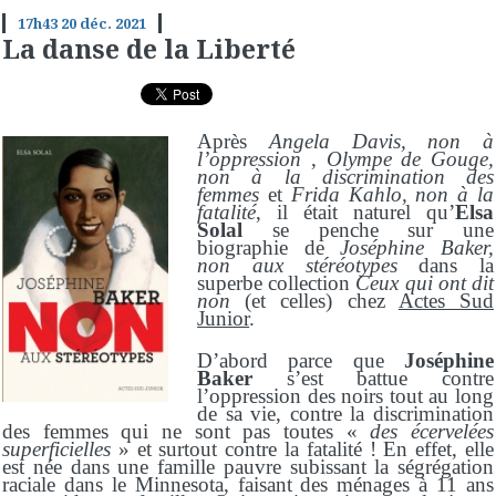
17h43
20
déc. 2021
La danse de la Liberté
Après
Angela Davis, non à
l’oppression
,
Olympe de Gouge,
non à la discrimination
des
femmes
et
Frida Kahlo,
n
on à la
fatalité
, il était naturel qu’
Elsa
Solal
se penche sur une
biographie de
Joséphine Baker,
non aux stéréotypes
dans la
superbe collection
Ceux qui ont dit
non
(et celles) chez
Actes Sud
Junior
.
D’abord parce que
Joséphine
Baker
s’est battue contre
l’oppression
des noirs tout au long
de sa vie, contre la discrimination
des femmes qui ne sont pas toutes «
des écervelées
superficielles
» et surtout contre la fatalité ! En effet, elle
est née dans une famille pauvre subissant la ségrégation
raciale dans le Minnesota, faisant des ménages à 11 ans