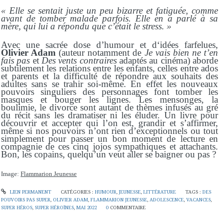
« Elle se sentait juste un peu bizarre et fatiguée, comme
avant de tomber malade parfois. Elle en a parlé à sa
mère, qui lui a répondu que c’était le stress. »
Avec une sacrée dose d’humour et d‘idées farfelues,
Olivier Adam
(auteur notamment de
Je vais bien ne t’en
fais pas
et
Des vents contraires
adaptés au cinéma) aborde
subtilement les relations entre les enfants, celles entre ados
et parents et la difficulté de répondre aux souhaits des
adultes sans se trahir soi-même. En effet les nouveaux
pouvoirs singuliers des personnages font tomber les
masques et bouger les lignes. Les mensonges, la
boulimie, le divorce sont autant de thèmes infusés au gré
du récit sans les dramatiser ni les éluder. Un livre pour
découvrir et accepter qui l’on est, grandir et s’affirmer,
même si nos pouvoirs n’ont rien d’exceptionnels ou tout
simplement pour passer un bon moment de lecture en
compagnie de ces cinq jojos sympathiques et attachants.
Bon, les copains, quelqu’un veut aller se baigner ou pas ?
Image:
Flammarion Jeunesse
LIEN PERMANENT
CATÉGORIES :
HUMOUR
,
JEUNESSE
,
LITTÉRATURE
TAGS :
DES
POUVOIRS PAS SUPER
,
OLIVIER ADAM
,
FLAMMARION JEUNESSE
,
ADOLESCENCE
,
VACANCES
,
SUPER HÉROS
,
SUPER HÉROÏNES
,
MAI 2022
0
COMMENTAIRE