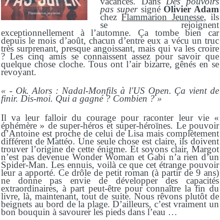
vacances. Dans
Des pouvoirs
pas super
signé
Olivier Adam
chez
Flammarion Jeunesse
, ils
se rejoignent
exceptionnellement à l’automne. Ça tombe bien car
depuis le mois d’août, chacun d’entre eux a vécu un truc
très surprenant, presque angoissant, mais qui va les croire
? Les cinq amis se connaissent assez pour savoir que
quelque chose cloche. Tous ont l’air bizarre, gênés en se
revoyant.
« - Ok. Alors : Nadal-Monfils à l'US Open. Ça vient de
finir. Dis-moi. Qui a gagné ? Combien ? »
Il va leur falloir du courage pour raconter leur vie «
éphémère » de super-héros et super-héroïnes. Le pouvoir
d’Antoine est proche de celui de Lisa mais complètement
différent de Mattéo. Une seule chose est claire, ils doivent
trouver l’origine de cette énigme. Et soyons clair, Margot
n’est pas devenue Wonder Woman et Gabi n’a rien d’un
Spider-Man. Les ennuis, voilà ce que cet étrange pouvoir
leur a apporté. Ce drôle de petit roman (à partir de 9 ans)
ne donne pas envie de développer des capacités
extraordinaires, à part peut-être pour connaître la fin du
livre, là, maintenant, tout de suite. Nous rêvons plutôt de
beignets au bord de la plage. D’ailleurs, c’est vraiment un
bon bouquin à savourer les pieds dans l’eau …