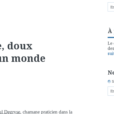
À
e, doux
Le 
der
sui
'un monde
Ne
S
ul Degryse
, chamane praticien dans la