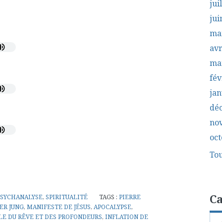
jui
jui
ma
avr
ma
fév
jan
dé
no
oct
Tou
Ca
PSYCHANALYSE
,
SPIRITUALITÉ
TAGS :
PIERRE
ER JUNG
,
MANIFESTE DE JÉSUS
,
APOCALYPSE
,
LE DU RÊVE ET DES PROFONDEURS
,
INFLATION DE