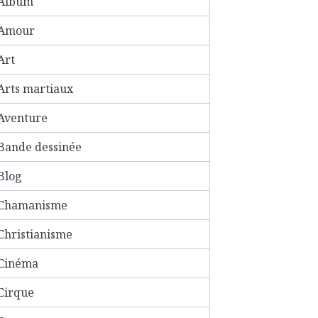
Album
Amour
Art
Arts martiaux
Aventure
Bande dessinée
Blog
Chamanisme
Christianisme
Cinéma
Cirque