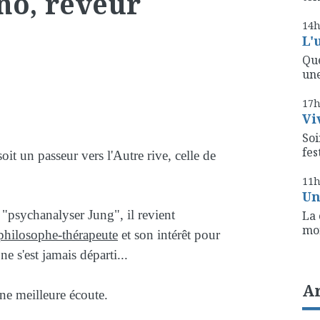
no, rêveur
14
L'
Que
une
17
Vi
Soi
fest
oit un passeur vers l'Autre rive, celle de
11
Un
 "psychanalyser Jung", il revient
La 
mon
philosophe-thérapeute
et son intérêt pour
 ne s'est jamais départi...
A
une meilleure écoute.