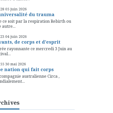
h28
05
juin 2026
universalité du trauma
 ce soit par la respiration Rebirth ou
 autre...
h23
04
juin 2026
vants, de corps et d'esprit
rée rayonnante ce mercredi 3 Juin au
ival...
h55
30
mai 2026
e nation qui fait corps
compagnie australienne Circa ,
dialement...
rchives