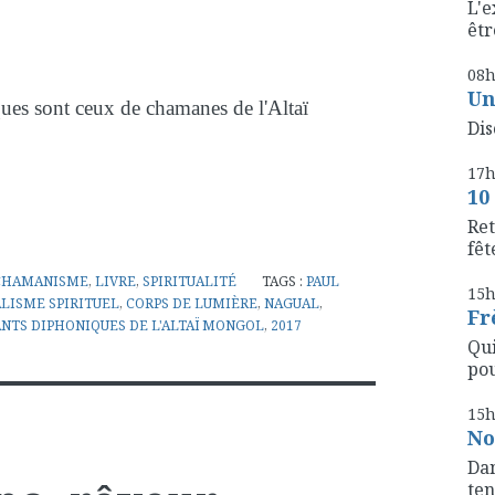
L'e
êtr
08
Un
ques sont ceux de chamanes de l'Altaï
Dis
17
10
Ret
fête
CHAMANISME
,
LIVRE
,
SPIRITUALITÉ
TAGS :
PAUL
15
LISME SPIRITUEL
,
CORPS DE LUMIÈRE
,
NAGUAL
,
Fr
NTS DIPHONIQUES DE L'ALTAÏ MONGOL
,
2017
Qui
pou
15
No
Dan
ten