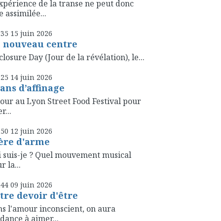
xpérience de la transe ne peut donc
e assimilée...
h35
15
juin 2026
 nouveau centre
closure Day (Jour de la révélation), le...
h25
14
juin 2026
 ans d’affinage
our au Lyon Street Food Festival pour
r...
h50
12
juin 2026
ère d'arme
 suis-je ? Quel mouvement musical
r la...
h44
09
juin 2026
tre devoir d'être
s l'amour inconscient, on aura
dance à aimer...