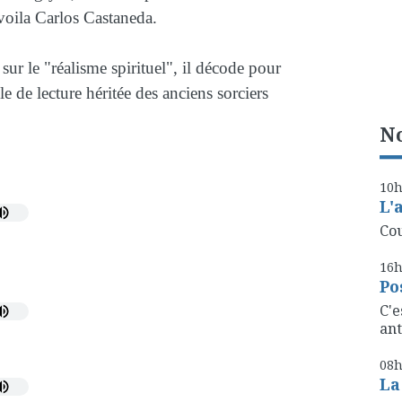
voila Carlos Castaneda.
 sur le "réalisme spirituel", il décode pour
e de lecture héritée des anciens sorciers
No
10
L'
Cou
16
Po
C'e
ant
08
La