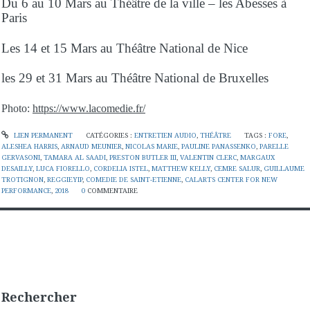
Du 6 au 10 Mars au Théâtre de la ville – les Abesses à
Paris
Les 14 et 15 Mars au Théâtre National de Nice
les 29 et 31 Mars au Théâtre National de Bruxelles
Photo:
https://www.lacomedie.fr/
LIEN PERMANENT
CATÉGORIES :
ENTRETIEN AUDIO
,
THÉÂTRE
TAGS :
FORE
,
ALESHEA HARRIS
,
ARNAUD MEUNIER
,
NICOLAS MARIE
,
PAULINE PANASSENKO
,
PARELLE
GERVASONI
,
TAMARA AL SAADI
,
PRESTON BUTLER III
,
VALENTIN CLERC
,
MARGAUX
DESAILLY
,
LUCA FIORELLO
,
CORDELIA ISTEL
,
MATTHEW KELLY
,
CEMRE SALUR
,
GUILLAUME
TROTIGNON
,
REGGIEYIP
,
COMEDIE DE SAINT-ETIENNE
,
CALARTS CENTER FOR NEW
PERFORMANCE
,
2018
0
COMMENTAIRE
Rechercher