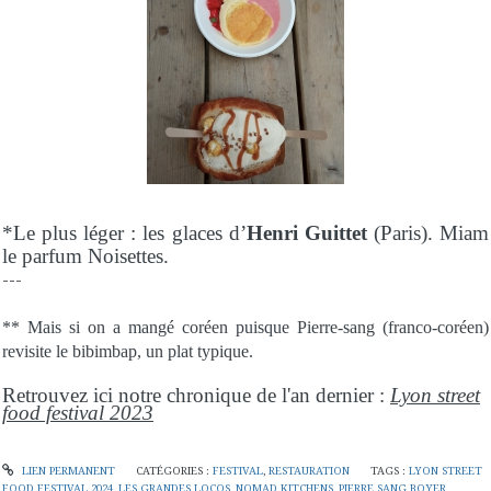
*Le plus léger : les glaces d’
Henri Guittet
(Paris). Miam
le parfum Noisettes.
---
** Mais si on a mangé coréen puisque Pierre-sang (franco-coréen)
revisite le bibimbap, un plat typique.
Retrouvez ici notre chronique de l'an dernier :
Lyon street
food festival 2023
LIEN PERMANENT
CATÉGORIES :
FESTIVAL
,
RESTAURATION
TAGS :
LYON STREET
FOOD FESTIVAL 2024
,
LES GRANDES LOCOS
,
NOMAD KITCHENS
,
PIERRE SANG BOYER
,