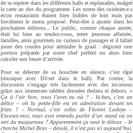
de se repérer dans les différents halls et esplanades, malgré
la carte au dos du programme. Les noms des cuisinier.e.s
et/ou restaurants étaient bien lisibles de loin mais pas
forcément le menu proposé. Peut-être à ajuster dans les
prochaines éditions... Le public, comme chaque année,
était lui bien au rendez-vous, entre jeunesse affamée,
familles, amis gourmets ou curieux de passages et il fallait
jouer des coudes pour atteindre le graal : déguster une
portion préparée par notre chef préféré ou alors bien
calculer son heure d’arrivée.
Pour se délecter de sa bouchée en silence, c’est râpé
(musique avec DJ-set dans le hall). Par contre, la
discussion s’engage très facilement avec des inconnus
grâce aux immenses tablées dressées dedans et dehors. «
Ça à l’air bon, vous l’avez eu où ? - là-bas, c’est un
délice – oh la petite-fille est en admiration devant tes
frites ? - Normal, c’est celles de Florent Ladeyn –
Excusez-moi, vous avez entendu parler d’un stand où on
sert du maquereau ? Apparemment ça vaut le détour. - Je
cherche Michel Bras – désolé, il n’est pas ici aujourd’hui.