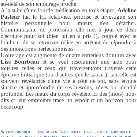
au-delà de son entourage proche.
A la suite d'une lourde médication en trois étapes,
Adeline
Pasteur
fait le tri, relativise, priorise et investigue son
histoire personnelle pour mieux s'en détacher.
Communicante de profession elle met à jour ce désir
d'écriture pour soi (bien lui en a pris !), couplé avec le
bonheur de se retrouver reliée en arrêtant de répondre à
des injonctions perfectionnistes.
L'ouvrage est augmenté de quatre entretiens dont un avec
Lise Bourbeau
et se veut résolument une aide pour
tous.tes celles et ceux qui traversent/ont traversé cette
épreuve initiatique (ou d'autres que le cancer), tant elle est
souvent révélatrice d'une vie à côté de soi, sans écoute
sincère et approfondie de ses besoins, rêves ou identité
profonde. Les maux du corps révèlent ici des (mots) non-
dits et leur empreinte trace un espoir et un horizon pour
beaucoup.
LIEN PERMANENT
CATÉGORIES :
ENTRETIEN ECRIT
,
LIVRE
,
SOCIÉTÉ
,
SPIRITUALITÉ
TAGS :
ADELINE PASTEUR
,
MON CANCER QUELLE CHANCE
,
MAMA ÉDITIONS
,
ENTRETIENS
,