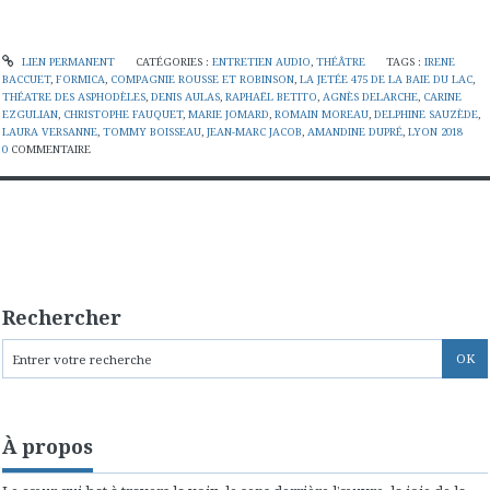
LIEN PERMANENT
CATÉGORIES :
ENTRETIEN AUDIO
,
THÉÂTRE
TAGS :
IRENE
BACCUET
,
FORMICA
,
COMPAGNIE ROUSSE ET ROBINSON
,
LA JETÉE 475 DE LA BAIE DU LAC
,
THÉATRE DES ASPHODÈLES
,
DENIS AULAS
,
RAPHAËL BETITO
,
AGNÈS DELARCHE
,
CARINE
EZGULIAN
,
CHRISTOPHE FAUQUET
,
MARIE JOMARD
,
ROMAIN MOREAU
,
DELPHINE SAUZÈDE
,
LAURA VERSANNE
,
TOMMY BOISSEAU
,
JEAN-MARC JACOB
,
AMANDINE DUPRÉ
,
LYON 2018
0
COMMENTAIRE
Rechercher
À propos