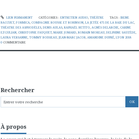
LIEN PERMANENT
CATÉGORIES :
ENTRETIEN AUDIO
,
THÉÂTRE
TAGS :
IRENE
BACCUET
,
FORMICA
,
COMPAGNIE ROUSSE ET ROBINSON
,
LA JETÉE 475 DE LA BAIE DU LAC
,
THÉATRE DES ASPHODÈLES
,
DENIS AULAS
,
RAPHAËL BETITO
,
AGNÈS DELARCHE
,
CARINE
EZGULIAN
,
CHRISTOPHE FAUQUET
,
MARIE JOMARD
,
ROMAIN MOREAU
,
DELPHINE SAUZÈDE
,
LAURA VERSANNE
,
TOMMY BOISSEAU
,
JEAN-MARC JACOB
,
AMANDINE DUPRÉ
,
LYON 2018
0
COMMENTAIRE
Rechercher
À propos