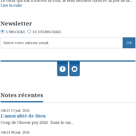
Le cœur qui bat à travers la voix, le sens derrière l’œuvre, la joie de la...
Lire la suite
Newsletter
S'INSCRIRE
SE DÉSINSCRIRE
Notes récentes
10h13
17
juil. 2026
L'amoralité de Dieu
Coup de Choeur psy 2026 Dans le cas...
16h14
08
juil. 2026