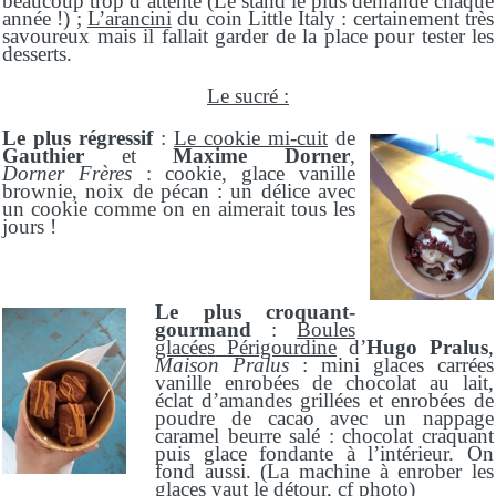
beaucoup trop d‘attente (Le stand le plus demandé chaque
année !) ;
L
’
arancini
du coin Little Italy : certainement très
savoureux mais il fallait garder de la place pour tester les
desserts.
Le sucré :
Le plus
régressif
:
Le cookie mi-cuit
de
Gauthier
et
Maxime Dorner
,
Dorner
Frères
: cookie, glace vanille
brownie, noix de pécan : un délice avec
un cookie comme on en aimerait tous les
jours !
Le plus croquant-
gourmand
:
B
oules
glacée
s
P
érigourdine
d’
Hugo Pralus
,
Maison Pralus
: mini glaces carrées
vanille enrobées de chocolat au lait,
éclat d’amandes grillées et enrobées de
poudre de cacao avec un nappage
caramel beurre salé : chocolat craquant
puis glace fondante à l’intérieur. On
fond aussi. (La machine à enrober les
glaces vaut le détour, cf photo)