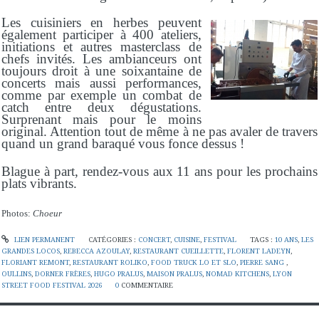
Les cuisiniers en herbes peuvent
également participer à 400 ateliers,
initiations et autres masterclass de
chefs invités. Les ambianceurs ont
toujours droit à une soixantaine de
concerts mais aussi performances,
comme par exemple un combat de
catch entre deux dégustations.
Surprenant mais pour le moins
original. Attention tout de même à ne pas avaler de travers
quand un grand baraqué vous fonce dessus !
Blague à part, r
endez-vous aux 11 ans pour les prochains
plats vibrants.
Photos:
Choeur
LIEN PERMANENT
CATÉGORIES :
CONCERT
,
CUISINE
,
FESTIVAL
TAGS :
10 ANS
,
LES
GRANDES LOCOS
,
REBECCA AZOULAY
,
RESTAURANT CUEILLETTE
,
FLORENT LADEYN
,
FLORIANT REMONT
,
RESTAURANT ROLIKO
,
FOOD TRUCK LO ET SLO
,
PIERRE SANG
,
OULLINS
,
DORNER FRÈRES
,
HUGO PRALUS
,
MAISON PRALUS
,
NOMAD KITCHENS
,
LYON
STREET FOOD FESTIVAL 2026
0
COMMENTAIRE