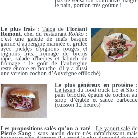
pas de sensation bourrative malgré
le pain, portion très goûtue !
Le plus frais
:
Taloa
de
Floriant
Remont
, chef du restaurant
Roliko
:
c’est une galette de maïs basque
garnie d’aubergine marinée et grillée
avec pickles d'oignons rouges et
oignons frits, fromage de brebis
râpé, salade d'herbes et labneh de
fromage : le goût de l’aubergine
reste encore en bouche. (il y a aussi
une version cochon d’Auvergne effiloché)
Le plus généreux en protéine
:
Le texan
du food truck Lo et Slo :
pain brioché, épaule de cochon au
sirop d’érable et sauce barbecue
(cuisson 12 heures)
Les propositions salés qu’on a raté
:
Le yaourt salé
de
Pierre Sang
: sans aucun doute très rafraîchissant mais