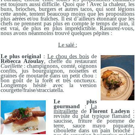
est toujours aussi difficile. Quoi que ! Avec la chaleur, les
buns, brioches, burgers et autres tacos, qui sont légions
cette année, tentent beaucoup moins que les propositions
plus aérées et/ou fraîches. Il est d’ailleurs étonnant que les
chefs ne prennent pas plus en compte le temps de juin, il
est vrai, de plus en plus imprédictible. Rassurez-vous,
nous avons néanmoins trouvé quelques pépites :
Le salé :
Le plus original
:
Le chou des bois
de
Rébecca Azoulay
, cheffe du restaurant
Cueillette
: champignons, comté, oignons
confits, jus bourguignon, noisettes et
graines de moutarde dans un petit chou :
bon goût de la forêt et très onctueux.
Longtemps hésité avec la version
courgette/fraise/stracciatella.
Le plus
gourmand
:
La
mitraillette
de
Florent Ladeyn
:
revisite du plat typique flamand :
saucisse, friture de pomme de
terre, sauce mayo piquante,
ciboulette dans un pain brioché :