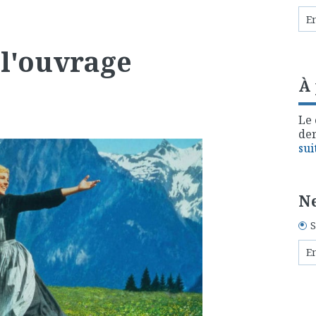
 l'ouvrage
À
Le 
der
sui
Ne
S