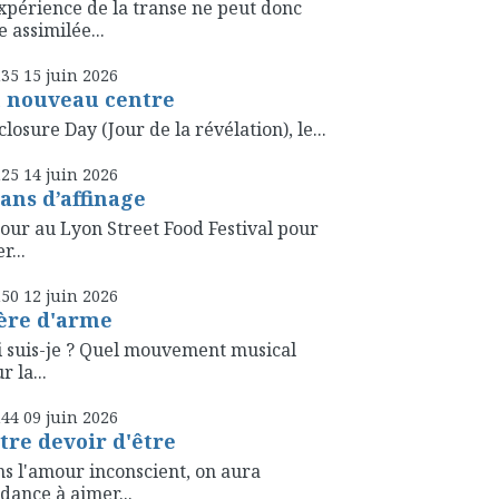
xpérience de la transe ne peut donc
e assimilée...
h35
15
juin 2026
 nouveau centre
closure Day (Jour de la révélation), le...
h25
14
juin 2026
 ans d’affinage
our au Lyon Street Food Festival pour
r...
h50
12
juin 2026
ère d'arme
 suis-je ? Quel mouvement musical
r la...
h44
09
juin 2026
tre devoir d'être
s l'amour inconscient, on aura
dance à aimer...