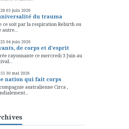
h28
05
juin 2026
universalité du trauma
 ce soit par la respiration Rebirth ou
 autre...
h23
04
juin 2026
vants, de corps et d'esprit
rée rayonnante ce mercredi 3 Juin au
ival...
h55
30
mai 2026
e nation qui fait corps
compagnie australienne Circa ,
dialement...
rchives