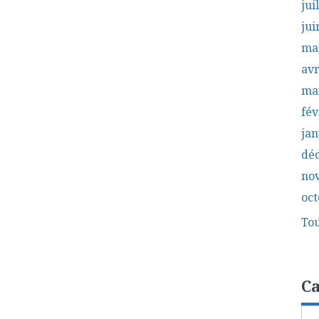
jui
jui
ma
avr
ma
fév
jan
dé
no
oct
Tou
Ca