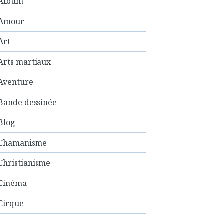
Album
Amour
Art
Arts martiaux
Aventure
Bande dessinée
Blog
Chamanisme
Christianisme
Cinéma
Cirque