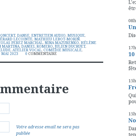
L'e
êtr
08
Un
Dis
CONCERT
,
DANSE
,
ENTRETIEN AUDIO
,
MUSIQUE
,
ÉRARD LECOINTE
,
MATHIEU LEBOT-MORIN
,
COLAS PEREZ MARCHAL
,
NINA MAZURENKO
,
HÉLÈNE
N MARTINA
,
DANIEL ROMERO
,
JULIEN DUCRUET
,
17
ÉLUDE
,
ATELIER VOCAL
,
COMÉDIE MUSICALE
,
10
,
MAI 2023
0
COMMENTAIRE
Ret
fête
15
commentaire
Fr
Qui
pou
15
No
Votre adresse email ne sera pas
Dan
publiée
ten