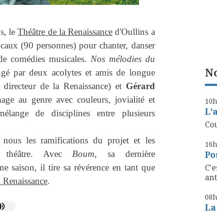
s, le
Théâtre de la Renaissance
d'Oullins a
ocaux (90 personnes) pour chanter, danser
s de comédies musicales.
Nos mélodies du
No
ngé par deux acolytes et amis de longue
 directeur de la Renaissance) et
Gérard
age au genre avec couleurs, jovialité et
10
L'
lange de disciplines entre plusieurs
Cou
nous les ramifications du projet et les
16
Po
u théâtre.
Avec
Boum
, sa dernière
C'e
 saison, il tire sa révérence en tant que
ant
a Renaissance
.
08
La