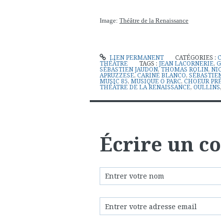
Image:
Théâtre de la Renaissance
LIEN PERMANENT
CATÉGORIES :
THÉÂTRE
TAGS :
JEAN LACORNERIE
,
G
SÉBASTIEN JAUDON
,
THOMAS ROLIN
,
NI
APRUZZESE
,
CARINE BLANCO
,
SÉBASTIE
MUSIC 85
,
MUSIQUE O PARC
,
CHOEUR PR
THÉÂTRE DE LA RENAISSANCE
,
OULLINS
Écrire un 