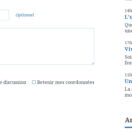
14
Optionnel
L'
Que
une
17
Vi
Soi
fest
11
Un
e discussion
Retenir mes coordonnées
La 
mon
A