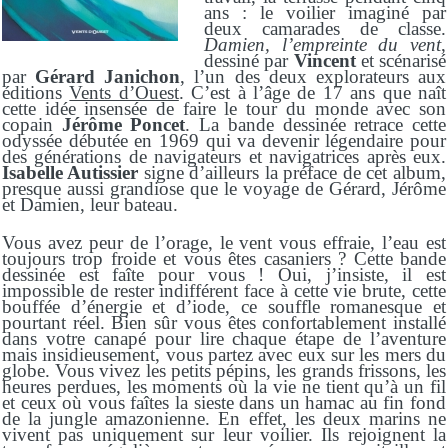
ans : le voilier imaginé par
deux camarades de classe.
Damien, l’empreinte du vent
,
dessiné par
Vincent
et scénarisé
par
Gérard Janichon
, l’un des deux explorateurs aux
éditions
Vents d’Ouest
. C’est à l’âge de 17 ans que naît
cette idée insensée de faire le tour du monde avec son
copain
Jérôme Poncet
. La bande dessinée retrace cette
odyssée débutée en 1969 qui va devenir légendaire pour
des générations de navigateurs et navigatrices après eux.
Isabelle Autissier
signe d’ailleurs la préface de cet album,
presque aussi grandiose que le voyage de Gérard, Jérôme
et Damien, leur bateau.
Vous avez peur de l’orage, le vent vous effraie, l’eau est
toujours trop froide et vous êtes casaniers ? Cette bande
dessinée est faîte pour vous ! Oui, j’insiste, il est
impossible de rester indifférent face à cette vie brute, cette
bouffée d’énergie et d’iode, ce souffle romanesque et
pourtant réel. Bien sûr vous êtes confortablement installé
dans votre canapé pour lire chaque étape de l’aventure
mais insidieusement, vous partez avec eux sur les mers du
globe. Vous vivez les petits pépins, les grands frissons, les
heures perdues, les moments où la vie ne tient qu’à un fil
et ceux où vous faîtes la sieste dans un hamac au fin fond
de la jungle amazonienne. En effet, les deux marins ne
vivent pas uniquement sur leur voilier. Ils rejoignent la