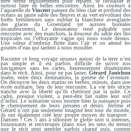
terre ferme régulièrement pour réparer, se ravitailler et
surtout faire de belles rencontres. Ainsi les couleurs à
l’aquarelle de
Vincent
passent du bleu clair et profond des
océans au jaune sable des fleuves et au vert envoûtant des
forêts brésiliennes sans oublier la blancheur aveuglante
des glaces du Groenland (et aurores boréales
incandescentes). Le dessinateur rend palpable une
rencontre avec des manchots, la douceur du sable des îles
tropicales ou l’effrayante vague qui nous roule dessus.
Une odeur d’embrun flotte dans l’air et on attend les
gouttes d’eau qui tardent à nous mouiller.
Raconter ce long voyage sinueux autour de la terre n’est
pas simple et il est parfois difficile de suivre nos
navigateurs sans les cartes, heureusement disséminées
dans le récit. Ainsi, pour ne pas lasser,
Gérard Janichon
insère, entre deux destinations, la genèse de l’aventure.
On découvre les deux marins en herbes, minots, dans une
école militaire, lieu de leur rencontre. La vie très stricte
tranche avec la liberté qu’ils chériront par la suite. Ce
cadre, presque violent, a peut-être fait naître leur soif
d’infini. Le scénariste nous montre bien la naissance puis
le cheminement de leurs pensées et désirs. Jérôme et
Gérard n’ont pas seulement imaginé leur tour du monde,
ils ont également créé leur propre moyen de transport :
Damien ! Ces 5 ans à sillonner le globe sont si intenses,
foisonnants et renversants (dans tous les sens du terme)
que le récit peut sembler parfois chargé puis, comme