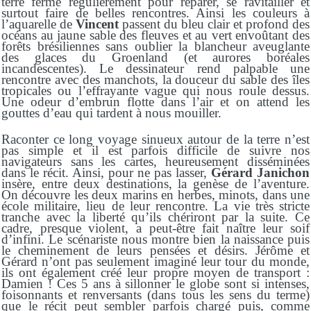
terre ferme régulièrement pour réparer, se ravitailler et
surtout faire de belles rencontres. Ainsi les couleurs à
l’aquarelle de
Vincent
passent du bleu clair et profond des
océans au jaune sable des fleuves et au vert envoûtant des
forêts brésiliennes sans oublier la blancheur aveuglante
des glaces du Groenland (et aurores boréales
incandescentes). Le dessinateur rend palpable une
rencontre avec des manchots, la douceur du sable des îles
tropicales ou l’effrayante vague qui nous roule dessus.
Une odeur d’embrun flotte dans l’air et on attend les
gouttes d’eau qui tardent à nous mouiller.
Raconter ce long voyage sinueux autour de la terre n’est
pas simple et il est parfois difficile de suivre nos
navigateurs sans les cartes, heureusement disséminées
dans le récit. Ainsi, pour ne pas lasser,
Gérard Janichon
insère, entre deux destinations, la genèse de l’aventure.
On découvre les deux marins en herbes, minots, dans une
école militaire, lieu de leur rencontre. La vie très stricte
tranche avec la liberté qu’ils chériront par la suite. Ce
cadre, presque violent, a peut-être fait naître leur soif
d’infini. Le scénariste nous montre bien la naissance puis
le cheminement de leurs pensées et désirs. Jérôme et
Gérard n’ont pas seulement imaginé leur tour du monde,
ils ont également créé leur propre moyen de transport :
Damien ! Ces 5 ans à sillonner le globe sont si intenses,
foisonnants et renversants (dans tous les sens du terme)
que le récit peut sembler parfois chargé puis, comme