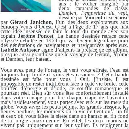
ans : le voilier imaginé par
deux camarades de classe.
Damien, l’empreinte du vent
,
dessiné par
Vincent
et scénarisé
par
Gérard Janichon
, l’un des deux explorateurs aux
éditions
Vents d’Ouest
. C’est à l’âge de 17 ans que naît
cette idée insensée de faire le tour du monde avec son
copain
Jérôme Poncet
. La bande dessinée retrace cette
odyssée débutée en 1969 qui va devenir légendaire pour
des générations de navigateurs et navigatrices après eux.
Isabelle Autissier
signe d’ailleurs la préface de cet album,
presque aussi grandiose que le voyage de Gérard, Jérôme
et Damien, leur bateau.
Vous avez peur de l’orage, le vent vous effraie, l’eau est
toujours trop froide et vous êtes casaniers ? Cette bande
dessinée est faîte pour vous ! Oui, j’insiste, il est
impossible de rester indifférent face à cette vie brute, cette
bouffée d’énergie et d’iode, ce souffle romanesque et
pourtant réel. Bien sûr vous êtes confortablement installé
dans votre canapé pour lire chaque étape de l’aventure
mais insidieusement, vous partez avec eux sur les mers du
globe. Vous vivez les petits pépins, les grands frissons, les
heures perdues, les moments où la vie ne tient qu’à un fil
et ceux où vous faîtes la sieste dans un hamac au fin fond
de la jungle amazonienne. En effet, les deux marins ne
vivent pas uniquement sur leur voilier. Ils rejoignent la