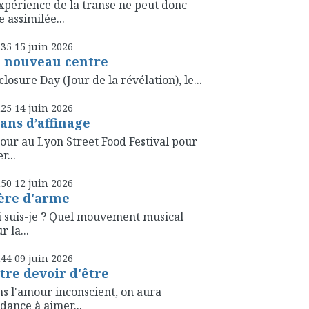
xpérience de la transe ne peut donc
e assimilée...
h35
15
juin 2026
 nouveau centre
closure Day (Jour de la révélation), le...
h25
14
juin 2026
 ans d’affinage
our au Lyon Street Food Festival pour
r...
h50
12
juin 2026
ère d'arme
 suis-je ? Quel mouvement musical
r la...
h44
09
juin 2026
tre devoir d'être
s l'amour inconscient, on aura
dance à aimer...