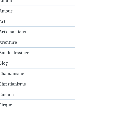
Album
Amour
Art
Arts martiaux
Aventure
Bande dessinée
Blog
Chamanisme
Christianisme
Cinéma
Cirque