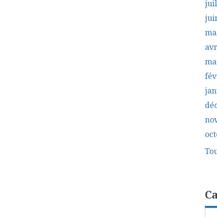
jui
jui
ma
avr
ma
fév
jan
dé
no
oct
Tou
Ca