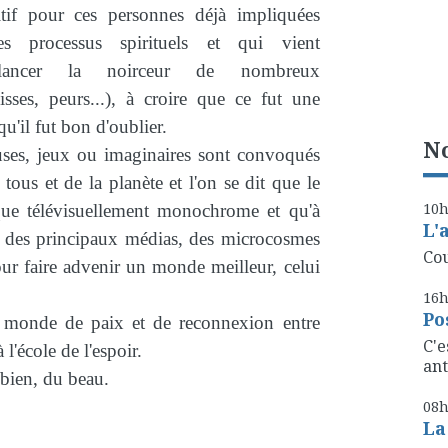
itif pour ces personnes déjà impliquées
s processus spirituels et qui vient
balancer la noirceur de nombreux
sses, peurs...), à croire que ce fut une
u'il fut bon d'oublier.
No
euses, jeux ou imaginaires sont convoqués
ous et de la planète et l'on se dit que le
10
que télévisuellement monochrome et qu'à
L'
lle des principaux médias, des microcosmes
Cou
our faire advenir un monde meilleur, celui
16
Po
e monde de paix et de reconnexion entre
C'e
 l'école de l'espoir.
ant
 bien, du beau.
08
La