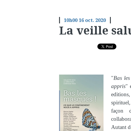
10h00
16
oct. 2020
La veille sal
"
Bas les
appris
" 
editions,
spiritue
façon 
collabora
Autant d