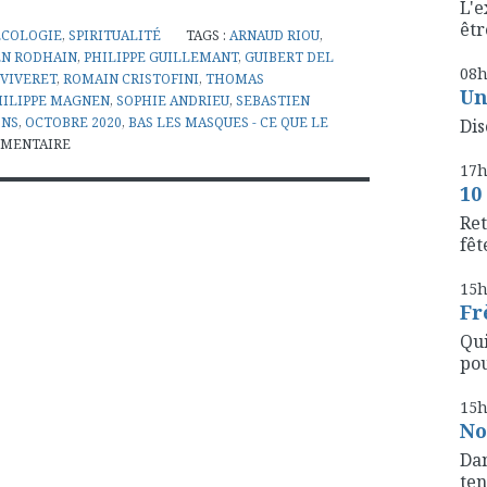
L'e
êtr
ECOLOGIE
,
SPIRITUALITÉ
TAGS :
ARNAUD RIOU
,
EN RODHAIN
,
PHILIPPE GUILLEMANT
,
GUIBERT DEL
08
 VIVERET
,
ROMAIN CRISTOFINI
,
THOMAS
Un
HILIPPE MAGNEN
,
SOPHIE ANDRIEU
,
SEBASTIEN
ONS
,
OCTOBRE 2020
,
BAS LES MASQUES - CE QUE LE
Dis
MENTAIRE
17
10
Ret
fête
15
Fr
Qui
pou
15
No
Dan
ten