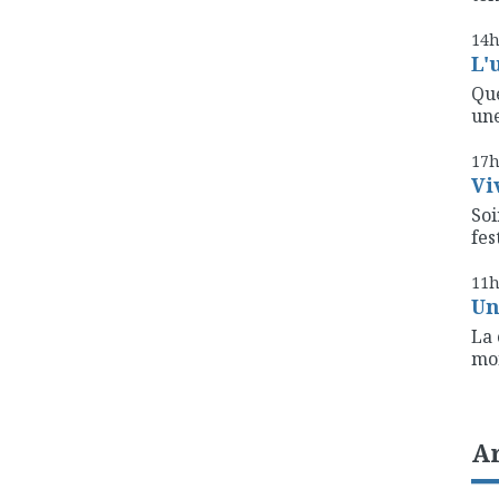
14
L'
Que
une
17
Vi
Soi
fest
11
Un
La 
mon
A