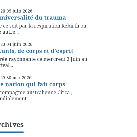
h28
05
juin 2026
universalité du trauma
 ce soit par la respiration Rebirth ou
 autre...
h23
04
juin 2026
vants, de corps et d'esprit
rée rayonnante ce mercredi 3 Juin au
ival...
h55
30
mai 2026
e nation qui fait corps
compagnie australienne Circa ,
dialement...
rchives