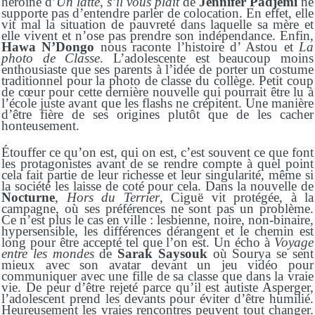
héroïne d’
Un latte, s’il vous plaît
de
Jennifer Padjemi
ne
supporte pas d’entendre parler de colocation. En effet, elle
vit mal la situation de pauvreté dans laquelle sa mère et
elle vivent et n’ose pas prendre son indépendance. Enfin,
Hawa N’Dongo
nous raconte l’histoire d’ Astou et
La
photo de Classe
. L’adolescente est beaucoup moins
enthousiaste que ses parents à l’idée de porter un costume
traditionnel pour la photo de classe du collège. Petit coup
de cœur pour cette dernière nouvelle qui pourrait être lu à
l’école juste avant que les flashs ne crépitent. Une manière
d’être fière de ses origines plutôt que de les cacher
honteusement.
Étouffer ce qu’on est, qui on est, c’est souvent ce que font
les protagonistes avant de se rendre compte à quel point
cela fait partie de leur richesse et leur singularité, même si
la société les laisse de coté pour cela. Dans la nouvelle de
Nocturne
,
Hors du Terrier
, Ciguë vit protégée, à la
campagne, où ses préférences ne sont pas un problème.
Ce n’est plus le cas en ville : lesbienne, noire, non-binaire,
hypersensible, les différences dérangent et le chemin est
long pour être accepté tel que l’on est. Un écho à
Voyage
entre les mondes
de
Sarak Saysouk
où Sourya se sent
mieux avec son avatar devant un jeu vidéo pour
communiquer avec une fille de sa classe que dans la vraie
vie. De peur d’être rejeté parce qu’il est autiste Asperger,
l’adolescent prend les devants pour éviter d’être humilié.
Heureusement les vraies rencontres peuvent tout changer.