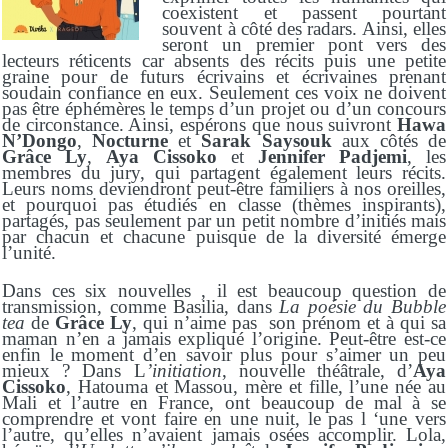
coexistent et passent pourtant
souvent à côté des radars. Ainsi, elles
seront un premier pont vers des
lecteurs réticents car absents des récits puis une petite
graine pour de futurs écrivains et écrivaines prenant
soudain confiance en eux. Seulement ces voix ne doivent
pas être éphémères le temps d’un projet ou d’un concours
de circonstance. Ainsi, espérons que nous suivront
H
awa
N’Dongo
,
Nocturne
et
Sarak Saysouk
aux côtés de
Grâce Ly
,
Aya Cissoko
et
Jennifer Padjemi
, les
membres du jury, qui partagent également leurs récits.
Leurs noms deviendront peut-être familiers à nos oreilles,
et pourquoi pas étudiés en classe (thèmes inspirants),
partagés, pas seulement par un petit nombre d’initiés mais
par chacun et chacune puisque de la diversité émerge
l’unité.
Dans ces six nouvelles , il est beaucoup question de
transmission, comme Basilia, dans
La poésie du
Bub
b
le
tea
de
Grâce Ly
, qui n’aime pas son prénom et à qui sa
maman n’en a jamais expliqué l’origine. Peut-être est-ce
enfin le moment d’en savoir plus pour s’aimer un peu
mieux ? Dans L
’initiation
, nouvelle théâtrale, d’
Aya
Cissoko
, Hatouma et Massou, mère et fille, l’une née au
Mali et l’autre en France, ont beaucoup de mal à se
comprendre et vont faire en une nuit, le pas l ‘une vers
l’autre, qu’elles n’avaient jamais osées accomplir. Lola,