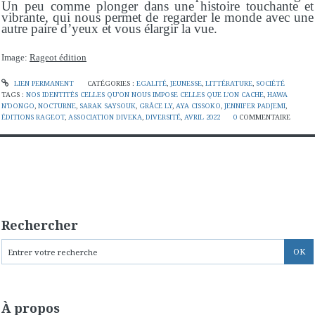
Un peu comme plonger dans une histoire touchante et
vibrante, qui nous permet de regarder le monde avec une
autre paire d’yeux et vous élargir la vue.
Image:
Rageot édition
LIEN PERMANENT
CATÉGORIES :
EGALITÉ
,
JEUNESSE
,
LITTÉRATURE
,
SOCIÉTÉ
TAGS :
NOS IDENTITÉS CELLES QU’ON NOUS IMPOSE CELLES QUE L’ON CACHE
,
HAWA
N’DONGO
,
NOCTURNE
,
SARAK SAYSOUK
,
GRÂCE LY
,
AYA CISSOKO
,
JENNIFER PADJEMI
,
ÉDITIONS RAGEOT
,
ASSOCIATION DIVEKA
,
DIVERSITÉ
,
AVRIL 2022
0
COMMENTAIRE
Rechercher
À propos