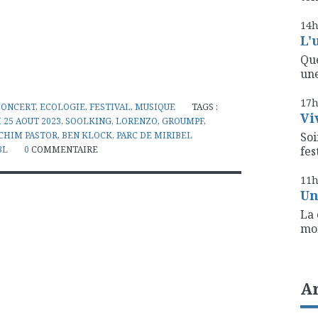
14
L'
Que
une
17
CONCERT
,
ECOLOGIE
,
FESTIVAL
,
MUSIQUE
TAGS :
Vi
 25 AOUT 2023
,
SOOLKING
,
LORENZO
,
GROUMPF
,
CHIM PASTOR
,
BEN KLOCK
,
PARC DE MIRIBEL
Soi
3L
0
COMMENTAIRE
fest
11
Un
La 
mon
A