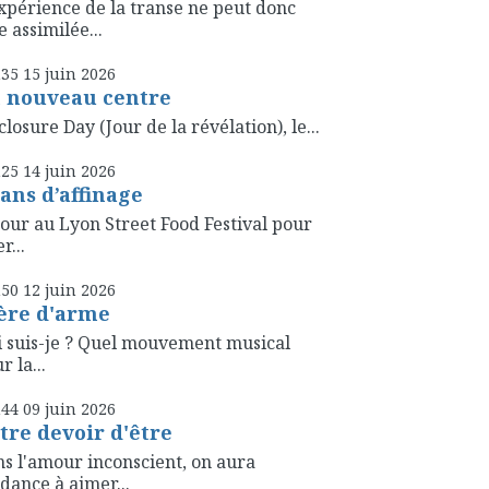
xpérience de la transe ne peut donc
e assimilée...
h35
15
juin 2026
 nouveau centre
closure Day (Jour de la révélation), le...
h25
14
juin 2026
 ans d’affinage
our au Lyon Street Food Festival pour
r...
h50
12
juin 2026
ère d'arme
 suis-je ? Quel mouvement musical
r la...
h44
09
juin 2026
tre devoir d'être
s l'amour inconscient, on aura
dance à aimer...