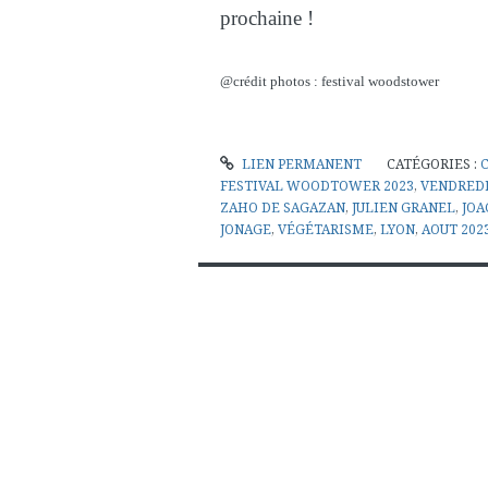
prochaine !
@crédit photos : festival woodstower
LIEN PERMANENT
CATÉGORIES :
FESTIVAL WOODTOWER 2023
,
VENDREDI
ZAHO DE SAGAZAN
,
JULIEN GRANEL
,
JOA
JONAGE
,
VÉGÉTARISME
,
LYON
,
AOUT 202