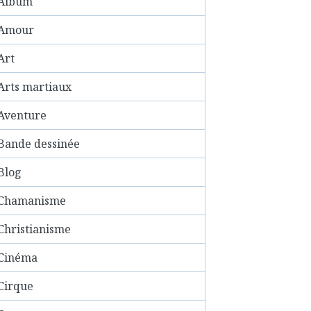
Album
Amour
Art
Arts martiaux
Aventure
Bande dessinée
Blog
Chamanisme
Christianisme
Cinéma
Cirque