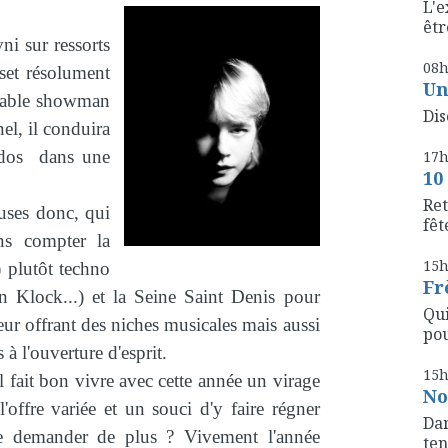
L'e
êtr
vni sur ressorts
08
set résolument
Un
ritable showman
Dis
nel, il conduira
ados dans une
17
10
Ret
euses donc, qui
fête
ans compter la
15
 plutôt techno
Fr
en Klock...) et la Seine Saint Denis pour
Qui
eur offrant des niches musicales mais aussi
pou
 à l'ouverture d'esprit.
15
l fait bon vivre avec cette année un virage
No
'offre variée et un souci d'y faire régner
Dan
ue demander de plus ? Vivement l'année
ten