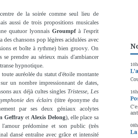
icentre de la soirée comme seul lieu de
ais aussi de trois propositions musicales
jeune quatuor lyonnais
Groumpf
à l'esprit
a des chansons pop légères acidulées avec
No
ssions et boîte à rythme) bien groovy. On
as se prendre au sérieux mais d'ambiancer
10
 transe hypnotique.
L'
, toute auréolée du statut d'étoile montante
Cou
sur un nombre impressionnant de dates,
ons aux déjà cultes singles
Tristesse, Les
16
Po
ymphonie des éclairs
(titre éponyme du
C'e
uement par ses deux géniaux acolytes
ant
m Geffray
et
Alexis Delong
), elle place sa
08
 l'amour prédomine et son public (très
La
inal dansé entraîne avec grâce et intensité