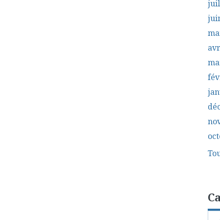
jui
jui
ma
avr
ma
fév
jan
dé
no
oct
Tou
Ca