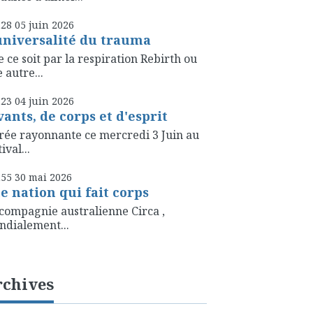
h28
05
juin 2026
universalité du trauma
 ce soit par la respiration Rebirth ou
 autre...
h23
04
juin 2026
vants, de corps et d'esprit
rée rayonnante ce mercredi 3 Juin au
ival...
h55
30
mai 2026
e nation qui fait corps
compagnie australienne Circa ,
dialement...
rchives