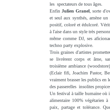
les spectateurs de tous âges.
Enfin
Julien Granel
, sorte d'o
et seul aux synthés, amène un 
positif, coloré et édulcoré. Vé
à l'aise dans un style très person
même comme DJ, ses aficion
techno party explosive.
Trois graines d'artistes promett
se livrèrent corps et âme, s
troisième ambiance (woodstore)
(Eclair fifi, Joachim Pastor, B
vraiment brasser les publics en l
des passerelles insolites propices
Un festival à taille humaine où i
alimentaire 100% végétarien à l
paix, partage et tolérance. Q