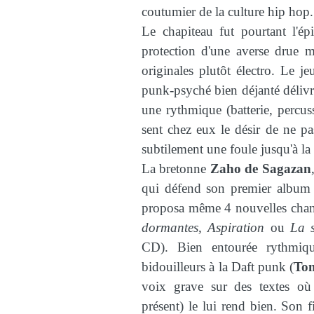
coutumier de la culture hip hop.
Le chapiteau fut pourtant l'ép
protection d'une averse drue m
originales plutôt électro. Le 
punk-psyché bien déjanté délivr
une rythmique (batterie, percu
sent chez eux le désir de ne p
subtilement une foule jusqu'à la
La bretonne
Zaho de Sagazan
qui défend son premier album 
proposa même 4 nouvelles chans
dormantes, Aspiration
ou
La s
CD). Bien entourée rythmiq
bidouilleurs à la Daft punk (
To
voix grave sur des textes où
présent) le lui rend bien. Son f