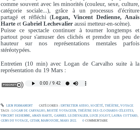
comme souvent avec les minorités (couleur, sexe, culture,
catégorie sociale...), grâce à un processus d'écriture
partagé et réfléchi (
Logan, Vincent Dedienne, Anaïs
Harte
et
Gabriel Lechevalier
aussi metteur-en-scène).
Puisse ce spectacle continuer à tourner longtemps et
partout pour s'amuser des clichés et prendre un peu de
hauteur sur nos représentations mentales parfois
stéréotypées.
Entretien (10 min) avec Logan de Carvalho suite à la
représentation du 19 Mars :
LIEN PERMANENT
CATÉGORIES :
ENTRETIEN AUDIO
,
SOCIÉTÉ
,
THÉÂTRE
,
VOYAGE
TAGS :
LOGAN DE CARVALHO
,
MOITIÉ VOYAGEUR
,
THÉÂTRE DES CLOCHARDS CÉLESTES
,
VINCENT DEDIENNE
,
ANAÏS HARTE
,
GABRIEL LECHEVALIER
,
LUCIE JOLIOT
,
LAURA COTTARD
,
GENS DU VOYAGE
,
GITAN
,
MANOUCHE
,
MARS 2022.
0
COMMENTAIRE