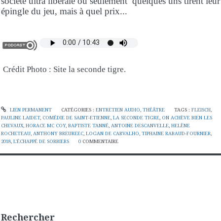
société ultra libérale où seulement quelques uns tirent leur
épingle du jeu, mais à quel prix...
Crédit Photo : Site la seconde tigre.
LIEN PERMANENT
CATÉGORIES :
ENTRETIEN AUDIO
,
THÉÂTRE
TAGS :
FLEISCH
,
PAULINE LAIDET
,
COMÉDIE DE SAINT-ETIENNE
,
LA SECONDE TIGRE
,
ON ACHÈVE BIEN LES
CHEVAUX
,
HORACE MC COY
,
BAPTISTE TANNÉ
,
ANTOINE DESCANVELLE
,
HELÈNE
ROCHETEAU
,
ANTHONY BREUREEC
,
LOGAN DE CARVALHO
,
TIPHAINE RABAUD-FOURNIER
,
2018
,
L'ÉCHAPPÉ DE SORBIERS
0
COMMENTAIRE
Rechercher