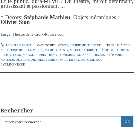
Et le public, qu’a-
t-
il vu ? Du théâtre, miroir déformant,
grossissant et passionnant ...
* Décors:
Stéphanie Mathieu
, Objets mécaniques :
Olivier Sion
Image:
T
héâtre de la Croix-Rousse.com
LIEN PERMANENT
CATÉGORIES :
CONTE
,
FÉMINISME
,
THÉÂTRE
TAGS :
BLANCHE-
NEIGE
,
HISTOIRE D’UN PRINCE
,
MARIE DILASSER
,
MICHEL RASKINE
,
THÉÂTRE DE LA CROIX-
ROUSSE
,
LYON
,
MAGALI BONNAT
,
RÉMY FOMBARON
,
ALEXANDRE BAZAN
,
STÉPHANIE
MATHIEU
,
OLIVIER SION
,
FRÈRES GRIMM
,
WALT DISNEY
,
OCTOBRE 2024
0
COMMENTAIRE
Rechercher