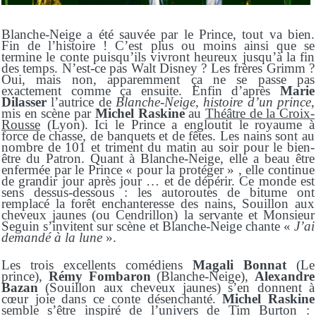
Blanche-Neige a été sauvée par le Prince, tout va bien.
Fin de l’histoire ! C’est plus ou moins ainsi que se
termine le conte puisqu’ils vivront heureux jusqu’à la fin
des temps. N’est-ce pas
Walt Disney
? Les frères
Grimm
?
Oui, mais non, apparemment ça ne se passe pas
exactement comme ça ensuite. Enfin d’après
Marie
Dilasser
l’autrice de
Blanche-Neige, histoire d’un princ
e
,
mis en scène par
Michel Raskine
au
T
héâtre de la Croix-
Rousse
(Lyon).
Ici le Prince a engloutit le royaume à
force de chasse, de banquets et de fêtes. Les nains sont au
nombre de 101
et
triment du matin au soir
pour le bien-
être du Patron
. Quant à Blanche-Neige, elle a beau être
enfermée par le Prince « pour la protéger » , elle continue
de grandir jour après jour …
et de dépérir.
Ce monde est
sens dessus-dessous : les autoroutes de bitume ont
remplacé la forêt enchanteresse des nains, Souillon
aux
cheveux jaunes
(ou Cendrillon) la servante et Monsieur
Seguin s’invitent sur scène et Blanche-Neige chante «
J’ai
demandé à la lune
».
Les trois
excellents
comédiens
Magali Bonnat
(Le
prince),
Rémy Fombaron
(Blanche-Neige),
Alexandre
Bazan
(Souillon aux cheveux jaunes)
s’en donnent à
cœur joie dans ce conte désenchanté.
Michel Raskine
semble s’être inspiré de l’univers de Tim Burton :