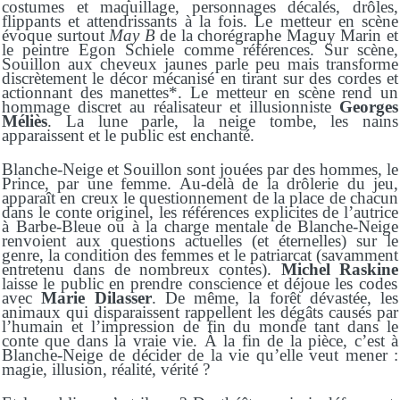
costumes et maquillage, personnages décalés, drôles,
flippants et attendrissants à la fois.
Le metteur en scène
évoque surtout
May B
de
la chorégraphe
Maguy Marin et
le peintre Egon Schiele
comme références
.
Sur scène,
Souillon
aux cheveux jaunes
parle peu mais transforme
discrètement le décor
mécanisé
en tirant sur des cordes et
actionnant
des manettes*.
Le metteur en scène rend un
hommage discret au réalisateur et illusionniste
Georges
Méliès
.
La lune parle, la neige tombe, les nains
apparaissent et le public est enchanté.
Blanche-Neige et Souillon sont jouées par des hommes, le
Prince, par une femme. Au-delà de la drôlerie du jeu,
apparaît en creux le questionnement de la place de chacun
dans le conte originel, les références explicites de l’autrice
à Barbe-Bleue ou à la charge mentale de Blanche-Neige
renvoient aux questions actuelles (et éternelles) sur le
genre, la condition des femmes et
le
patriarcat
(savamment
entretenu dans de nombreux contes).
Michel Raskine
laisse le public en prendre conscience et déjoue les codes
avec
Marie Dilasser
. De même, la forêt dévastée, les
animaux qui disparaissent rappellent les dégâts causés par
l’humain et l’impression de fin du monde tant dans le
conte que dans la vraie vie.
À la fin de la pièce, c’est à
Blanche-Neige de décider de la vie qu’elle veut mener :
magie, illusion, réalité,
vérité
?