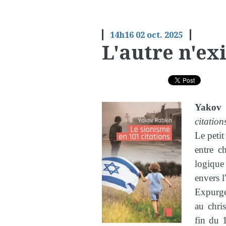
14h16
02
oct. 2025
L'autre n'exi
Yakov
citation
Le petit
entre c
logique 
envers l
Expurgé
au chri
fin du 