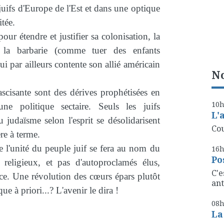
juifs d'Europe de l'Est et dans une optique
itée.
pour étendre et justifier sa colonisation, la
 la barbarie (comme tuer des enfants
qui par ailleurs contente son allié américain
No
ascisante sont des dérives prophétisées en
10
e politique sectaire. Seuls les juifs
L'
 judaïsme selon l'esprit se désolidarisent
Cou
re à terme.
ue l'unité du peuple juif se fera au nom du
16
Po
religieux, et pas d'autoproclamés élus,
C'e
ce. Une révolution des cœurs épars plutôt
ant
 à priori...? L'avenir le dira !
08
La