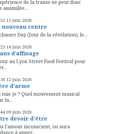
xpérience de la transe ne peut donc
e assimilée...
h35
15
juin 2026
 nouveau centre
closure Day (Jour de la révélation), le...
h25
14
juin 2026
 ans d’affinage
our au Lyon Street Food Festival pour
r...
h50
12
juin 2026
ère d'arme
 suis-je ? Quel mouvement musical
r la...
h44
09
juin 2026
tre devoir d'être
s l'amour inconscient, on aura
dance à aimer...