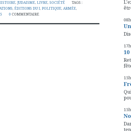
L'e
HISTOIRE
,
JUDAISME
,
LIVRE
,
SOCIÉTÉ
TAGS :
êtr
TATIONS
,
ÉDITIONS DU I
,
POLITIQUE
,
ARMÉE
,
5
0
COMMENTAIRE
08
Un
Dis
17
10
Ret
fête
15
Fr
Qui
pou
15
No
Dan
ten