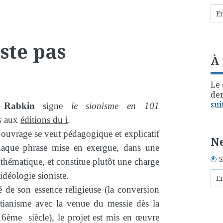
ste pas
À
Le 
der
sui
 Rabkin
signe
le sionisme en 101
s
aux
éditions du i
.
 ouvrage se veut pédagogique et explicatif
Ne
haque phrase mise en exergue, dans une
S
thématique, et constitue plutôt une charge
'idéologie sioniste.
 de son essence religieuse (la conversion
stianisme avec la venue du messie dès la
16ème siècle), le projet est mis en œuvre