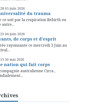
h28
05
juin 2026
universalité du trauma
 ce soit par la respiration Rebirth ou
 autre...
h23
04
juin 2026
vants, de corps et d'esprit
rée rayonnante ce mercredi 3 Juin au
ival...
h55
30
mai 2026
e nation qui fait corps
compagnie australienne Circa ,
dialement...
rchives