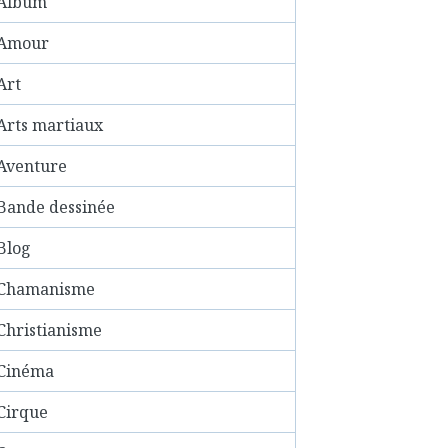
Album
Amour
Art
Arts martiaux
Aventure
Bande dessinée
Blog
Chamanisme
Christianisme
Cinéma
Cirque