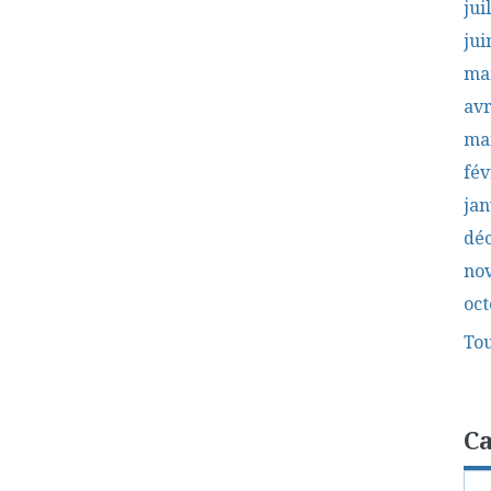
jui
jui
ma
avr
ma
fév
jan
dé
no
oct
Tou
Ca