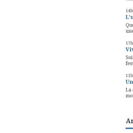
14
L'
Que
une
17
Vi
Soi
fest
11
Un
La 
mon
A