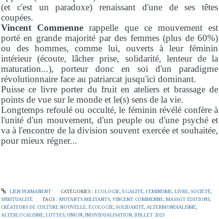
(et c'est un paradoxe) renaissant d'une de ses têtes
coupées.
Vincent Commenne
rappelle que ce mouvement est
porté en grande majorité par des femmes (plus de 60%)
ou des hommes, comme lui, ouverts à leur féminin
intérieur (écoute, lâcher prise, solidarité, lenteur de la
maturation...), porteur donc en soi d'un paradigme
révolutionnaire face au patriarcat jusqu'ici dominant.
Puisse ce livre porter du fruit en ateliers et brassage de
points de vue sur le monde et le(s) sens de la vie.
Longtemps refoulé ou occulté, le féminin révélé confère à
l'unité d'un mouvement, d'un peuple ou d'une psyché et
va à l'encontre de la division souvent exercée et souhaitée,
pour mieux régner...
LIEN PERMANENT
CATÉGORIES :
ECOLOGIE
,
EGALITÉ
,
FÉMINISME
,
LIVRE
,
SOCIÉTÉ
,
SPIRITUALITÉ
TAGS :
MUTANTS MILITANTS
,
VINCENT COMMENNE
,
MASSOT ÉDITIONS
,
CRÉATEURS DE CULTURE NOUVELLE
,
ÉCOLOGIE
,
SOLIDARITÉ
,
ALTERMONDIALISME
,
ALTERLOCALISME
,
LUTTES
,
UNION
,
INDIVIDUALISATION
,
JUILLET 2023