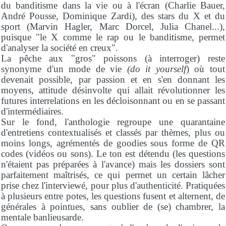
du banditisme dans la vie ou à l'écran (Charlie Bauer,
André Pousse, Dominique Zardi), des stars du X et du
sport (Marvin Hagler, Marc Dorcel, Julia Chanel...),
puisque "le X comme le rap ou le banditisme, permet
d'analyser la société en creux".
La pêche aux "gros" poissons (à interroger) reste
synonyme d'un mode de vie
(do it yourself
) où tout
devenait possible, par passion et en s'en donnant les
moyens, attitude désinvolte qui allait révolutionner les
futures interrelations en les décloisonnant ou en se passant
d'intermédiaires.
Sur le fond, l'anthologie regroupe une quarantaine
d'entretiens contextualisés et classés par thèmes, plus ou
moins longs, agrémentés de goodies sous forme de QR
codes (vidéos ou sons). Le ton est détendu (les questions
n'étaient pas préparées à l'avance) mais les dossiers sont
parfaitement maîtrisés, ce qui permet un certain lâcher
prise chez l'interviewé, pour plus d'authenticité. Pratiquées
à plusieurs entre potes, les questions fusent et alternent, de
générales à pointues, sans oublier de (se) chambrer, la
mentale banlieusarde.