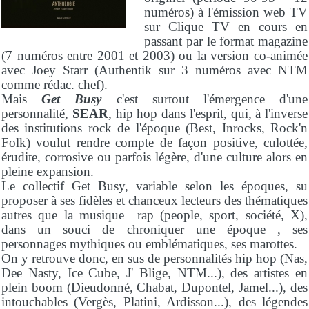
numéros) à l'émission web TV
sur Clique TV en cours en
passant par le format magazine
(7 numéros entre 2001 et 2003) ou la version co-animée
avec Joey Starr (Authentik sur 3 numéros avec NTM
comme rédac. chef).
Mais
Get Busy
c'est surtout l'émergence d'une
personnalité,
SEAR
, hip hop dans l'esprit, qui, à l'inverse
des institutions rock de l'époque (Best, Inrocks, Rock'n
Folk) voulut rendre compte de façon positive, culottée,
érudite, corrosive ou parfois légère, d'une culture alors en
pleine expansion.
Le collectif Get Busy, variable selon les époques, su
proposer à ses fidèles et chanceux lecteurs des thématiques
autres que la musique rap (people, sport, société, X),
dans un souci de chroniquer une époque , ses
personnages mythiques ou emblématiques, ses marottes.
On y retrouve donc, en sus de personnalités hip hop (Nas,
Dee Nasty, Ice Cube, J' Blige, NTM...), des artistes en
plein boom (Dieudonné, Chabat, Dupontel, Jamel...), des
intouchables (Vergès, Platini, Ardisson...), des légendes