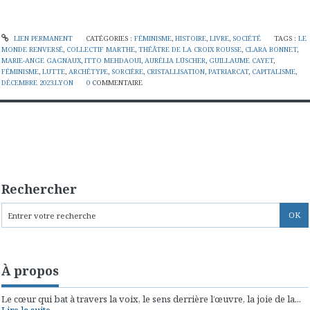
LIEN PERMANENT
CATÉGORIES :
FÉMINISME
,
HISTOIRE
,
LIVRE
,
SOCIÉTÉ
TAGS :
LE
MONDE RENVERSÉ
,
COLLECTIF MARTHE
,
THÉÂTRE DE LA CROIX ROUSSE
,
CLARA BONNET
,
MARIE-ANGE GAGNAUX
,
ITTO MEHDAOUI
,
AURÉLIA LÜSCHER
,
GUILLAUME CAYET
,
FÉMINISME
,
LUTTE
,
ARCHÉTYPE
,
SORCIÈRE
,
CRISTALLISATION
,
PATRIARCAT
,
CAPITALISME
,
DÉCEMBRE 2023.LYON
0
COMMENTAIRE
Rechercher
À propos
Le cœur qui bat à travers la voix, le sens derrière l’œuvre, la joie de la...