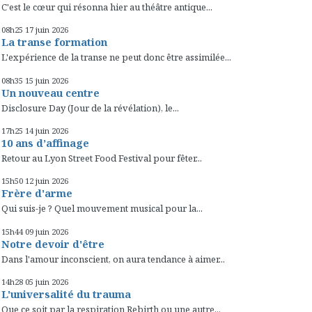
C'est le cœur qui résonna hier au théâtre antique...
08h25
17
juin 2026
La transe formation
L'expérience de la transe ne peut donc être assimilée...
08h35
15
juin 2026
Un nouveau centre
Disclosure Day (Jour de la révélation), le...
17h25
14
juin 2026
10 ans d’affinage
Retour au Lyon Street Food Festival pour fêter...
15h50
12
juin 2026
Frère d'arme
Qui suis-je ? Quel mouvement musical pour la...
15h44
09
juin 2026
Notre devoir d'être
Dans l'amour inconscient, on aura tendance à aimer...
14h28
05
juin 2026
L'universalité du trauma
Que ce soit par la respiration Rebirth ou une autre...