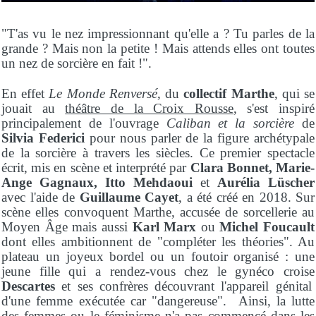
"T'as vu le nez impressionnant qu'elle a ? Tu parles de la
grande ? Mais non la petite ! Mais attends elles ont toutes
un nez de sorcière en fait !".
En effet
Le Monde Renversé
, du
collectif Marthe
, qui se
jouait au
théâtre de la Croix Rousse
, s'est inspiré
principalement de l'ouvrage
Caliban et la sorcière
de
Silvia Federici
pour nous parler de la figure archétypale
de la sorcière à travers les siècles. Ce premier spectacle
écrit, mis en scène et interprété par
Clara Bonnet, Marie-
Ange Gagnaux, Itto Mehdaoui
et
Aurélia Lüscher
avec l'aide de
Guillaume Cayet
, a été créé en 2018. Sur
scène elles convoquent Marthe, accusée de sorcellerie au
Moyen Âge mais aussi
Karl Marx
ou
Michel Foucault
dont elles ambitionnent de "compléter les théories". Au
plateau un joyeux bordel ou un foutoir organisé : une
jeune fille qui a rendez-vous chez le gynéco croise
Descartes
et ses confrères découvrant l'appareil génital
d'une femme exécutée car "dangereuse". Ainsi, la lutte
des femmes ou le féminisme n'a pas commencé dans les