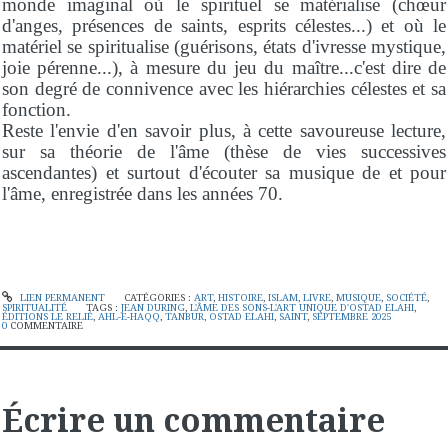
monde imaginal où le spirituel se matérialise (chœur
d'anges, présences de saints, esprits célestes...) et où le
matériel se spiritualise (guérisons, états d'ivresse mystique,
joie pérenne...), à mesure du jeu du maître...c'est dire de
son degré de connivence avec les hiérarchies célestes et sa
fonction.
Reste l'envie d'en savoir plus, à cette savoureuse lecture,
sur sa théorie de l'âme (thèse de vies successives
ascendantes) et surtout d'écouter sa musique de et pour
l'âme, enregistrée dans les années 70.
LIEN PERMANENT
CATÉGORIES :
ART
,
HISTOIRE
,
ISLAM
,
LIVRE
,
MUSIQUE
,
SOCIÉTÉ
,
SPIRITUALITÉ
TAGS :
JEAN DURING
,
L'ÂME DES SONS-L'ART UNIQUE D'OSTAD ELAHI
,
ÉDITIONS LE RELIÉ
,
AHL-E-HAQQ
,
TANBUR
,
OSTAD ELAHI
,
SAINT
,
SEPTEMBRE 2025
0
COMMENTAIRE
Écrire un commentaire