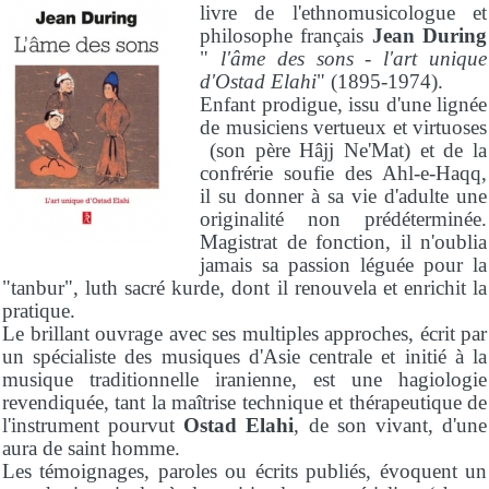
livre de l'ethnomusicologue et
philosophe français
Jean During
"
l'âme des sons - l'art unique
d'Ostad Elahi
" (1895-1974).
Enfant prodigue, issu d'une lignée
de musiciens vertueux et virtuoses
(son père Hâjj Ne'Mat) et de la
confrérie soufie des Ahl-e-Haqq,
il su donner à sa vie d'adulte une
originalité non prédéterminée.
Magistrat de fonction, il n'oublia
jamais sa passion léguée pour la
"tanbur", luth sacré kurde, dont il renouvela et enrichit la
pratique.
Le brillant ouvrage avec ses multiples approches, écrit par
un spécialiste des musiques d'Asie centrale et initié à la
musique traditionnelle iranienne, est une hagiologie
revendiquée, tant la maîtrise technique et thérapeutique de
l'instrument pourvut
Ostad Elahi
, de son vivant, d'une
aura de saint homme.
Les témoignages, paroles ou écrits publiés, évoquent un