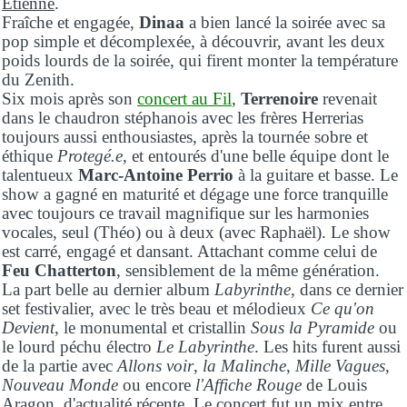
Etienne
.
Fraîche et engagée,
Dinaa
a bien lancé la soirée avec sa
pop simple et décomplexée, à découvrir, avant les deux
poids lourds de la soirée, qui firent monter la température
du Zenith.
Six mois après son
concert au Fil
,
Terrenoire
revenait
dans le chaudron stéphanois avec les frères Herrerias
toujours aussi enthousiastes, après la tournée sobre et
éthique
Protegé.e
, et entourés d'une belle équipe dont le
talentueux
Marc-Antoine Perrio
à la guitare et basse. Le
show a gagné en maturité et dégage une force tranquille
avec toujours ce travail magnifique sur les harmonies
vocales, seul (Théo) ou à deux (avec Raphaël). Le show
est carré, engagé et dansant. Attachant comme celui de
Feu Chatterton
, sensiblement de la même génération.
La part belle au dernier album
Labyrinthe
, dans ce dernier
set festivalier, avec le très beau et mélodieux
Ce qu'on
Devient
, le monumental et cristallin
Sous la Pyramide
ou
le lourd péchu électro
Le Labyrinthe
. Les hits furent aussi
de la partie avec
Allons voir
,
la Malinche
,
Mille Vagues
,
Nouveau Monde
ou encore
l'Affiche Rouge
de Louis
Aragon, d'actualité récente. Le concert fut un mix entre