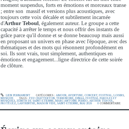
moment suspendus, forts en émotions et morceaux transe
; entre son massif et versions plus acoustiques, avec
toujours cette voix décalée et subtilement incarnée
d'
Arthur Teboul
, également auteur. Le groupe a cette
capacité à arrêter le temps et nous offrir des instants de
grâce parce qu'il donne et se donne beaucoup mais aussi
en proposant un univers en phase avec l'époque, avec des
thématiques et des mots qui résonnent profondément en
soi. Ils sont vrais, tout simplement, authentiques en
émotions et engagement...ligne directrice de cette soirée
de clôture.
LIEN PERMANENT
CATÉGORIES :
AMOUR
,
AVENTURE
,
CONCERT
,
FESTIVAL
,
LOISIRS
,
MUSIQUE
TAGS :
FEU CHATTERTON
,
TERRENOIRE
,
DINAA
,
FESTIVAL PAROLES ET
MUSIQUES
,
ZÉNITH DE SAINT-ETIENNE
,
MARC-ANTOINE PERRIO
,
ARTHUR TEBOUL
,
PROTÉGÉ.E
,
LABYRINTHE
,
MAISON VIDE
,
SAINT-ETIENNE
,
MAI 2026
0
COMMENTAIRE