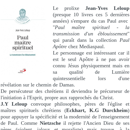
Le prolixe
Jean-Yves Leloup
(presque 10 livres ces 5 dernières
années) s'empare du cas Paul avec
"
Paul maître spirituel - la
transmission d'un éblouissement
"
qui paraît dans la collection
Paul
Apôtre
chez Mediaspaul.
Le personnage est intéressant car il
est le seul Apôtre à ne pas avoir
connu Jésus physiquement mais en
sa qualité de Lumière
quintessentielle lors d'une
révélation sur le chemin de Damas.
De persécuteur des chrétiens il deviendra le précurseur de
l'initiation à l'Esprit, propre aux rapprochés du Christ.
J.Y Leloup
convoque philosophes, pères de l'église et
maîtres spirituels chrétiens (
Eckhart, K.G Durckheim
)
pour appuyer la spécificité et la modernité de l'enseignement
de Paul. Comme
Nietzsche
il rejette l'Ancien Dieu de ses
pères (violent, jaloux et moraliste) mais trouve, à la