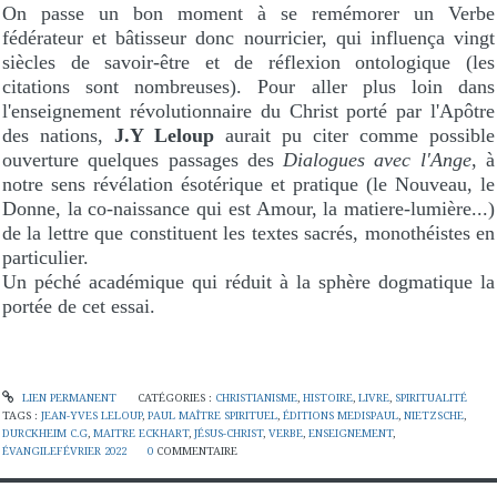
On passe un bon moment à se remémorer un Verbe
fédérateur et bâtisseur donc nourricier, qui influença vingt
siècles de savoir-être et de réflexion ontologique (les
citations sont nombreuses). Pour aller plus loin dans
l'enseignement révolutionnaire du Christ porté par l'Apôtre
des nations,
J.Y Leloup
aurait pu citer comme possible
ouverture quelques passages des
Dialogues avec l'Ange
, à
notre sens révélation ésotérique et pratique (le Nouveau, le
Donne, la co-naissance qui est Amour, la matiere-lumière...)
de la lettre que constituent les textes sacrés, monothéistes en
particulier.
Un péché académique qui réduit à la sphère dogmatique la
portée de cet essai.
LIEN PERMANENT
CATÉGORIES :
CHRISTIANISME
,
HISTOIRE
,
LIVRE
,
SPIRITUALITÉ
TAGS :
JEAN-YVES LELOUP
,
PAUL MAÎTRE SPIRITUEL
,
ÉDITIONS MEDISPAUL
,
NIETZSCHE
,
DURCKHEIM C.G
,
MAITRE ECKHART
,
JÉSUS-CHRIST
,
VERBE
,
ENSEIGNEMENT
,
ÉVANGILEFÉVRIER 2022
0
COMMENTAIRE