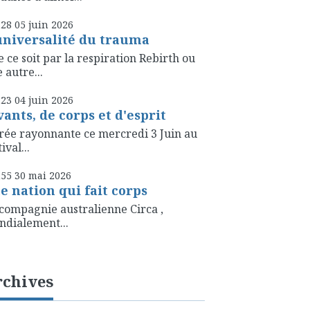
h28
05
juin 2026
universalité du trauma
 ce soit par la respiration Rebirth ou
 autre...
h23
04
juin 2026
vants, de corps et d'esprit
rée rayonnante ce mercredi 3 Juin au
ival...
h55
30
mai 2026
e nation qui fait corps
compagnie australienne Circa ,
dialement...
rchives