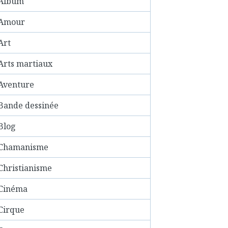
Album
Amour
Art
Arts martiaux
Aventure
Bande dessinée
Blog
Chamanisme
Christianisme
Cinéma
Cirque