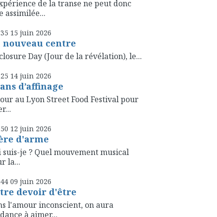
xpérience de la transe ne peut donc
e assimilée...
h35
15
juin 2026
 nouveau centre
closure Day (Jour de la révélation), le...
h25
14
juin 2026
 ans d’affinage
our au Lyon Street Food Festival pour
r...
h50
12
juin 2026
ère d'arme
 suis-je ? Quel mouvement musical
r la...
h44
09
juin 2026
tre devoir d'être
s l'amour inconscient, on aura
dance à aimer...