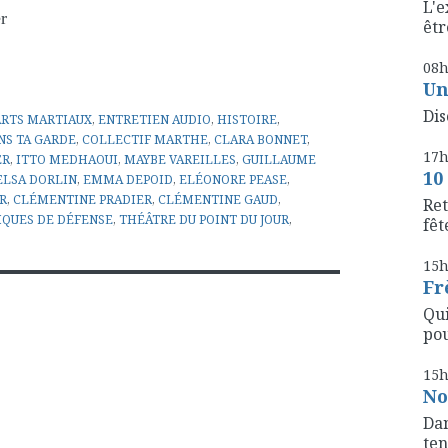
L'e
r
êtr
08
Un
Dis
ARTS MARTIAUX
,
ENTRETIEN AUDIO
,
HISTOIRE
,
NS TA GARDE
,
COLLECTIF MARTHE
,
CLARA BONNET
,
17
ER
,
ITTO MEDHAOUI
,
MAYBE VAREILLES
,
GUILLAUME
10
ELSA DORLIN
,
EMMA DEPOID
,
ELÉONORE PEASE
,
R
,
CLÉMENTINE PRADIER
,
CLÉMENTINE GAUD
,
Ret
QUES DE DÉFENSE
,
THÉÂTRE DU POINT DU JOUR
,
fête
15
Fr
Qui
pou
15
No
Dan
ten