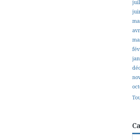
jui
jui
ma
avr
ma
fév
jan
dé
no
oct
Tou
Ca