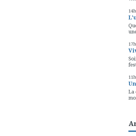
14
L'
Que
une
17
Vi
Soi
fest
11
Un
La 
mon
A