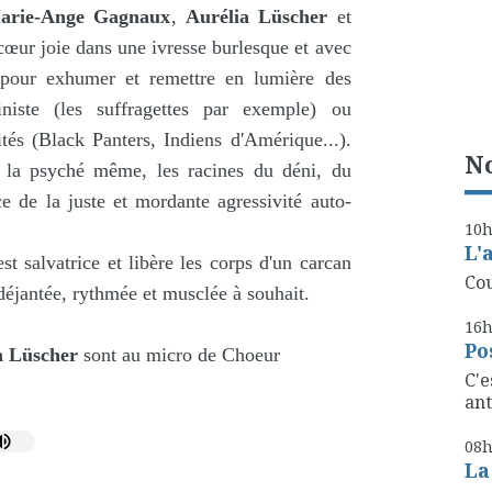
arie-Ange Gagnaux
,
Aurélia Lüscher
et
 cœur joie dans une ivresse burlesque et avec
pour exhumer et remettre en lumière des
ministe (les suffragettes par exemple) ou
tés (Black Panters, Indiens d'Amérique...).
No
ns la psyché même, les racines du déni, du
e de la juste et mordante agressivité auto-
10
L'
st salvatrice et libère les corps d'un carcan
Cou
éjantée, rythmée et musclée à souhait.
16
Po
a Lüscher
sont au micro de Choeur
C'e
ant
08
La