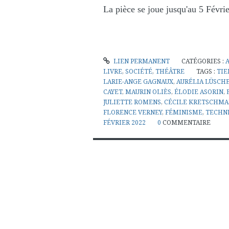
La pièce se joue jusqu'au 5 Févrie
LIEN PERMANENT
CATÉGORIES :
LIVRE
,
SOCIÉTÉ
,
THÉÂTRE
TAGS :
TIE
LARIE-ANGE GAGNAUX
,
AURÉLIA LÜSCH
CAYET
,
MAURIN OLIÈS
,
ÉLODIE ASORIN
,
JULIETTE ROMENS
,
CÉCILE KRETSCHMA
FLORENCE VERNEY
,
FÉMINISME
,
TECHNI
FÉVRIER 2022
0
COMMENTAIRE