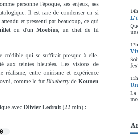
comme personne l'époque, ses enjeux, ses
14
tologique. Il est rare de condenser en si
L'
 attendu et pressenti par beaucoup, ce qui
Que
llet
ou d'un
Moebius
, un chef de fil
une
17
Vi
crédible qui se suffirait presque à elle-
Soi
é aux teintes bleutées. Les visions de
fest
 réalisme, entre onirisme et expérience
11
 ovni, comme le fut
Blueberry
de
Kounen
Un
La 
mon
nique avec
Olivier Ledroit
(22 min) :
A