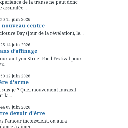
xpérience de la transe ne peut donc
e assimilée...
h35
15
juin 2026
 nouveau centre
closure Day (Jour de la révélation), le...
h25
14
juin 2026
 ans d’affinage
our au Lyon Street Food Festival pour
r...
h50
12
juin 2026
ère d'arme
 suis-je ? Quel mouvement musical
r la...
h44
09
juin 2026
tre devoir d'être
s l'amour inconscient, on aura
dance à aimer...