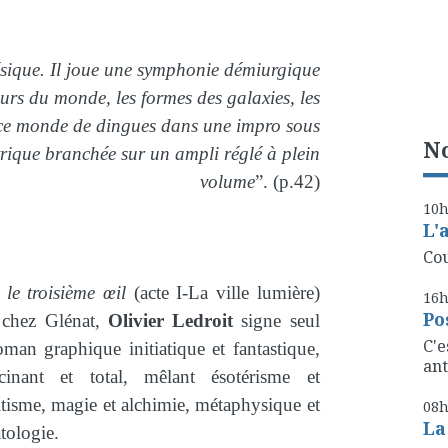
ésique. Il joue une symphonie démiurgique
urs du monde, les formes des galaxies, les
é ce monde de dingues dans une impro sous
No
trique branchée sur un ampli réglé à plein
volume
”. (p.42)
10
L'
Cou
c
le troisième œil
(acte I-La ville lumière)
16
Po
 chez Glénat,
Olivier Ledroit
signe seul
C'e
man graphique initiatique et fantastique,
ant
ucinant et total, mêlant ésotérisme et
tisme, magie et alchimie, métaphysique et
08
La
tologie.