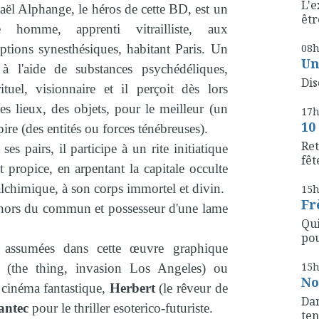
L'e
ël Alphange, le héros de cette BD, est un
êtr
e homme, apprenti vitrailliste, aux
ptions synesthésiques, habitant Paris. Un
08
Un
, à l'aide de substances psychédéliques,
Dis
tuel, visionnaire et il perçoit dès lors
des lieux, des objets, pour le meilleur (un
17
10
re (des entités ou forces ténébreuses).
Ret
s pairs, il participe à un rite initiatique
fête
 propice, en arpentant la capitale occulte
alchimique, à son corps immortel et divin.
15
Fr
n hors du commun et possesseur d'une lame
Qui
pou
t assumées dans cette œuvre graphique
15
(the thing, invasion Los Angeles) ou
No
 cinéma fantastique,
Herbert
(le rêveur de
Dan
antec
pour le thriller esoterico-futuriste.
ten