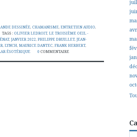
jui
jui
ma
BANDE DESSINÉE
,
CHAMANISME
,
ENTRETIEN AUDIO
,
avr
TAGS :
OLIVIER LEDROIT
,
LE TROISIÈME OEIL -
ma
LÉNAT
,
JANVIER 2022
,
PHILIPPE DRUILLET
,
JEAN-
ER
,
LYNCH
,
MAURICE DANTEC
,
FRANK HERBERT
,
fév
LAR ÉSOTÉRIQUE
0
COMMENTAIRE
jan
dé
no
oct
Tou
Ca