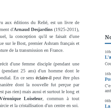
ru aux éditions du Relié, est un livre de
ement d'
Arnaud Desjardins
(1925-2011),
No
uel, la conception qu'il se faisait d'une
e sur le Bost, premier Ashram français et
ture de la transmission en France.
10
L'
Cou
 récit d'une femme disciple (pendant une
e (pendant 25 ans) d'un homme dont le
16
ndial. En ce sens
éclaire-il
peut être plus
Po
a manière dont la nouvelle fut perçue par
C'e
ant
st pas rien) mais aussi et surtout le long et
Véronique Loiseleur
, commun à tout
08
ircie et la cristallisation d'un centre en soi.
La