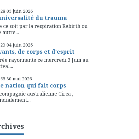
h28
05
juin 2026
universalité du trauma
 ce soit par la respiration Rebirth ou
 autre...
h23
04
juin 2026
vants, de corps et d'esprit
rée rayonnante ce mercredi 3 Juin au
ival...
h55
30
mai 2026
e nation qui fait corps
compagnie australienne Circa ,
dialement...
rchives