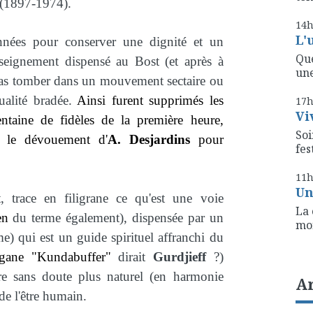
(1897-1974).
14
L'
onnées pour conserver une dignité et un
Que
enseignement dispensé au Bost (et après à
une
 pas tomber dans un mouvement sectaire ou
ualité bradée.
Ainsi furent supprimés les
17
Vi
ntaine de fidèles de la première heure,
Soi
t le dévouement d'
A. Desjardins
pour
fest
11
Un
t, trace en filigrane ce qu'est une voie
La 
en
du terme également), dispensée par un
mon
) qui est un guide spirituel affranchi du
rgane "Kundabuffer"
dirait
Gurdjieff
?)
e sans doute plus naturel (en harmonie
A
de l'être humain.