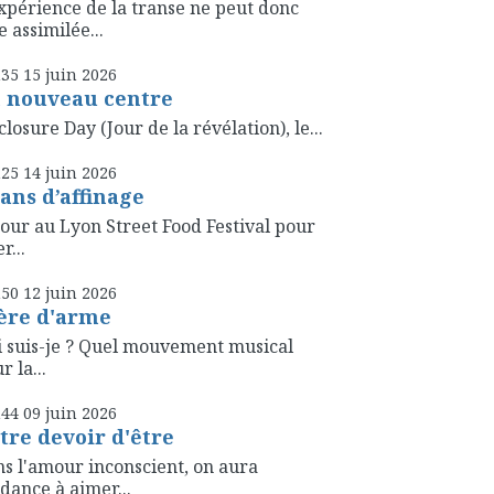
xpérience de la transe ne peut donc
e assimilée...
h35
15
juin 2026
 nouveau centre
closure Day (Jour de la révélation), le...
h25
14
juin 2026
 ans d’affinage
our au Lyon Street Food Festival pour
r...
h50
12
juin 2026
ère d'arme
 suis-je ? Quel mouvement musical
r la...
h44
09
juin 2026
tre devoir d'être
s l'amour inconscient, on aura
dance à aimer...