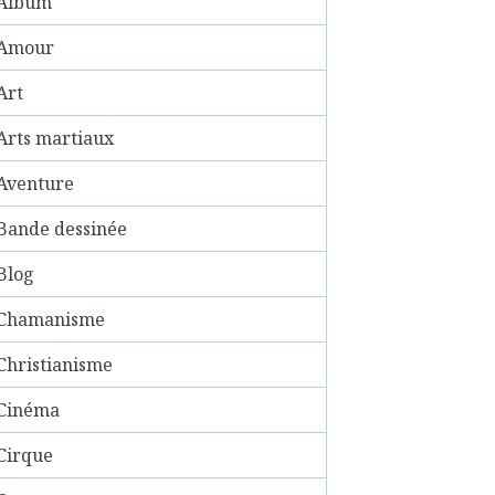
Album
Amour
Art
Arts martiaux
Aventure
Bande dessinée
Blog
Chamanisme
Christianisme
Cinéma
Cirque