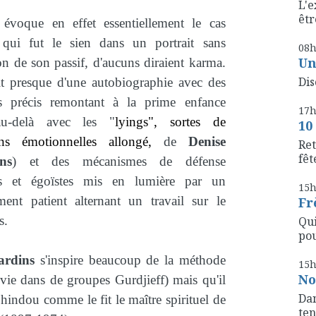
L'e
êtr
e évoque en effet essentiellement le cas
 qui fut le sien dans un portrait sans
08
Un
on de son passif, d'aucuns diraient karma.
Dis
rait presque d'une autobiographie avec des
s précis remontant à la prime enfance
17
au-delà avec les "
lyings", sortes de
10
ons émotionnelles allongé,
de
Denise
Ret
fête
ns
) et des mécanismes de défense
es et égoïstes mis en lumière par un
15
ent patient alternant un travail sur le
Fr
s.
Qui
pou
ardins
s'inspire beaucoup de la méthode
15
No
 vie dans de groupes Gurdjieff) mais qu'il
Dan
 hindou comme le fit le maître spirituel de
ten