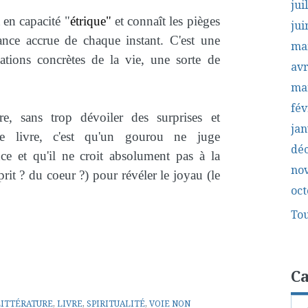
jui
en capacité "
étrique"
et connaît les pièges
jui
ance accrue de chaque instant. C'est une
ma
tuations concrètes de la vie, une sorte de
avr
ma
fév
e, sans trop dévoiler des surprises et
jan
 ce livre, c'est qu'un gourou ne juge
dé
ce et qu'il ne croit absolument pas à la
no
esprit ? du coeur ?) pour révéler le joyau (le
oct
Tou
Ca
LITTÉRATURE
,
LIVRE
,
SPIRITUALITÉ
,
VOIE NON