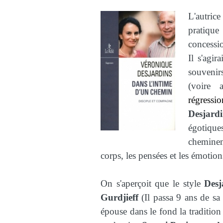
L'autric
pratique
concessi
Il s'agi
souvenir
(voire 
régressi
Desjardi
égotiqu
cheminem
corps, les pensées et les émotion
On s'aperçoit que le style
Desj
Gurdjieff
(Il passa 9 ans de sa
épouse dans le fond la tradition