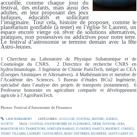
accueille, comme chaque jour du
festival, des enfants, mais aussi des
adultes, en leur proposant des jeux
ludiques, éducatifs et sollicitant
l’imaginaire. Tout cela, histoire de proposer, comme le
planétarium gonflable (à tester) en l’église St Laurent, un
espace encore vierge où rêver de solutions alternatives,
pratiques, non possessives ou addictives pour notre terre.
Le festival d’astronomie se termine demain avec la fête
Astro-Jeunes.
1 Chercheur au Laboratoire de Physique Subatomique et de
Cosmologie du CNRS.
2 Directrice de recherche CNRS en
hydroclimatologie.
3 Ingénieur de Chimie ParisTech, intégré au CEA
(Énergies Atomiques et Alternatives).
4 Mathématicien et membre de
l’Académie des Sciences.
5 Bureau d’études BCo2 Ingénierie,
spécialisé dans l’analyse des projets de transports (notamment).
6
Professeur honoraire en agriculture comparée et développement
agricole à l’AgroParisTech.
Photos: Festival d'Astronomie de Fleurance
LIEN PERMANENT
CATÉGORIES :
ECOLOGIE
,
FESTIVAL
,
NATURE
,
SCIENCE
,
SOCIÉTÉ
TAGS :
FESTIVAL D’ASTRONOMIE DE FLEURANCE
,
33ÈME ÉDITION
,
GERS
,
MARATHON DES TRANSITIONS
,
AURÉLIEN BARRAU
,
FLORENCE HABETS
,
MAXENCE CORDIEZ
,
CÉDRIC VILLANI4
,
LAURENT CASTAIGNÈDE
,
MARC DUFUMIER
,
BIOSPHÈRE
,
SAUVEGARDE DE