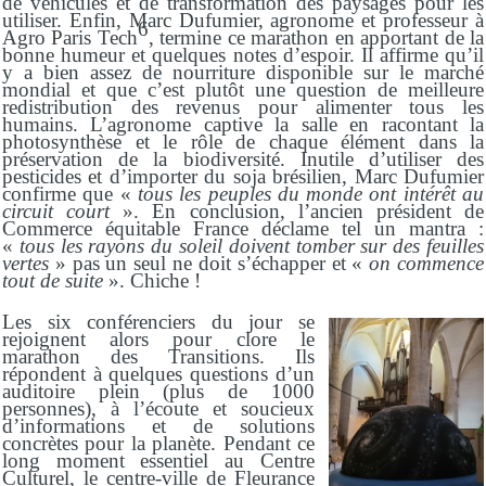
de véhicules et de transformation des paysages pour les
utiliser. Enfin, Marc Dufumier, agronome et professeur à
6
Agro Paris Tech
, termine ce marathon en apportant de la
bonne humeur et quelques notes d’espoir. Il affirme qu’il
y a bien assez de nourriture disponible sur le marché
mondial et que c’est plutôt une question de meilleure
redistribution des revenus pour alimenter tous les
humains. L’agronome captive la salle en racontant la
photosynthèse et le rôle de chaque élément dans la
préservation de la biodiversité. Inutile d’utiliser des
pesticides et d’importer du soja brésilien, Marc Dufumier
confirme que «
tous les peuples du monde ont intérêt au
circuit court
». En conclusion, l’ancien président de
Commerce équitable France déclame tel un mantra :
«
tous les rayons du soleil doivent tomber sur des feuilles
vertes
» pas un seul ne doit s’échapper et «
on commence
tout de suite
». Chiche !
Les six conférenciers du jour se
rejoignent alors pour clore le
marathon des Transitions. Ils
répondent à quelques questions d’un
auditoire plein (plus de 1000
personnes), à l’écoute et soucieux
d’informations et de solutions
concrètes pour la planète. Pendant ce
long moment essentiel au Centre
Culturel, le centre-ville de Fleurance