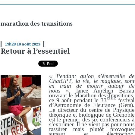
marathon des transitions
19h28
10
août 2023
Retour à l’essentiel
«
Pendant qu’on s’émerveille de
ChatGPT, la vie, le magique, sont
en train de mourir autour de
nous
», lance Aurélien Barrau
ouvrant le Marathon des Transitions,
ème
ce 9 août pendant le 33
festival
d’Astronomie de Fleurance (Gers).
Le directeur du centre de Physique
théorique et biologique de Grenoble
est le premier des six conférenciers à
s’exprimer. Il ne vient pas pour nous
rassurer mais plutôt provoquer
sursaut et électrochoc.