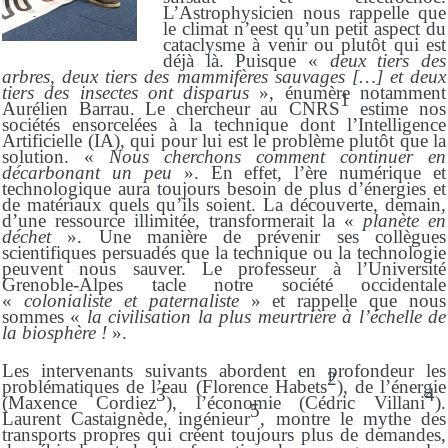
L’Astrophysicien nous rappelle que
le climat n’eest qu’un petit aspect du
cataclysme à venir ou plutôt qui est
déjà là. Puisque «
deux tiers des
arbres, deux tiers des mammifères sauvages […] et deux
tiers des insectes ont disparus
», énumère notamment
1
Aurélien Barrau. Le chercheur au CNRS
estime nos
sociétés ensorcelées à la technique dont l’Intelligence
Artificielle (IA), qui pour lui est le problème plutôt que la
solution. «
Nous cherchons comment continuer en
décarbonant un peu
». En effet, l’ère numérique et
technologique aura toujours besoin de plus d’énergies et
de matériaux quels qu’ils soient. La découverte, demain,
d’une ressource illimitée, transformerait la «
planète en
déchet
». Une manière de prévenir ses collègues
scientifiques persuadés que la technique ou la technologie
peuvent nous sauver. Le professeur à l’Université
Grenoble-Alpes tacle notre société occidentale
«
colonialiste et paternaliste
» et rappelle que nous
sommes «
la civilisation la plus meurtrière à l’
é
chelle de
la biosphère !
».
Les intervenants suivants abordent en profondeur les
2
problématiques de l’eau (Florence Habets
), de l’énergie
3
4
(Maxence Cordiez
), l’économie (Cédric Villani
).
5
Laurent Castaignède, ingénieur
, montre le mythe des
transports propres qui créent toujours plus de demandes,