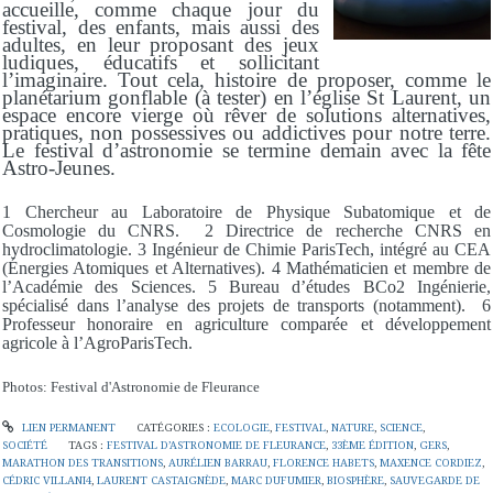
accueille, comme chaque jour du
festival, des enfants, mais aussi des
adultes, en leur proposant des jeux
ludiques, éducatifs et sollicitant
l’imaginaire. Tout cela, histoire de proposer, comme le
planétarium gonflable (à tester) en l’église St Laurent, un
espace encore vierge où rêver de solutions alternatives,
pratiques, non possessives ou addictives pour notre terre.
Le festival d’astronomie se termine demain avec la fête
Astro-Jeunes.
1 Chercheur au Laboratoire de Physique Subatomique et de
Cosmologie du CNRS.
2 Directrice de recherche CNRS en
hydroclimatologie.
3 Ingénieur de Chimie ParisTech, intégré au CEA
(Énergies Atomiques et Alternatives).
4 Mathématicien et membre de
l’Académie des Sciences.
5 Bureau d’études BCo2 Ingénierie,
spécialisé dans l’analyse des projets de transports (notamment).
6
Professeur honoraire en agriculture comparée et développement
agricole à l’AgroParisTech.
Photos: Festival d'Astronomie de Fleurance
LIEN PERMANENT
CATÉGORIES :
ECOLOGIE
,
FESTIVAL
,
NATURE
,
SCIENCE
,
SOCIÉTÉ
TAGS :
FESTIVAL D’ASTRONOMIE DE FLEURANCE
,
33ÈME ÉDITION
,
GERS
,
MARATHON DES TRANSITIONS
,
AURÉLIEN BARRAU
,
FLORENCE HABETS
,
MAXENCE CORDIEZ
,
CÉDRIC VILLANI4
,
LAURENT CASTAIGNÈDE
,
MARC DUFUMIER
,
BIOSPHÈRE
,
SAUVEGARDE DE