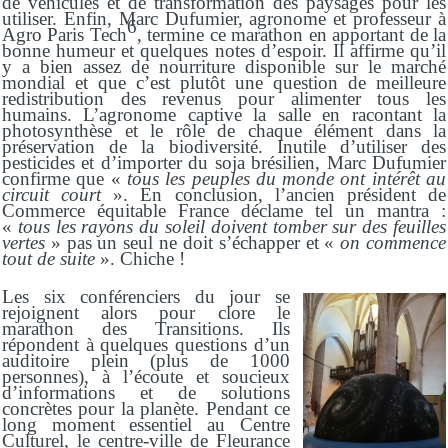
de véhicules et de transformation des paysages pour les
utiliser. Enfin, Marc Dufumier, agronome et professeur à
6
Agro Paris Tech
, termine ce marathon en apportant de la
bonne humeur et quelques notes d’espoir. Il affirme qu’il
y a bien assez de nourriture disponible sur le marché
mondial et que c’est plutôt une question de meilleure
redistribution des revenus pour alimenter tous les
humains. L’agronome captive la salle en racontant la
photosynthèse et le rôle de chaque élément dans la
préservation de la biodiversité. Inutile d’utiliser des
pesticides et d’importer du soja brésilien, Marc Dufumier
confirme que «
tous les peuples du monde ont intérêt au
circuit court
». En conclusion, l’ancien président de
Commerce équitable France déclame tel un mantra :
«
tous les rayons du soleil doivent tomber sur des feuilles
vertes
» pas un seul ne doit s’échapper et «
on commence
tout de suite
». Chiche !
Les six conférenciers du jour se
rejoignent alors pour clore le
marathon des Transitions. Ils
répondent à quelques questions d’un
auditoire plein (plus de 1000
personnes), à l’écoute et soucieux
d’informations et de solutions
concrètes pour la planète. Pendant ce
long moment essentiel au Centre
Culturel, le centre-ville de Fleurance