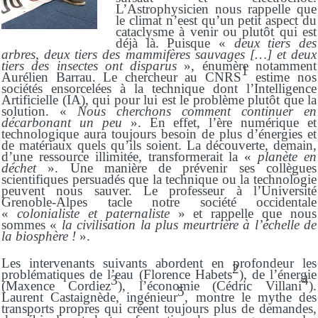
L’Astrophysicien nous rappelle que
le climat n’eest qu’un petit aspect du
cataclysme à venir ou plutôt qui est
déjà là. Puisque «
deux tiers des
arbres, deux tiers des mammifères sauvages […] et deux
tiers des insectes ont disparus
», énumère notamment
1
Aurélien Barrau. Le chercheur au CNRS
estime nos
sociétés ensorcelées à la technique dont l’Intelligence
Artificielle (IA), qui pour lui est le problème plutôt que la
solution. «
Nous cherchons comment continuer en
décarbonant un peu
». En effet, l’ère numérique et
technologique aura toujours besoin de plus d’énergies et
de matériaux quels qu’ils soient. La découverte, demain,
d’une ressource illimitée, transformerait la «
planète en
déchet
». Une manière de prévenir ses collègues
scientifiques persuadés que la technique ou la technologie
peuvent nous sauver. Le professeur à l’Université
Grenoble-Alpes tacle notre société occidentale
«
colonialiste et paternaliste
» et rappelle que nous
sommes «
la civilisation la plus meurtrière à l’
é
chelle de
la biosphère !
».
Les intervenants suivants abordent en profondeur les
2
problématiques de l’eau (Florence Habets
), de l’énergie
3
4
(Maxence Cordiez
), l’économie (Cédric Villani
).
5
Laurent Castaignède, ingénieur
, montre le mythe des
transports propres qui créent toujours plus de demandes,