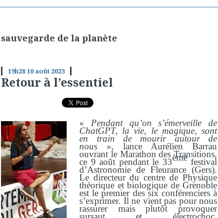
sauvegarde de la planète
19h28
10
août 2023
Retour à l’essentiel
«
Pendant qu’on s’émerveille de
ChatGPT, la vie, le magique, sont
en train de mourir autour de
nous
», lance Aurélien Barrau
ouvrant le Marathon des Transitions,
ème
ce 9 août pendant le 33
festival
d’Astronomie de Fleurance (Gers).
Le directeur du centre de Physique
théorique et biologique de Grenoble
est le premier des six conférenciers à
s’exprimer. Il ne vient pas pour nous
rassurer mais plutôt provoquer
sursaut et électrochoc.