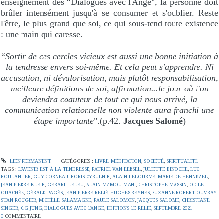
enseignement des “Dialogues avec l'Ange”, la personne doit
brûler intensément jusqu'à se consumer et s'oublier. Reste
l'être, le plus grand que soi, ce qui sous-tend toute existence
: une main qui caresse.
“
Sortir de ces cercles vicieux est aussi une bonne initiation à
la tendresse envers soi-même. Et cela peut s'apprendre. Ni
accusation, ni dévalorisation, mais plutôt responsabilisation,
meilleure définitions de soi, affirmation...le jour où l'on
deviendra coauteur de tout ce qui nous arrivé, la
communication relationnelle non violente aura franchi une
étape importante
".(p.42.
Jacques Salomé
)
LIEN PERMANENT
CATÉGORIES :
LIVRE
,
MÉDITATION
,
SOCIÉTÉ
,
SPIRITUALITÉ
TAGS :
L'AVENIR EST À LA TENDRESSE
,
PATRICE VAN EERSEL
,
JULIETTE BINOCHE
,
LUC
BOULANGER
,
GUY CORNEAU
,
BORIS CYRULNIK
,
ALAIN DELOURME
,
MARIE DE HENNEZEL
,
JEAN-PIERRE KLEIN
,
GERARD LELEU
,
ALAIN MAMOU-MANI
,
CHRISTOPHE MASSIN
,
ODILE
OUACHÉE
,
GÉRALD PAGÈS
,
JEAN-PIERRE RELIÉ
,
HUGHES REYNES
,
SUZANNE ROBERT-OUVRAY
,
STAN ROUGIER
,
MICHÈLE SALAMAGNE
,
PAULE SALOMON
,
JACQUES SALOMÉ
,
CHRISTIANE
SINGER
,
C.G JUNG
,
DIALOGUES AVEC L'ANGE
,
EDITIONS LE RELIÉ
,
SEPTEMBRE 2021
0
COMMENTAIRE