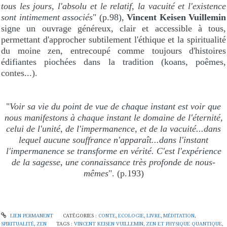
tous les jours, l'absolu et le relatif, la vacuité et l'existence
sont intimement associés
" (p.98),
Vincent Keisen Vuillemin
signe un ouvrage généreux, clair et accessible à tous,
permettant d'approcher subtilement l'éthique et la spiritualité
du moine zen, entrecoupé comme toujours d'histoires
édifiantes piochées dans la tradition (koans, poêmes,
contes...).
"
Voir sa vie du point de vue de chaque instant est voir que
nous manifestons à chaque instant le domaine de l'éternité,
celui de l'unité, de l'impermanence, et de la vacuité...dans
lequel aucune souffrance n'apparaît...dans l'instant
l'impermanence se transforme en vérité. C'est l'expérience
de la sagesse, une connaissance très profonde de nous-
mêmes
". (p.193)
LIEN PERMANENT
CATÉGORIES :
CONTE
,
ECOLOGIE
,
LIVRE
,
MÉDITATION
,
SPIRITUALITÉ
,
ZEN
TAGS :
VINCENT KEISEN VUILLEMIN
,
ZEN ET PHYSIQUE QUANTIQUE
,