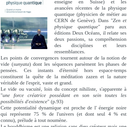
enseigne en Suisse) et les
avancées récentes de la physique
quantique (physicien de métier au
CERN de Genève). Dans "
Zen et
physique quantique
" paru aux
éditions Deux Océans, il relate ses
deux passions, sa compréhension
des disciplines et leurs
ressemblances.
Les points de convergences tournent autour de la notion de
vide (
sunyata
) dont les séquences parsèment les phases de
pensées. Ces instants d'éternité hors espace-temps
constituent la quête de la méditation zazen et la nature
véritable de l'esprit, vaste et grand.
Le vide ou vacuité, loin du concept nihiliste, s'apparente à
"
une force créatrice possédant en son sein toutes les
possibilités d'existence
" (p.93)
Cette potentialité dynamique est proche de l' énergie noire
qui représente 75 % de l'univers (et dont seul 4 % est
connu), prélude à tout noumène.
Le bouddhisme est une religion sans dieu créateur mais une